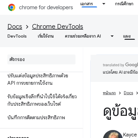
กับประสิทธิภาพ
เอกสาร
กรณีศึกษา
ข้อมูลอ้างอิงฟีเจอร์
Docs
Chrome DevTools
การอ้างอิงเหตุการณ์ในไทม์ไลน์
DevTools
เริ่มใช้งาน
ความช่วยเหลือจาก AI
แผง
วิเคราะห์ประสิทธิภาพของตัวเลือก
CSS
ประสิทธิภาพ Node
.
js ของโปรไฟล์
แปลโดย AI อาจมีข้
ปรับแต่งข้อมูลประสิทธิภาพด้วย
API การขยายการใช้งาน
หน้าแรก
Docs
รับข้อมูลเชิงลึกที่นำไปใช้ได้จริงเกี่ยว
กับประสิทธิภาพของเว็บไซต์
ดูข้อ
บันทึกการติดตามประสิทธิภาพ
Kayce