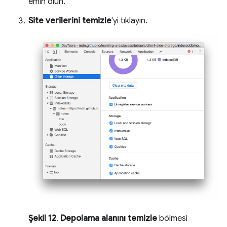
emin olun.
Site verilerini temizle
'yi tıklayın.
Şekil 12
.
Depolama alanını temizle
bölmesi