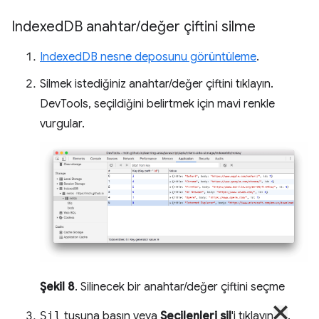
Indexed
DB anahtar
/
değer çiftini silme
IndexedDB nesne deposunu görüntüleme
.
Silmek istediğiniz anahtar/değer çiftini tıklayın.
DevTools, seçildiğini belirtmek için mavi renkle
vurgular.
Şekil 8
. Silinecek bir anahtar/değer çiftini seçme
Sil
tuşuna basın veya
Seçilenleri sil
'i tıklayın
.