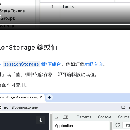
ion
Storage
鍵或值
的
sessionStorage
鍵/值組合
。例如這個
示範頁面
。
鍵」
或「值」
欄中的儲存格，即可編輯該鍵或值。
頁面即可套用。