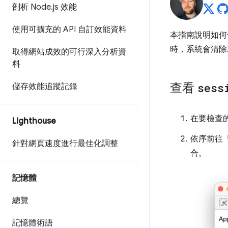
剖析 Node
.
js 效能
使用可擴充的 API 自訂效能資料
本指南說明如
時，系統會清除
取得網站成效的可行深入分析資
料
查看
sess
儲存效能追蹤記錄
在要檢查
Lighthouse
依序前往
針對網頁速度進行最佳化調整
合。
記憶體
總覽
記憶體術語