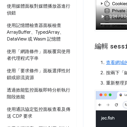
使用媒體面板對媒體播放器進行
偵錯
使用記憶體檢查器面板檢查
Array
Buffer、Typed
Array、
Data
View 或 Wasm 記憶體
編輯
sess
使用「網路條件」面板覆寫使用
者代理程式字串
查看網域
使用「要求條件」面板選擇性封
按兩下「
鎖或節流資源
重新整理
透過效能監控面板即時分析執行
階段效能
使用通訊協定監控面板查看及傳
送 CDP 要求