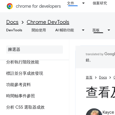
文件
個案研究
功能參考資料
Docs
Chrome DevTools
查看網頁資源
DevTools
開始使用
AI 輔助功能
面板
效能
總覽
錯。
分析執行階段效能
標註並分享成效發現
首頁
Docs
功能參考資料
查看
時間軸事件參照
分析 CSS 選取器成效
Kayce