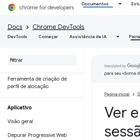
Memória
Documentos
Est
Visão geral
Docs
Chrome DevTools
Terminologia de memória
DevTools
Começar
Assistência de IA
Painé
Corrigir problemas de
memória
Gravar snapshots de heap
para seu idioma d
Ferramenta de criação de
perfil de alocação
Página inicial
D
Ver 
Aplicativo
Visão geral
sess
Depurar Progressive Web