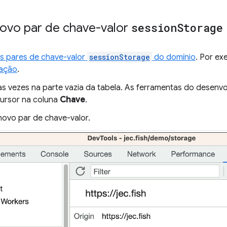
novo par de chave-valor
session
Storage
s pares de chave-valor
sessionStorage
do domínio
. Por ex
ação
.
as vezes na parte vazia da tabela. As ferramentas do desenvo
ursor na coluna
Chave
.
 novo par de chave-valor.