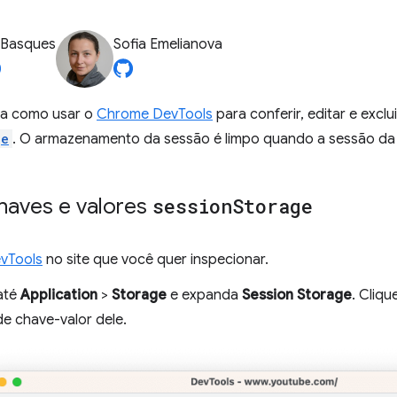
 Basques
Sofia Emelianova
ra como usar o
Chrome DevTools
para conferir, editar e excl
ge
. O armazenamento da sessão é limpo quando a sessão da 
chaves e valores
session
Storage
vTools
no site que você quer inspecionar.
até
Application
>
Storage
e expanda
Session Storage
. Cliq
de chave-valor dele.