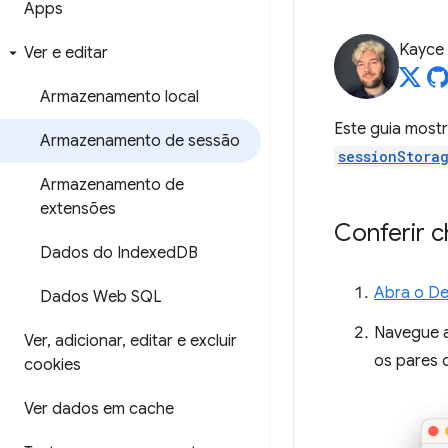
Apps
Kayce
Ver e editar
Armazenamento local
Este guia most
Armazenamento de sessão
sessionStora
Armazenamento de
extensões
Conferir 
Dados do Indexed
DB
Abra o De
Dados Web SQL
Navegue 
Ver
,
adicionar
,
editar e excluir
os pares 
cookies
Ver dados em cache