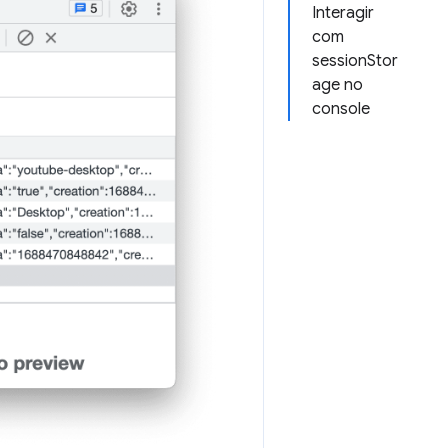
Interagir
com
sessionStor
age no
console