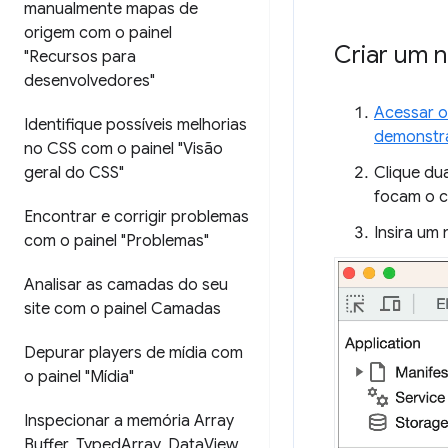
manualmente mapas de
origem com o painel
Criar um 
"Recursos para
desenvolvedores"
Acessar o
Identifique possíveis melhorias
demonstr
no CSS com o painel "Visão
geral do CSS"
Clique du
focam o c
Encontrar e corrigir problemas
Insira um
com o painel "Problemas"
Analisar as camadas do seu
site com o painel Camadas
Depurar players de mídia com
o painel "Mídia"
Inspecionar a memória Array
Buffer
,
Typed
Array
,
Data
View