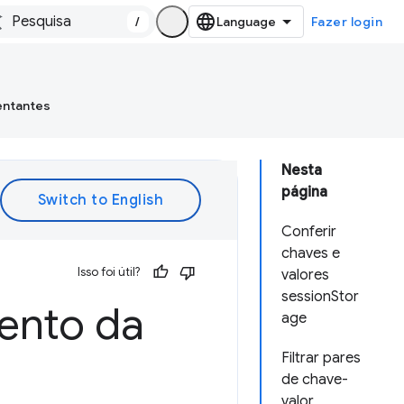
/
Fazer login
entantes
Nesta
página
Conferir
chaves e
Isso foi útil?
valores
sessionStor
ento da
age
Filtrar pares
de chave-
valor