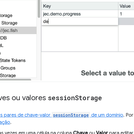
aves ou valores
session
Storage
os pares de chave-valor
sessionStorage
de um domínio
. Po
ação
.
as vezes em uma célula na coluna
Chave
ou
Valor
para editar