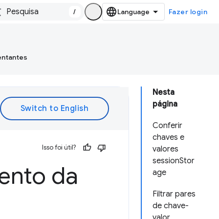
/
Fazer login
entantes
Nesta
página
Conferir
chaves e
Isso foi útil?
valores
sessionStor
ento da
age
Filtrar pares
de chave-
valor