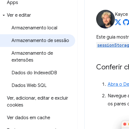
Apps
Kayce
Ver e editar
Armazenamento local
Este guia most
Armazenamento de sessão
sessionStora
Armazenamento de
extensões
Conferir 
Dados do Indexed
DB
Abra o De
Dados Web SQL
Navegue 
Ver
,
adicionar
,
editar e excluir
os pares 
cookies
Ver dados em cache