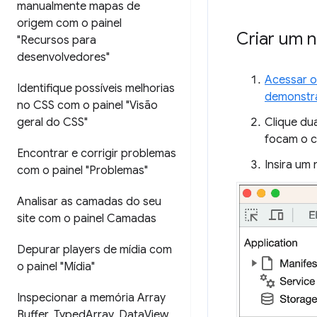
manualmente mapas de
origem com o painel
Criar um 
"Recursos para
desenvolvedores"
Acessar o
Identifique possíveis melhorias
demonstr
no CSS com o painel "Visão
geral do CSS"
Clique du
focam o c
Encontrar e corrigir problemas
Insira um
com o painel "Problemas"
Analisar as camadas do seu
site com o painel Camadas
Depurar players de mídia com
o painel "Mídia"
Inspecionar a memória Array
Buffer
,
Typed
Array
,
Data
View