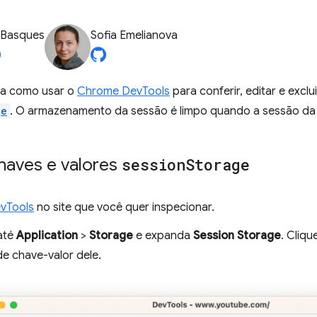
 Basques
Sofia Emelianova
ra como usar o
Chrome DevTools
para conferir, editar e excl
ge
. O armazenamento da sessão é limpo quando a sessão da 
chaves e valores
session
Storage
vTools
no site que você quer inspecionar.
até
Application
>
Storage
e expanda
Session Storage
. Cliq
de chave-valor dele.