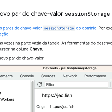
novo par de chave-valor
session
Storage
s pares de chave-valor
sessionStorage
do domínio
. Por ex
ação
.
as vezes na parte vazia da tabela. As ferramentas do desenvo
ursor na coluna
Chave
.
 novo par de chave-valor.