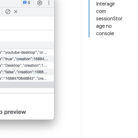
Interagir
com
sessionStor
age no
console