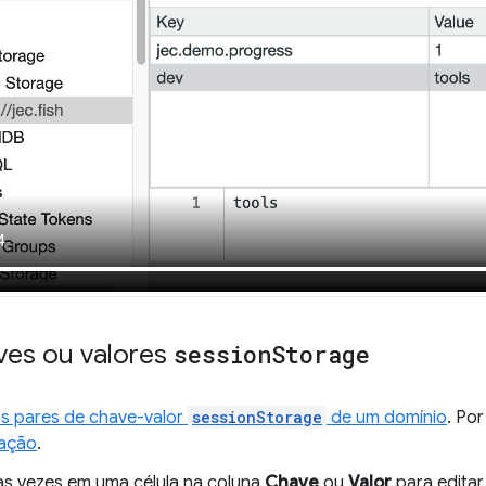
aves ou valores
session
Storage
os pares de chave-valor
sessionStorage
de um domínio
. Po
ação
.
as vezes em uma célula na coluna
Chave
ou
Valor
para editar