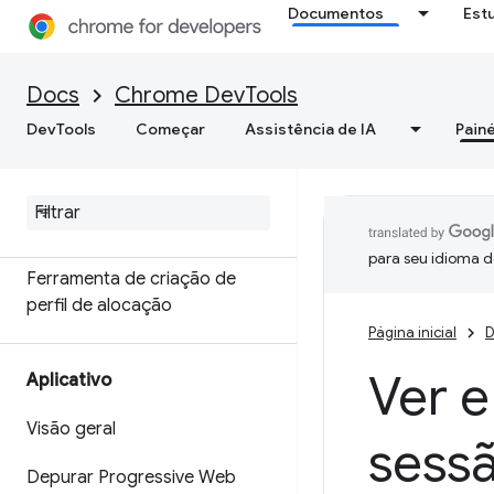
Memória
Documentos
Est
Visão geral
Docs
Chrome DevTools
Terminologia de memória
DevTools
Começar
Assistência de IA
Painé
Corrigir problemas de
memória
Gravar snapshots de heap
para seu idioma d
Ferramenta de criação de
perfil de alocação
Página inicial
D
Ver 
Aplicativo
Visão geral
sess
Depurar Progressive Web