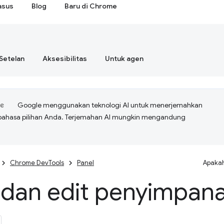
asus
Blog
Baru di Chrome
Setelan
Aksesibilitas
Untuk agen
Google menggunakan teknologi AI untuk menerjemahkan
bahasa pilihan Anda. Terjemahan AI mungkin mengandung
Chrome DevTools
Panel
Apakah
 dan edit penyimpana