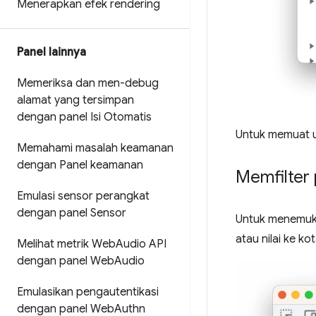
Menerapkan efek rendering
Panel lainnya
Memeriksa dan men-debug
alamat yang tersimpan
dengan panel Isi Otomatis
Untuk memuat ul
Memahami masalah keamanan
dengan Panel keamanan
Memfilter 
Emulasi sensor perangkat
dengan panel Sensor
Untuk menemukan
atau nilai ke kot
Melihat metrik Web
Audio API
dengan panel Web
Audio
Emulasikan pengautentikasi
dengan panel Web
Authn