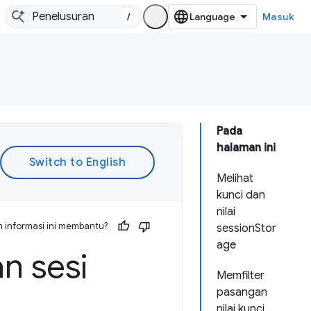
/
Masuk
Pada
halaman ini
Melihat
kunci dan
nilai
 informasi ini membantu?
sessionStor
age
n sesi
Memfilter
pasangan
nilai kunci