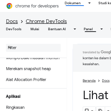
Dokumen
Studi k
Optimalkan kecepatan web
Docs
Chrome DevTools
Memori
DevTools
Mulai
Bantuan AI
Panel
Ringkasan
Terminologi memori
Memperbaiki masalah memori
konten ke dalam 
kesalahan.
Merekam snapshot heap
Alat Allocation Profiler
Beranda
Docs
Lihat
Aplikasi
Ringkasan