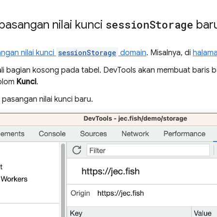
asangan nilai kunci
session
Storage
bar
ngan nilai kunci
sessionStorage
domain
. Misalnya, di
halam
kali bagian kosong pada tabel. DevTools akan membuat baris
kolom
Kunci
.
pasangan nilai kunci baru.