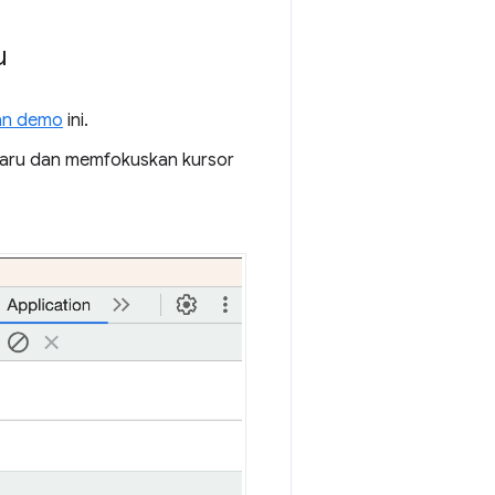
u
an demo
ini.
 baru dan memfokuskan kursor