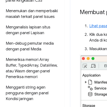
panel Ringkasan CSS
Menemukan dan memperbaiki
Membuat p
masalah terkait panel Issues
Lihat pasa
Menganalisis lapisan situs
dengan panel Lapisan
Klik dua 
Anda di 
Men-debug pemutar media
Masukkan 
dengan panel Media
Memeriksa memori Array
Buffer
,
Typed
Array
,
Data
View
,
atau Wasm dengan panel
Pemeriksa memori
Mengganti string agen
pengguna dengan panel
Kondisi jaringan