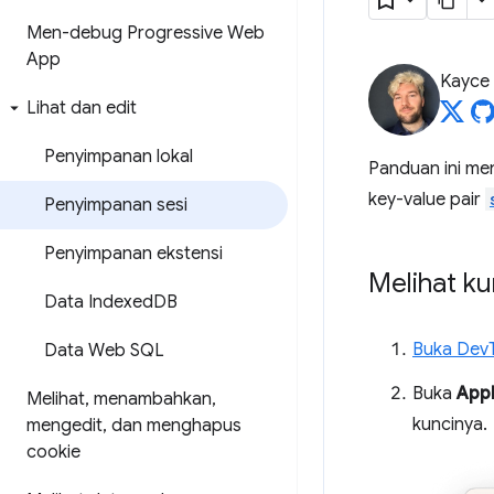
Men-debug Progressive Web
App
Kayce
Lihat dan edit
Penyimpanan lokal
Panduan ini m
key-value pair
Penyimpanan sesi
Penyimpanan ekstensi
Melihat ku
Data Indexed
DB
Buka Dev
Data Web SQL
Buka
Appl
Melihat
,
menambahkan
,
kuncinya.
mengedit
,
dan menghapus
cookie