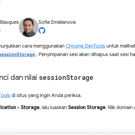
 Basques
Sofia Emelianova
enunjukkan cara menggunakan
Chrome DevTools
untuk meliha
sessionStorage
. Penyimpanan sesi akan dihapus saat sesi ha
nci dan nilai
session
Storage
Tools
di situs yang ingin Anda periksa.
ication
>
Storage
, lalu luaskan
Session Storage
. Klik domain