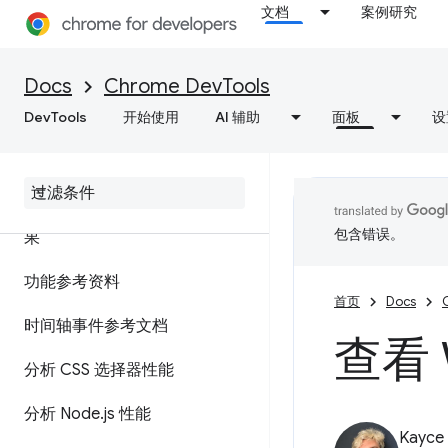
文档
案例研究
查看网页资源
性能
Docs
Chrome DevTools
DevTools
开始使用
AI 辅助
面板
设
概览
分析运行时性能
添加注释并分享效果数据分析结
包含错误。
果
功能参考资料
首页
Docs
时间轴事件参考文档
查看 
分析 CSS 选择器性能
分析 Node
.
js 性能
Kayce