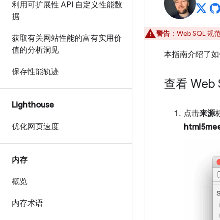
利用可扩展性 API 自定义性能数
据
警告
：Web SQL 规
获取有关网站性能的富有实用价
值的分析洞见
本指南介绍了
保存性能轨迹
查看 Web 
Lighthouse
点击
来源
优化网页速度
html5me
内存
概览
内存术语