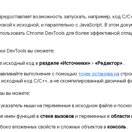
редоставляет возможность запускать, например, код C/C+
зкой к исходной, и параллельно с JavaScript. В этом доку
спользовать Chrome DevTools для более эффективной отла
ки DevTools вы сможете:
е исходный код в
разделе «Источники»
>
«Редактор»
.
авливайте выполнение с помощью
точек останова на
строк
 исходный код C/C++, а не скомпилированный двоичный 
зы вы можете:
 указатель мыши на переменные в исходном файле и посмот
е имен функций в
стеке вызовов
и переменных в
области
убоко вложенных свойств и сложных объектов в
консоль
.