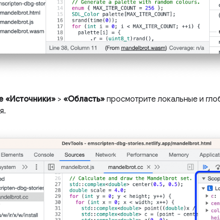
е «Источники»
>
«Область»
просмотрите локальные и гло
я.