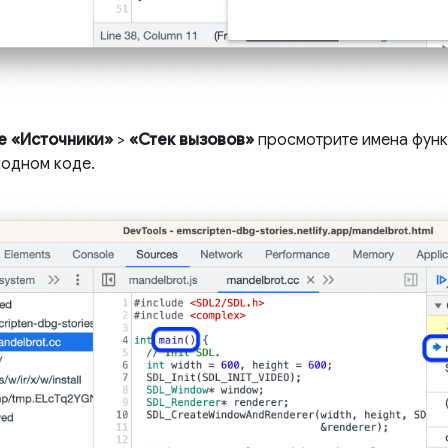
е «Источники»
>
«Стек вызовов»
просмотрите имена функц
ходном коде.