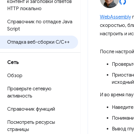
контент и заголовки ответов
HTTP локально
WebAssembly
п
Справочник по отладке Java
скоростью, бли
Script
настроить и и
Отладка веб-сборки C
/
C++
После настрой
Сеть
Проверьт
Приостан
Обзор
исходный
Проверьте сетевую
И во время пау
активность
Наведите
Справочник функций
Понимани
Посмотреть ресурсы
Вывод гл
страницы