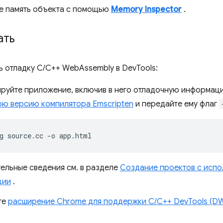
е память объекта с помощью
Memory Inspector
.
ать
ь отладку C/C++ WebAssembly в DevTools:
руйте приложение, включив в него отладочную информа
ю версию компилятора Emscripten
и передайте ему флаг
g
source.cc
-o
ельные сведения см. в разделе
Создание проектов с испо
ции
.
те
расширение Chrome для поддержки C/C++ DevTools (D