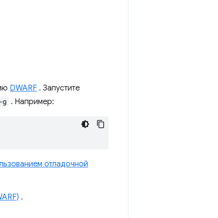
цию
DWARF
. Запустите
-g
. Например:
льзованием отладочной
WARF)
.