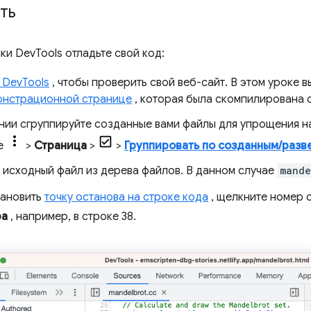
ть
ки DevTools отладьте свой код:
 DevTools
, чтобы проверить свой веб-сайт. В этом уроке 
онстрационной странице
, которая была скомпилирована 
нии сгруппируйте созданные вами файлы для упрощения н
е
>
Страница
>
>
Группировать по созданным/разв
 исходный файл из дерева файлов. В данном случае
mande
тановить
точку останова на строке кода
, щелкните номер с
ра
, например, в строке 38.