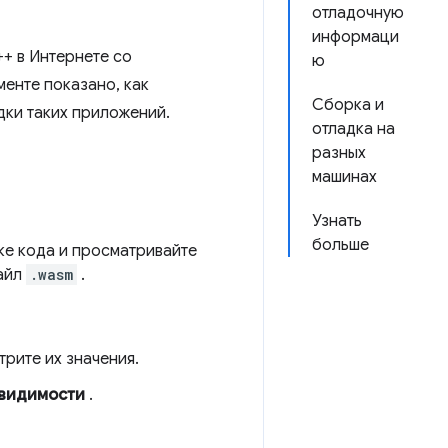
отладочную
информаци
+ в Интернете со
ю
менте показано, как
Сборка и
дки таких приложений.
отладка на
разных
машинах
Узнать
больше
е кода и просматривайте
файл
.wasm
.
рите их значения.
 видимости
.