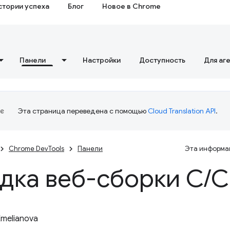
стории успеха
Блог
Новое в Chrome
Панели
Настройки
Доступность
Для аг
Эта страница переведена с помощью
Cloud Translation API
.
Chrome DevTools
Панели
Эта информац
дка веб-сборки C
/
C
Emelianova