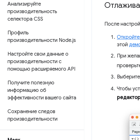
Отлажива
Анализируйте
производительность
селектора CSS
После настрой
Профиль
Откройте
производительности Node
.
js
этой
дем
Настройте свои данные о
При жела
производительности с
проверьт
помощью расширяемого API
Выберите
Получите полезную
Чтобы ус
информацию об
редакто
эффективности вашего сайта
Сохранение следов
производительности