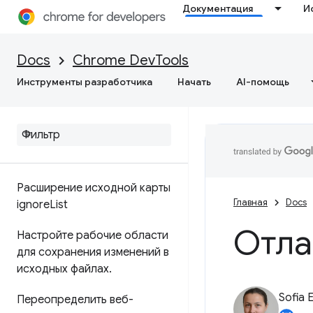
Документация
И
Приостановите свой код с
помощью точек останова
Docs
Chrome DevTools
Запуск фрагментов
JavaScript
Инструменты разработчика
Начать
AI-помощь
Отладка исходного кода
вместо его развертывания с
использованием исходных
карт
.
Расширение исходной карты
Главная
Docs
ignore
List
Отла
Настройте рабочие области
для сохранения изменений в
исходных файлах
.
Sofia 
Переопределить веб-