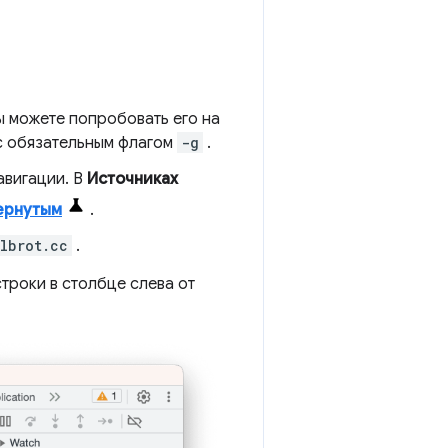
вы можете попробовать его на
с обязательным флагом
-g
.
авигации. В
Источниках
ернутым
.
lbrot.cc
.
троки в столбце слева от