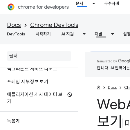
문서
우수사례
쿠키 보기, 추가, 수정 및 삭제
캐시 데이터 보기
Docs
Chrome DevTools
뒤로-앞으로 캐싱 테스트
DevTools
시작하기
AI 지원
패널
설
추측 규칙 디버깅
Web
MCP 도구 디버그
합니다. AI 번역에
백그라운드 서비스 디버그
프레임 세부정보 보기
홈
Docs
Ch
애플리케이션 캐시 데이터 보
Web
기
보기
녹음기