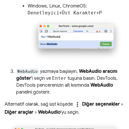
Windows, Linux, ChromeOS:
Denetleyici
+
Üst Karakter
+
P
WebAudio
yazmaya başlayın,
WebAudio aracını
göster
'i seçin ve
Enter
tuşuna basın. DevTools,
DevTools pencerenizin alt kısmında
WebAudio
panelini gösterir.
more_vert
Alternatif olarak, sağ üst köşede
Diğer seçenekler
>
Diğer araçlar
>
WebAudio
'yu seçin.