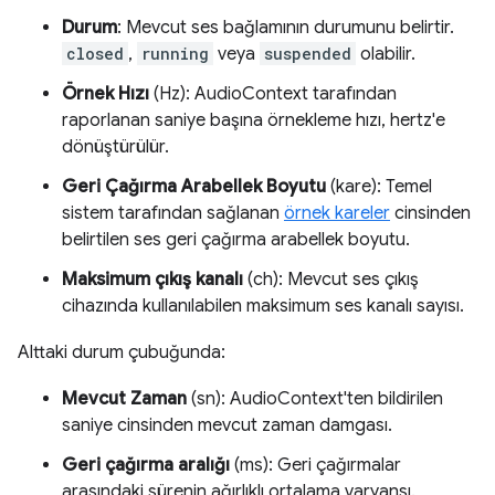
Durum
: Mevcut ses bağlamının durumunu belirtir.
closed
,
running
veya
suspended
olabilir.
Örnek Hızı
(Hz): AudioContext tarafından
raporlanan saniye başına örnekleme hızı, hertz'e
dönüştürülür.
Geri Çağırma Arabellek Boyutu
(kare): Temel
sistem tarafından sağlanan
örnek kareler
cinsinden
belirtilen ses geri çağırma arabellek boyutu.
Maksimum çıkış kanalı
(ch): Mevcut ses çıkış
cihazında kullanılabilen maksimum ses kanalı sayısı.
Alttaki durum çubuğunda:
Mevcut Zaman
(sn): AudioContext'ten bildirilen
saniye cinsinden mevcut zaman damgası.
Geri çağırma aralığı
(ms): Geri çağırmalar
arasındaki sürenin ağırlıklı ortalama varyansı.