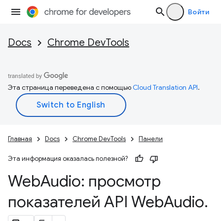
Войти
Docs
Chrome DevTools
Эта страница переведена с помощью
Cloud Translation API
.
Главная
Docs
Chrome DevTools
Панели
Эта информация оказалась полезной?
Web
Audio: просмотр
показателей API Web
Audio
.