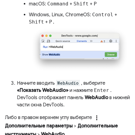
macOS:
Command
+
Shift
+
P
Windows, Linux, ChromeOS:
Control
+
Shift
+
P.
Начните вводить
WebAudio
, выберите
«Показать WebAudio»
и нажмите
Enter
.
DevTools отображает панель
WebAudio
в нижней
части окна DevTools.
more_vert
Либо в правом верхнем углу выберите
Дополнительные параметры
>
Дополнительные
инструменты
>
WebAudio
.