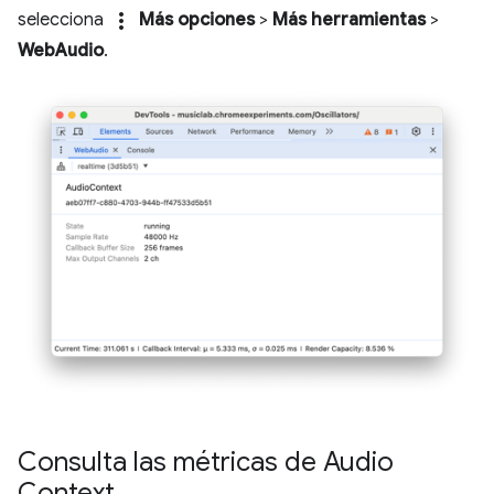
more_vert
selecciona
Más opciones
>
Más herramientas
>
WebAudio
.
Consulta las métricas de Audio
Context