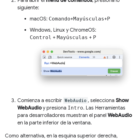
Para abrir el
menú de comandos
, presiona lo
siguiente:
macOS:
Comando
+
Mayúsculas
+
P
Windows, Linux y ChromeOS:
Control
+
Mayúsculas
+
P
Comienza a escribir
WebAudio
, selecciona
Show
WebAudio
y presiona
Intro
. Las Herramientas
para desarrolladores muestran el panel
WebAudio
en la parte inferior de la ventana.
Como alternativa, en la esquina superior derecha,