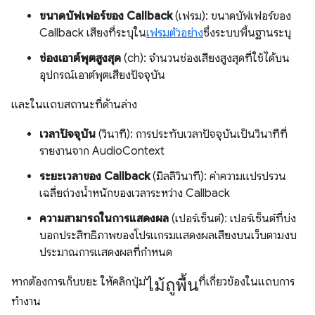
ขนาดบัฟเฟอร์ของ Callback
(เฟรม): ขนาดบัฟเฟอร์ของ
Callback เสียงที่ระบุใน
เฟรมตัวอย่าง
ซึ่งระบบพื้นฐานระบุ
ช่องเอาต์พุตสูงสุด
(ch): จำนวนช่องเสียงสูงสุดที่ใช้ได้บน
อุปกรณ์เอาต์พุตเสียงปัจจุบัน
และในแถบสถานะที่ด้านล่าง
เวลาปัจจุบัน
(วินาที): การประทับเวลาปัจจุบันเป็นวินาทีที่
รายงานจาก AudioContext
ระยะเวลาของ Callback
(มิลลิวินาที): ค่าความแปรปรวน
เฉลี่ยถ่วงน้ำหนักของเวลาระหว่าง Callback
ความสามารถในการแสดงผล
(เปอร์เซ็นต์): เปอร์เซ็นต์ที่บ่ง
บอกประสิทธิภาพของโปรแกรมแสดงผลเสียงบนเว็บตามงบ
ประมาณการแสดงผลที่กำหนด
ไม้ถูพื้น
หากต้องการเก็บขยะ ให้คลิกปุ่ม
ที่เกี่ยวข้องในแถบการ
ทำงาน