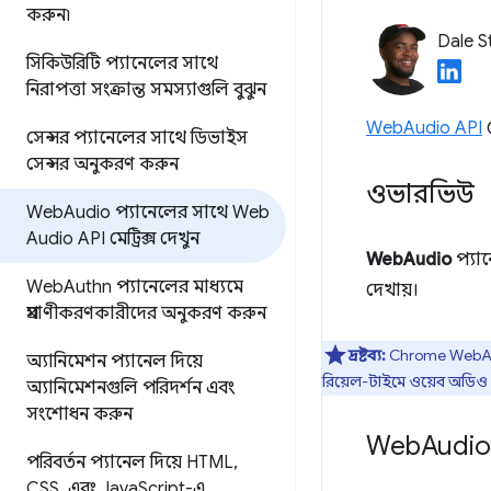
করুন৷
Dale S
সিকিউরিটি প্যানেলের সাথে
নিরাপত্তা সংক্রান্ত সমস্যাগুলি বুঝুন
WebAudio API
ম
সেন্সর প্যানেলের সাথে ডিভাইস
সেন্সর অনুকরণ করুন
ওভারভিউ
Web
Audio প্যানেলের সাথে Web
Audio API মেট্রিক্স দেখুন
WebAudio
প্যা
Web
Authn প্যানেলের মাধ্যমে
দেখায়।
প্রমাণীকরণকারীদের অনুকরণ করুন
দ্রষ্টব্য:
Chrome WebA
অ্যানিমেশন প্যানেল দিয়ে
রিয়েল-টাইমে ওয়েব অডিও গ্
অ্যানিমেশনগুলি পরিদর্শন এবং
সংশোধন করুন
Web
Audio 
পরিবর্তন প্যানেল দিয়ে HTML
,
CSS
,
এবং Java
Script-এ