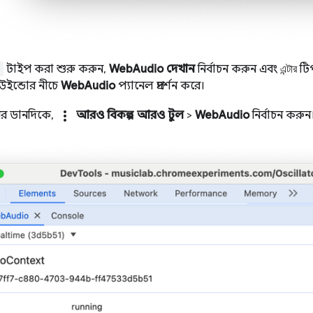
o
টাইপ করা শুরু করুন,
WebAudio দেখান
নির্বাচন করুন এবং
এন্টার
টি
উইন্ডোর নীচে
WebAudio
প্যানেল প্রদর্শন করে।
more_vert
ের ডানদিকে,
আরও বিকল্প
>
আরও টুল
>
WebAudio
নির্বাচন করুন