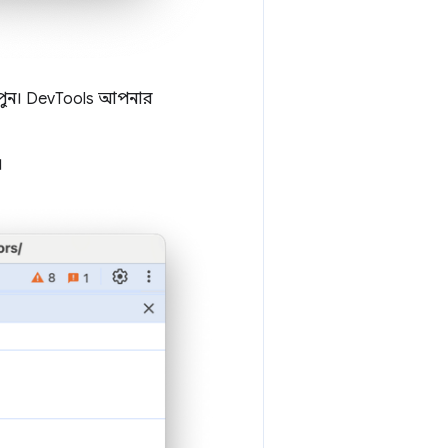
পুন। DevTools আপনার
।