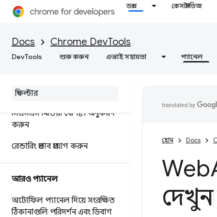
কাস্টমাইজ করুন
ডক্স
কেস স্টাডিজ
রেন্ডারিং
Docs
Chrome DevTools
DevTools
শুরু করুন
এআই সহায়তা
প্যানেল
ওভারভিউ
রেন্ডারিং পারফরম্যান্সের সাথে
সমস্যাগুলি আবিষ্কার করুন
সিএসএস মিডিয়া বৈশিষ্ট্য অনুকরণ
করুন
হোম
Docs
C
রেন্ডারিং প্রভাব প্রয়োগ করুন
Web
আরও প্যানেল
দেখুন
অটোফিল প্যানেল দিয়ে সংরক্ষিত
ঠিকানাগুলি পরিদর্শন এবং ডিবাগ