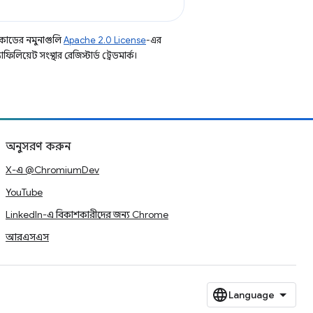
কোডের নমুনাগুলি
Apache 2.0 License
-এর
িয়েট সংস্থার রেজিস্টার্ড ট্রেডমার্ক।
অনুসরণ করুন
X-এ @ChromiumDev
YouTube
LinkedIn-এ বিকাশকারীদের জন্য Chrome
আরএসএস