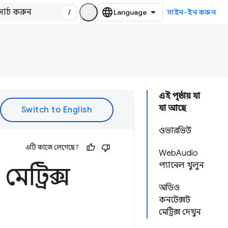
/
সাইন-ইন করুন
এই পৃষ্ঠায় যা
যা আছে
ওভারভিউ
এটি কাজে লেগেছে?
WebAudio
প্যানেল খুলুন
েট্রিক্স
অডিও
কনটেক্সট
মেট্রিক্স দেখুন