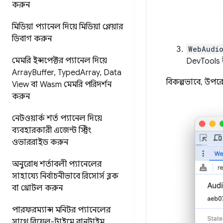
করুন
মিডিয়া প্যানেল দিয়ে মিডিয়া প্লেয়ার
ডিবাগ করুন
WebAudi
মেমরি ইন্সপেক্টর প্যানেল দিয়ে
DevTools 
Array
Buffer
,
Typed
Array
,
Data
বিকল্পভাবে, উপর
View বা Wasm মেমরি পরিদর্শন
করুন
নেটওয়ার্ক শর্ত প্যানেল দিয়ে
ব্যবহারকারী এজেন্ট স্ট্রিং
ওভাররাইড করুন
অনুরোধ শর্তাবলী প্যানেলের
সাহায্যে নির্বাচনীভাবে রিসোর্স ব্লক
বা থ্রোটল করুন
পারফরম্যান্স মনিটর প্যানেলের
সাথে রিয়েল-টাইমে রানটাইম