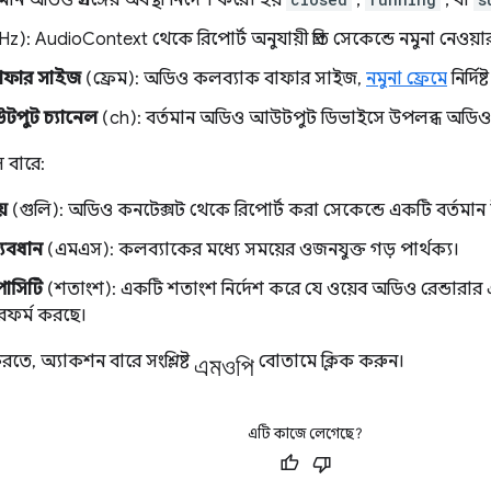
Hz): AudioContext থেকে রিপোর্ট অনুযায়ী প্রতি সেকেন্ডে নমুনা নেওয়ার
াফার সাইজ
(ফ্রেম): অডিও কলব্যাক বাফার সাইজ,
নমুনা ফ্রেমে
নির্দিষ
উটপুট চ্যানেল
(ch): বর্তমান অডিও আউটপুট ডিভাইসে উপলব্ধ অডিও চ্য
স বারে:
য়
(গুলি): অডিও কনটেক্সট থেকে রিপোর্ট করা সেকেন্ডে একটি বর্তমান টা
্যবধান
(এমএস): কলব্যাকের মধ্যে সময়ের ওজনযুক্ত গড় পার্থক্য।
াপাসিটি
(শতাংশ): একটি শতাংশ নির্দেশ করে যে ওয়েব অডিও রেন্ডারার এক
রফর্ম করছে।
এমওপি
রতে, অ্যাকশন বারে সংশ্লিষ্ট
বোতামে ক্লিক করুন।
এটি কাজে লেগেছে?