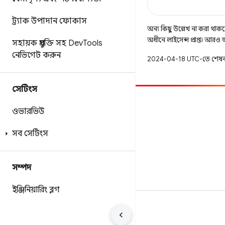
ট্র্যাক উপাদান ফোকাস
অন্য কিছু উল্লেখ না করা থাকলে,
অধীনে লাইসেন্স প্রাপ্ত। আরও
সহায়ক প্রযুক্তি সহ Dev
Tools
নেভিগেট করুন
2024-04-18 UTC-তে শেষব
সেটিংস
অবদান
ওভারভিউ
একটি বাগ ফাইল করুন
সব সেটিংস
খোলা সমস্যা দেখুন
সম্পদ
ইঞ্জিনিয়ারিং ব্লগ
শর্তাবলী
গোপনীয়তা
Manage cookies