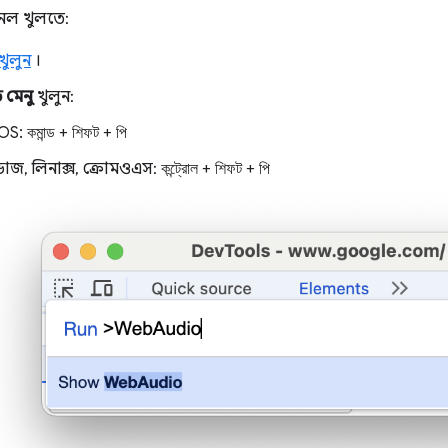
নেল খুলতে:
খুলুন
।
ড মেনু
খুলুন:
OS:
কমান্ড
+
শিফট
+
পি
ডোজ, লিনাক্স, ক্রোমওএস:
কন্ট্রোল
+
শিফট
+
পি