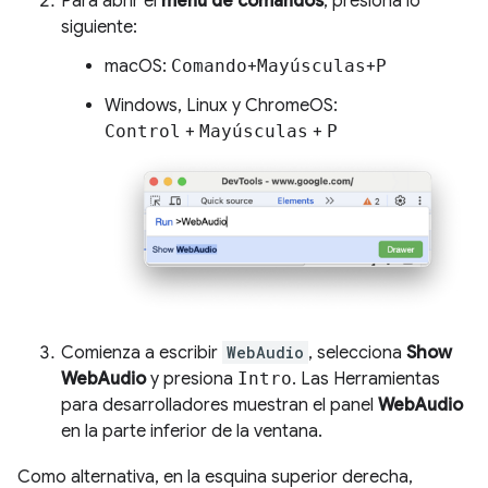
Para abrir el
menú de comandos
, presiona lo
siguiente:
macOS:
Comando
+
Mayúsculas
+
P
Windows, Linux y ChromeOS:
Control
+
Mayúsculas
+
P
Comienza a escribir
WebAudio
, selecciona
Show
WebAudio
y presiona
Intro
. Las Herramientas
para desarrolladores muestran el panel
WebAudio
en la parte inferior de la ventana.
Como alternativa, en la esquina superior derecha,