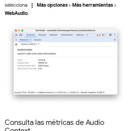
more_vert
selecciona
Más opciones
>
Más herramientas
>
WebAudio
.
Consulta las métricas de Audio
Context