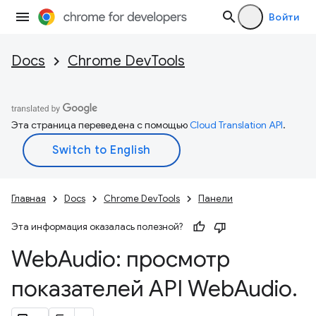
Войти
Docs
Chrome DevTools
Эта страница переведена с помощью
Cloud Translation API
.
Главная
Docs
Chrome DevTools
Панели
Эта информация оказалась полезной?
Web
Audio: просмотр
показателей API Web
Audio
.