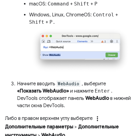
macOS:
Command
+
Shift
+
P
Windows, Linux, ChromeOS:
Control
+
Shift
+
P.
Начните вводить
WebAudio
, выберите
«Показать WebAudio»
и нажмите
Enter
.
DevTools отображает панель
WebAudio
в нижней
части окна DevTools.
more_vert
Либо в правом верхнем углу выберите
Дополнительные параметры
>
Дополнительные
инструменты
>
WebAudio
.