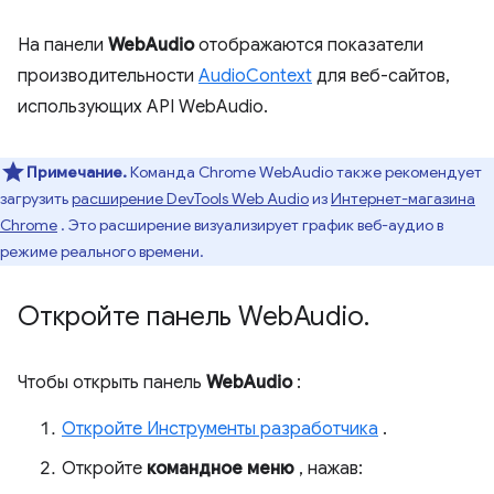
На панели
WebAudio
отображаются показатели
производительности
AudioContext
для веб-сайтов,
использующих API WebAudio.
Примечание.
Команда Chrome WebAudio также рекомендует
загрузить
расширение DevTools Web Audio
из
Интернет-магазина
Chrome
. Это расширение визуализирует график веб-аудио в
режиме реального времени.
Откройте панель Web
Audio
.
Чтобы открыть панель
WebAudio
:
Откройте Инструменты разработчика
.
Откройте
командное меню
, нажав: