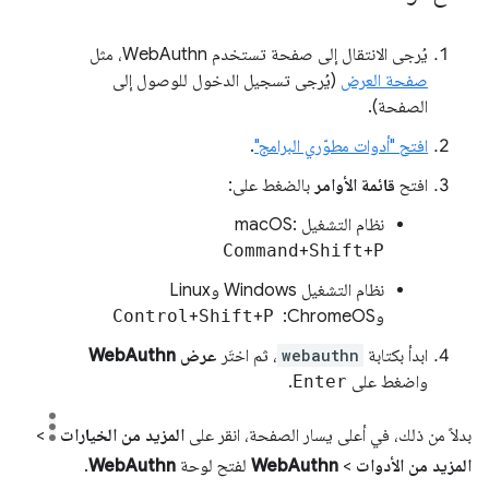
يُرجى الانتقال إلى صفحة تستخدم WebAuthn، مثل
صفحة العرض
(يُرجى تسجيل الدخول للوصول إلى
الصفحة).
افتح "أدوات مطوّري البرامج"
.
افتح
قائمة الأوامر
بالضغط على:
نظام التشغيل macOS:
Command
+
Shift
+
P
نظام التشغيل Windows وLinux
وChromeOS: ‏
P
+
Shift
+
Control
ابدأ بكتابة
webauthn
، ثم اختَر
عرض WebAuthn
واضغط على
Enter
.
بدلاً من ذلك، في أعلى يسار الصفحة، انقر على
المزيد من الخيارات
>
المزيد من الأدوات
>
WebAuthn
لفتح لوحة
WebAuthn
.