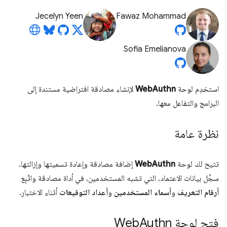
Jecelyn Yeen
Fawaz Mohammad
Sofia Emelianova
استخدِم لوحة
WebAuthn
لإنشاء مصادقة افتراضية مستندة إلى
البرامج والتفاعل معها.
نظرة عامة
تتيح لك لوحة
WebAuthn
إضافة مصادقة وإعادة تسميتها وإزالتها.
سجِّل بيانات الاعتماد، التي تشبه المستخدمين، في أداة مصادقة واتّبِع
أرقام التعريف
و
أسماء المستخدمين
و
أعداد التوقيعات
أثناء الاختبار.
فتح لوحة Web
Authn