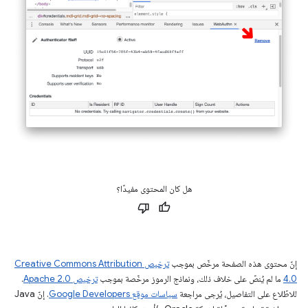
هل كان المحتوى مفيدًا؟
إنّ محتوى هذه الصفحة مرخّص بموجب
ترخيص Creative Commons Attribution
4.0‏
ما لم يُنصّ على خلاف ذلك، ونماذج الرموز مرخّصة بموجب
ترخيص Apache 2.0‏
.
للاطّلاع على التفاصيل، يُرجى مراجعة
سياسات موقع Google Developers‏
. إنّ Java