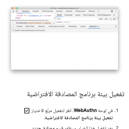
تفعيل بيئة برنامج المصادقة الافتراضية
check_box
في لوحة
WebAuthn
، انقر لتفعيل مربّع الاختيار
تفعيل بيئة برنامج المصادقة الافتراضية
.
بعد تفعيل هذا الخيار، سيظهر قسم
مصادق جديد
.