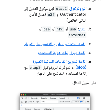
البروتوكول
:
ctap2
(بروتوكول العميل إلى
Authenticator) أو
u2f
(عامل الأمان
الثاني العالمي)
النقل
:
usb
أو
nfc
أو
ble
أو
internal
إتاحة استخدام مفاتيح التشفير على الجهاز
إتاحة ميزة إثبات هوية المستخدم
إتاحة تخزين الكائنات الثنائية الكبيرة
(blob)
، لا تتوفّر إلا لبروتوكول
ctap2
مع
إتاحة استخدام المفاتيح على الجهاز
على سبيل المثال: