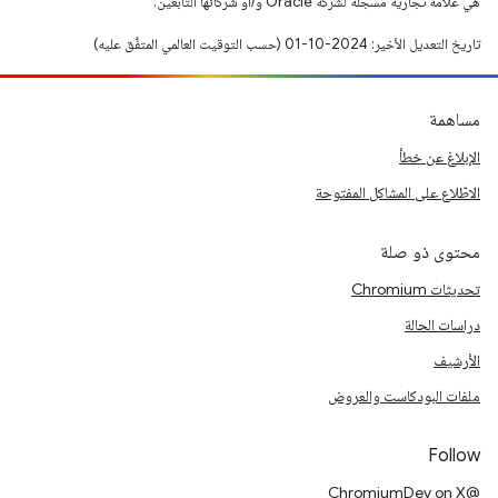
هي علامة تجارية مسجَّلة لشركة Oracle و/أو شركائها التابعين.
تاريخ التعديل الأخير: 2024-10-01 (حسب التوقيت العالمي المتفَّق عليه)
مساهمة
الإبلاغ عن خطأ
الاطّلاع على المشاكل المفتوحة
محتوى ذو صلة
تحديثات Chromium
دراسات الحالة
الأرشيف
ملفات البودكاست والعروض
Follow
@ChromiumDev on X