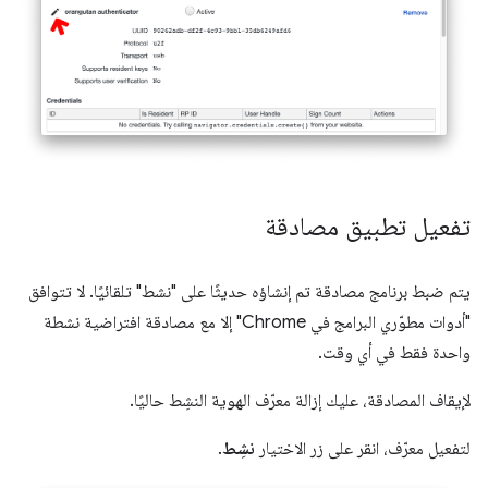
تفعيل تطبيق مصادقة
يتم ضبط برنامج مصادقة تم إنشاؤه حديثًا على "نشط" تلقائيًا. لا تتوافق
"أدوات مطوّري البرامج في Chrome" إلا مع مصادقة افتراضية نشطة
واحدة فقط في أي وقت.
لإيقاف المصادقة، عليك إزالة معرّف الهوية النشِط حاليًا.
لتفعيل معرّف، انقر على زر الاختيار
نشِط
.