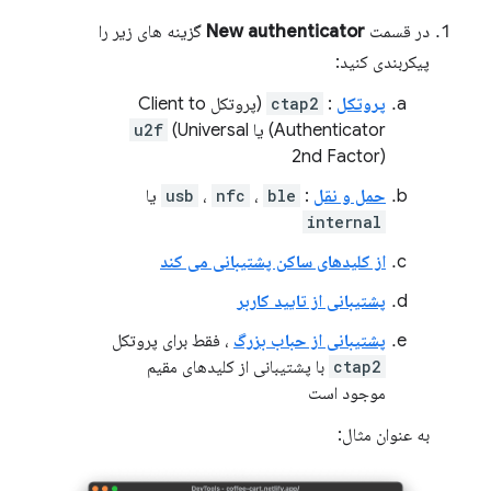
در قسمت
New authenticator
گزینه های زیر را
پیکربندی کنید:
پروتکل
:
ctap2
(پروتکل Client to
Authenticator) یا
(Universal
u2f
2nd Factor)
حمل و نقل
:
ble
،
nfc
،
usb
یا
internal
از کلیدهای ساکن پشتیبانی می کند
پشتیبانی از تایید کاربر
پشتیبانی از حباب بزرگ
، فقط برای پروتکل
ctap2
با پشتیبانی از کلیدهای مقیم
موجود است
به عنوان مثال: