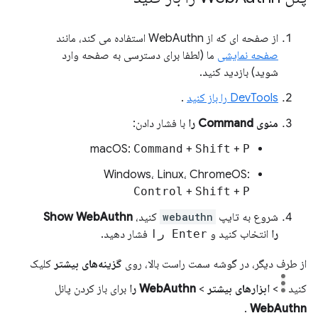
از صفحه ای که از WebAuthn استفاده می کند، مانند
صفحه نمایشی
ما (لطفا برای دسترسی به صفحه وارد
شوید) بازدید کنید.
DevTools را باز کنید
.
منوی Command را
با فشار دادن:
macOS:
Command
+
Shift
+
P
Windows، Linux، ChromeOS:
Control
+
Shift
+
P
شروع به تایپ
webauthn
کنید،
Show WebAuthn
را
انتخاب کنید و
Enter را
فشار دهید.
از طرف دیگر، در گوشه سمت راست بالا، روی
گزینه‌های بیشتر
کلیک
کنید
>
ابزارهای بیشتر
>
WebAuthn را
برای باز کردن پانل
.
WebAuthn