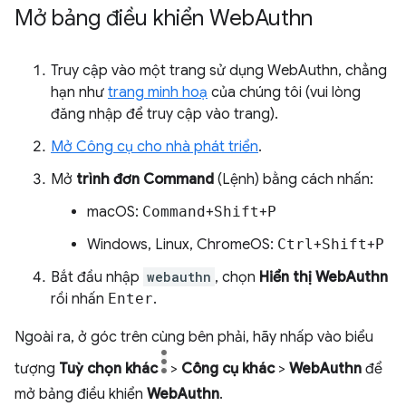
Mở bảng điều khiển Web
Authn
Truy cập vào một trang sử dụng WebAuthn, chẳng
hạn như
trang minh hoạ
của chúng tôi (vui lòng
đăng nhập để truy cập vào trang).
Mở Công cụ cho nhà phát triển
.
Mở
trình đơn Command
(Lệnh) bằng cách nhấn:
macOS:
Command
+
Shift
+
P
Windows, Linux, ChromeOS:
Ctrl
+
Shift
+
P
Bắt đầu nhập
webauthn
, chọn
Hiển thị WebAuthn
rồi nhấn
Enter
.
Ngoài ra, ở góc trên cùng bên phải, hãy nhấp vào biểu
tượng
Tuỳ chọn khác
>
Công cụ khác
>
WebAuthn
để
mở bảng điều khiển
WebAuthn
.