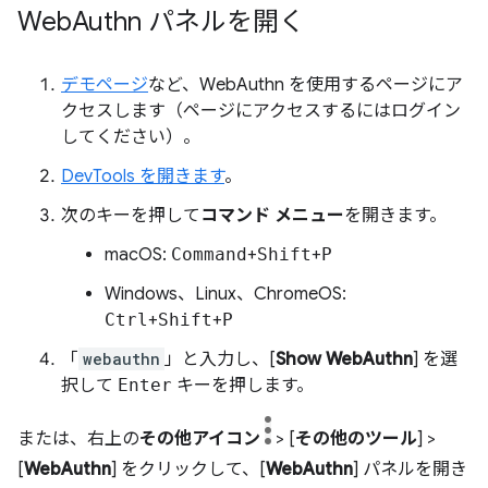
Web
Authn パネルを開く
デモページ
など、WebAuthn を使用するページにア
クセスします（ページにアクセスするにはログイン
してください）。
DevTools を開きます
。
次のキーを押して
コマンド メニュー
を開きます。
macOS:
Command
+
Shift
+
P
Windows、Linux、ChromeOS:
Ctrl
+
Shift
+
P
「
webauthn
」と入力し、[
Show WebAuthn
] を選
択して
Enter
キーを押します。
または、右上の
その他アイコン
> [
その他のツール
] >
[
WebAuthn
] をクリックして、[
WebAuthn
] パネルを開き