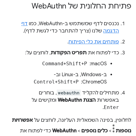
פתיחת החלונית של Web
Authn
נכנסים לדף שמשתמש ב-WebAuthn, כמו
דף
הדגמה
שלנו (צריך להתחבר כדי לגשת לדף).
פותחים את כלי הפיתוח
.
כדי לפתוח את
תפריט הפקודות
, לוחצים על:
macOS: ‏
P
+
Shift
+
Command
ב-Windows, ב-Linux וב-
ChromeOS: ‏
P
+
Shift
+
Control
מתחילים להקליד
webauthn
, בוחרים
באפשרות
הצגת WebAuthn
ומקישים על
.
Enter
לחלופין, בפינה השמאלית העליונה, לוחצים על
אפשרויות
נוספות
>
כלים נוספים
>
WebAuthn
כדי לפתוח את