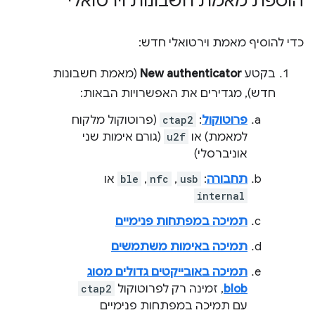
הוספת מאמת חשבונות וירטואלי
כדי להוסיף מאמת וירטואלי חדש:
בקטע
New authenticator
(מאמת חשבונות
חדש), מגדירים את האפשרויות הבאות:
פרוטוקול
:
ctap2
(פרוטוקול מלקוח
למאמת) או
u2f
(גורם אימות שני
אוניברסלי)
תחבורה
:
usb
,‏
nfc
,‏
ble
או
internal
תמיכה במפתחות פנימיים
תמיכה באימות משתמשים
תמיכה באובייקטים גדולים מסוג
blob
, זמינה רק לפרוטוקול
ctap2
עם תמיכה במפתחות פנימיים