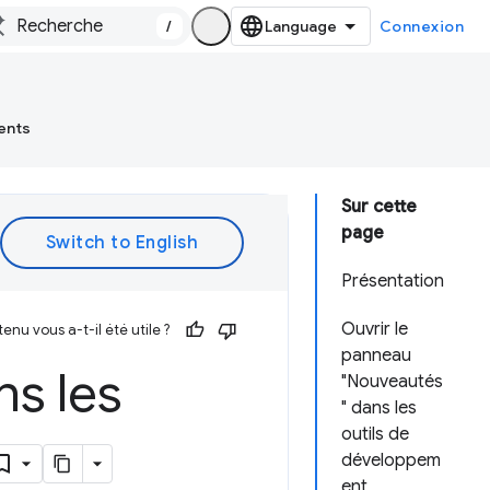
/
Connexion
ents
Sur cette
page
Présentation
Ouvrir le
enu vous a-t-il été utile ?
panneau
s les
"Nouveautés
" dans les
outils de
développem
ent