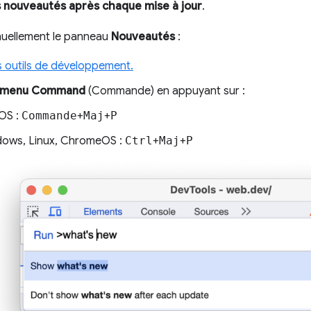
es nouveautés après chaque mise à jour
.
nuellement le panneau
Nouveautés
:
s outils de développement.
menu Command
(Commande) en appuyant sur :
OS :
Commande
+
Maj
+
P
ows, Linux, ChromeOS :
Ctrl
+
Maj
+
P