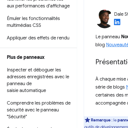
aux performances d'affichage
Dale S
Émuler les fonctionnalités
multimédias CSS
Le panneau
No
Appliquer des effets de rendu
blog
Nouveauté
Plus de panneaux
Présentat
Inspecter et déboguer les
adresses enregistrées avec le
À chaque mise à
panneau de
série de blogs
saisie automatique
certaines des m
Comprendre les problèmes de
accompagnée d'u
sécurité avec le panneau
"Sécurité"
Remarque
:
le
pann
outils de développemen