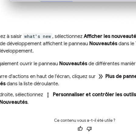
z à saisir
what's new
, sélectionnez
Afficher les nouveaut
s de développement affichent le panneau
Nouveautés
dans le
 développement.
alement ouvrir le panneau
Nouveautés
de différentes manièr
double_arrow
rre d'actions en haut de l'écran, cliquez sur
Plus de pann
és
dans la liste déroulante.
more_vert
droite, sélectionnez
Personnaliser et contrôler les out
Nouveautés
.
Ce contenu vous a-t-il été utile ?