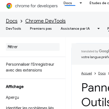
Docs
Études de 
Enregistreur
Aperçu
Docs
Chrome DevTools
Enregistrez
,
revoyez et
DevTools
Premiers pas
Assistance par IA
mesurez les parcours
utilisateur
Documentation de référence
sur les fonctionnalités
votre langue préf
Personnaliser l'Enregistreur
avec des extensions
Accueil
Docs
Pann
Affichage
Outi
Aperçu
Identifier les problèmes liés