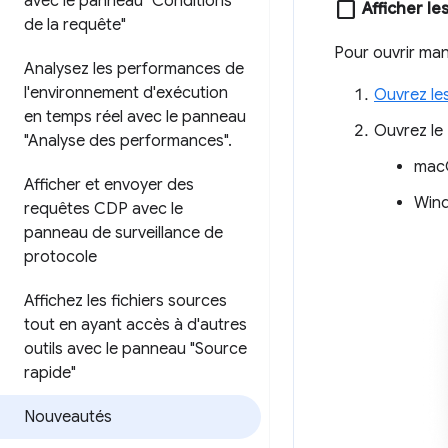
avec le panneau "Conditions
check_box_outline_blank
Afficher l
de la requête"
Pour ouvrir ma
Analysez les performances de
l'environnement d'exécution
Ouvrez le
en temps réel avec le panneau
Ouvrez le
"Analyse des performances"
.
mac
Afficher et envoyer des
Wind
requêtes CDP avec le
panneau de surveillance de
protocole
Affichez les fichiers sources
tout en ayant accès à d'autres
outils avec le panneau "Source
rapide"
Nouveautés