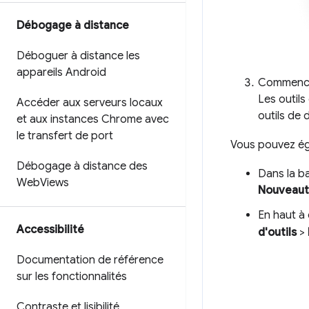
Débogage à distance
Déboguer à distance les
appareils Android
Commence
Les outil
Accéder aux serveurs locaux
outils de
et aux instances Chrome avec
le transfert de port
Vous pouvez ég
Débogage à distance des
Dans la ba
Web
Views
Nouveaut
En haut à 
Accessibilité
d'outils
>
Documentation de référence
sur les fonctionnalités
Contraste et lisibilité