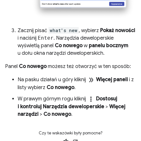
Zacznij pisać
what's new
, wybierz
Pokaż nowości
i naciśnij
Enter
. Narzędzia deweloperskie
wyświetlą panel
Co nowego
w
panelu bocznym
u dołu okna narzędzi deweloperskich.
Panel
Co nowego
możesz też otworzyć w ten sposób:
double_arrow
Na pasku działań u góry kliknij
Więcej paneli
i z
listy wybierz
Co nowego
.
more_vert
W prawym górnym rogu kliknij
Dostosuj
i kontroluj Narzędzia deweloperskie
>
Więcej
narzędzi
>
Co nowego
.
Czy te wskazówki były pomocne?