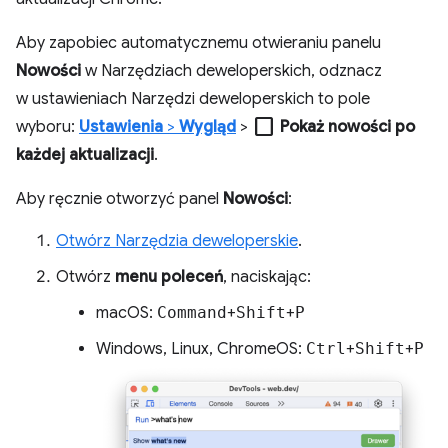
Aby zapobiec automatycznemu otwieraniu panelu
Nowości
w Narzędziach deweloperskich, odznacz
w ustawieniach Narzędzi deweloperskich to pole
check_box_outline_blank
wyboru:
Ustawienia
>
Wygląd
>
Pokaż nowości po
każdej aktualizacji
.
Aby ręcznie otworzyć panel
Nowości
:
Otwórz Narzędzia deweloperskie
.
Otwórz
menu poleceń
, naciskając:
macOS:
Command
+
Shift
+
P
Windows, Linux, ChromeOS:
Ctrl
+
Shift
+
P