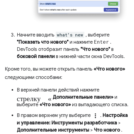
Начните вводить
what's new
, выберите
"Показать что нового"
и нажмите
Enter
.
DevTools отобразит панель
"Что нового"
в
боковой панели
в нижней части окна DevTools.
Кроме того, вы можете открыть панель
«Что нового»
следующими способами:
В верхней панели действий нажмите
стрелку «
Дополнительные панели»
и
выберите
«Что нового»
из выпадающего списка.
more_vert
В правом верхнем углу выберите
.
Настройка
и управление: Инструменты разработчика
>
Дополнительные инструменты
>
Что нового
.