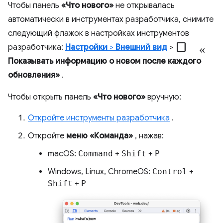
Чтобы панель
«Что нового»
не открывалась
автоматически в инструментах разработчика, снимите
следующий флажок в настройках инструментов
check_box_outline_blank «
разработчика:
Настройки
>
Внешний вид
>
Показывать информацию о новом после каждого
обновления»
.
Чтобы открыть панель
«Что нового»
вручную:
Откройте инструменты разработчика
.
Откройте
меню «Команда»
, нажав:
macOS:
Command
+
Shift
+
P
Windows, Linux, ChromeOS:
Control
+
Shift
+
P