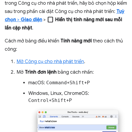
trong Công cụ cho nhà phát triển, hãy bỏ chọn hộp kiểm
sau trong phần cài đặt Công cụ cho nhà phát triển:
Tuỳ
check_box_outline_blank
chọn
>
Giao diện
>
Hiển thị tính năng mới sau mỗi
lần cập nhật
.
Cách mở bảng điều khiển
Tính năng mới
theo cách thủ
công:
Mở Công cụ cho nhà phát triển
.
Mở
Trình đơn lệnh
bằng cách nhấn:
macOS:
Command
+
Shift
+
P
Windows, Linux, ChromeOS:
Control
+
Shift
+
P