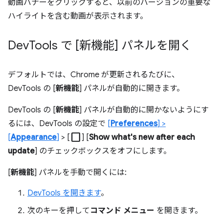
動画バナーをクリックすると、以前のバージョンの重要な
ハイライトを含む動画が表示されます。
Dev
Tools で [新機能] パネルを開く
デフォルトでは、Chrome が更新されるたびに、
DevTools の [
新機能
] パネルが自動的に開きます。
DevTools の [
新機能
] パネルが自動的に開かないようにす
るには、DevTools の設定で
[
Preferences
] >
check_box_outline_blank
[
Appearance
]
> [
] [
Show what's new after each
update
] のチェックボックスをオフにします。
[
新機能
] パネルを手動で開くには:
DevTools を開きます
。
次のキーを押して
コマンド メニュー
を開きます。