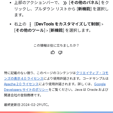
double_arrow
上部のアクションバーで、
[
その他のパネル
] をク
リックし、プルダウン リストから [
新機能
] を選択し
ます。
more_vert
右上の
[
DevTools をカスタマイズして制御
] >
[
その他のツール
] > [
新機能
] を選択します。
この情報は役に立ちましたか？
特に記載のない限り、このページのコンテンツは
クリエイティブ・コモ
ンズの表示 4.0 ライセンス
により使用許諾されます。コードサンプルは
Apache 2.0 ライセンス
により使用許諾されます。詳しくは、
Google
Developers サイトのポリシー
をご覧ください。Java は Oracle および
関連会社の登録商標です。
最終更新日 2024-02-29 UTC。