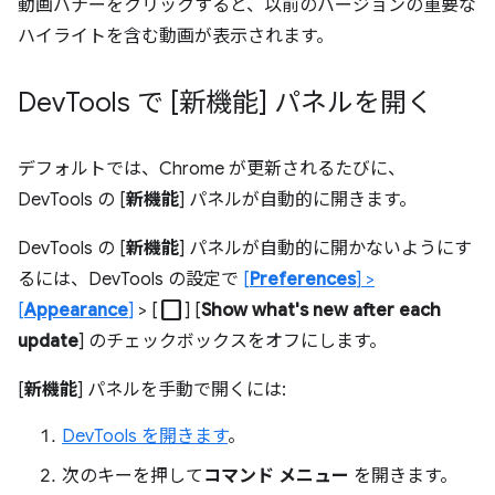
動画バナーをクリックすると、以前のバージョンの重要な
ハイライトを含む動画が表示されます。
Dev
Tools で [新機能] パネルを開く
デフォルトでは、Chrome が更新されるたびに、
DevTools の [
新機能
] パネルが自動的に開きます。
DevTools の [
新機能
] パネルが自動的に開かないようにす
るには、DevTools の設定で
[
Preferences
] >
check_box_outline_blank
[
Appearance
]
> [
] [
Show what's new after each
update
] のチェックボックスをオフにします。
[
新機能
] パネルを手動で開くには:
DevTools を開きます
。
次のキーを押して
コマンド メニュー
を開きます。