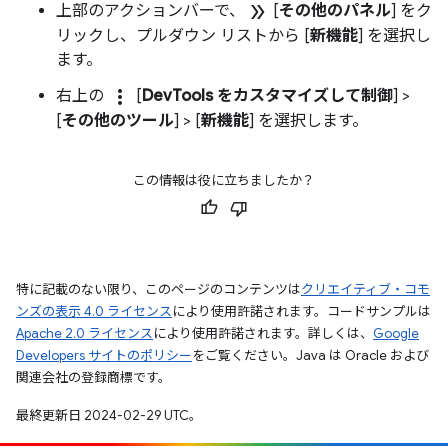
double_arrow
上部のアクションバーで、
[
その他のパネル
] をク
リックし、プルダウン リストから [
新機能
] を選択し
ます。
more_vert
右上の
[
DevTools をカスタマイズして制御
] >
[
その他のツール
] > [
新機能
] を選択します。
この情報は役に立ちましたか？
特に記載のない限り、このページのコンテンツは
クリエイティブ・コモ
ンズの表示 4.0 ライセンス
により使用許諾されます。コードサンプルは
Apache 2.0 ライセンス
により使用許諾されます。詳しくは、
Google
Developers サイトのポリシー
をご覧ください。Java は Oracle および
関連会社の登録商標です。
最終更新日 2024-02-29 UTC。