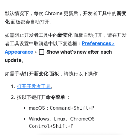
默认情况下，每次 Chrome 更新后，开发者工具中的
新变
化
面板都会自动打开。
如需阻止开发者工具中的
新变化
面板自动打开，请在开发
者工具设置中取消选中以下复选框：
Preferences
>
check_box_outline_blank
Appearance
>
Show what's new after each
update
。
如需手动打开
新变化
面板，请执行以下操作：
打开开发者工具
。
按以下键打开
命令菜单
：
macOS：
Command
+
Shift
+
P
Windows、Linux、ChromeOS：
Control
+
Shift
+
P