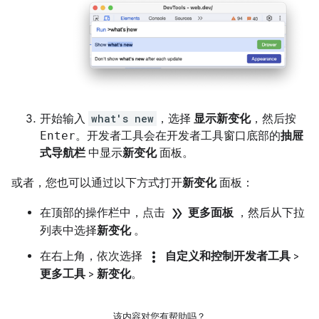
开始输入
what's new
，选择
显示新变化
，然后按
Enter
。开发者工具会在开发者工具窗口底部的
抽屉
式导航栏
中显示
新变化
面板。
或者，您也可以通过以下方式打开
新变化
面板：
double_arrow
在顶部的操作栏中，点击
更多面板
，然后从下拉
列表中选择
新变化
。
more_vert
在右上角，依次选择
自定义和控制开发者工具
>
更多工具
>
新变化
。
该内容对您有帮助吗？