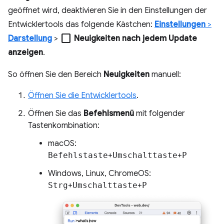
geöffnet wird, deaktivieren Sie in den Einstellungen der
Entwicklertools das folgende Kästchen:
Einstellungen
>
check_box_outline_blank
Darstellung
>
Neuigkeiten nach jedem Update
anzeigen
.
So öffnen Sie den Bereich
Neuigkeiten
manuell:
Öffnen Sie die Entwicklertools
.
Öffnen Sie das
Befehlsmenü
mit folgender
Tastenkombination:
macOS:
Befehlstaste
+
Umschalttaste
+
P
Windows, Linux, ChromeOS:
Strg
+
Umschalttaste
+
P