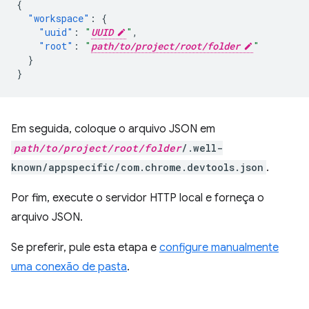
{
"workspace"
:
{
"uuid"
:
"
UUID
"
,
"root"
:
"
path/to/project/root/folder
"
}
}
Em seguida, coloque o arquivo JSON em
path/to/project/root/folder
/.well-
known/appspecific/com.chrome.devtools.json
.
Por fim, execute o servidor HTTP local e forneça o
arquivo JSON.
Se preferir, pule esta etapa e
configure manualmente
uma conexão de pasta
.