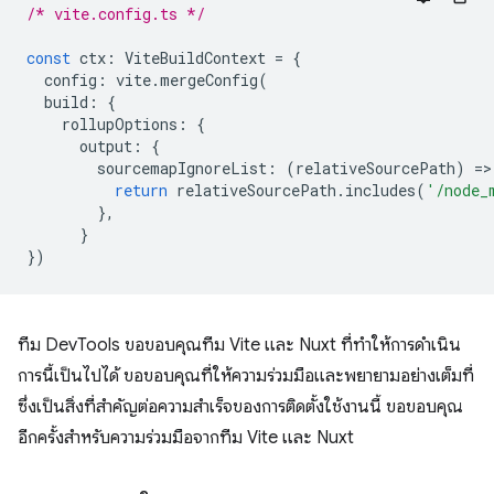
/* vite.config.ts */
const
ctx
:
ViteBuildContext
=
{
config
:
vite
.
mergeConfig
(
build
:
{
rollupOptions
:
{
output
:
{
sourcemapIgnoreList
:
(
relativeSourcePath
)
=
>
return
relativeSourcePath
.
includes
(
'/node_
},
}
})
ทีม DevTools ขอขอบคุณทีม Vite และ Nuxt ที่ทำให้การดำเนิน
การนี้เป็นไปได้ ขอขอบคุณที่ให้ความร่วมมือและพยายามอย่างเต็มที่
ซึ่งเป็นสิ่งที่สําคัญต่อความสําเร็จของการติดตั้งใช้งานนี้ ขอขอบคุณ
อีกครั้งสำหรับความร่วมมือจากทีม Vite และ Nuxt