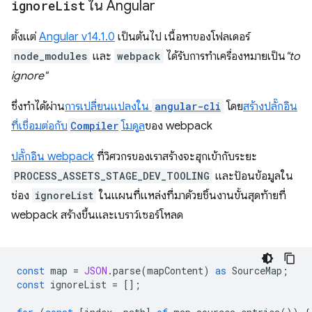
ignore
List
ใน Angular
ตั้งแต่
Angular v14.1.0
เป็นต้นไป เนื้อหาของโฟลเดอร์
node_modules
และ
webpack
ได้รับการทําเครื่องหมายเป็น
"to
ignore"
ซึ่งทำได้ผ่าน
การเปลี่ยนแปลงใน
angular-cli
โดย
สร้างปลั๊กอิน
ที่เชื่อมต่อกับ
Compiler
โมดูล
ของ webpack
ปลั๊กอิน webpack
ที่วิศวกรของเราสร้างจะฮุกเข้ากับระยะ
PROCESS_ASSETS_STAGE_DEV_TOOLING
และป้อนข้อมูลใน
ช่อง
ignoreList
ในแผนที่แหล่งที่มาด้วยชิ้นงานขั้นสุดท้ายที่
webpack สร้างขึ้นและเบราว์เซอร์โหลด
const
map
=
JSON
.
parse
(
mapContent
)
as
SourceMap
;
const
ignoreList
=
[];