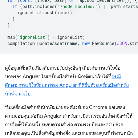
for
(
const
[
index
,
path
]
of
map
.
sources
.
entries
())
{
if
(
path
.
includes
(
'/node_modules/'
)
||
path
.
starts
ignoreList
.
push
(
index
);
}
}
map
[
`ignoreList`
]
=
ignoreList
;
compilation
.
updateAsset
(
name
,
new
RawSource
(
JSON
.
str
ดูข้อมูลเพิ่มเติมเกี่ยวกับการปรับปรุงอื่นๆ เกี่ยวกับการแก้ไขข้อ
บกพร่อง Angular ในเครื่องมือสำหรับนักพัฒนาเว็บได้ที่
กรณี
ศึกษา: การแก้ไขข้อบกพร่อง Angular ที่ดีขึ้นด้วยเครื่องมือสำหรับ
นักพัฒนาเว็บ
ทีมเครื่องมือสำหรับนักพัฒนาซอฟต์แวร์ของ Chrome ขอแสดง
ความขอบคุณต่อทีม Angular สำหรับการมีส่วนร่วมอันล้ำค่าซึ่งทำให้
การติดตั้งใช้งานนี้ประสบความสำเร็จ ความร่วมมือและความช่วย
เหลือของคุณเป็นสิ่งสําคัญอย่างยิ่ง และเราขอขอบคุณที่ทํางานหนัก