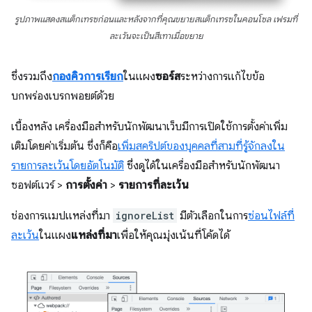
รูปภาพแสดงสแต็กเทรซก่อนและหลังจากที่คุณขยายสแต็กเทรซในคอนโซล เฟรมที่
ละเว้นจะเป็นสีเทาเมื่อขยาย
ซึ่งรวมถึง
กองคิวการเรียก
ในแผง
ซอร์ส
ระหว่างการแก้ไขข้อ
บกพร่องเบรกพอยต์ด้วย
เบื้องหลัง เครื่องมือสําหรับนักพัฒนาเว็บมีการเปิดใช้การตั้งค่าเพิ่ม
เติมโดยค่าเริ่มต้น ซึ่งก็คือ
เพิ่มสคริปต์ของบุคคลที่สามที่รู้จักลงใน
รายการละเว้นโดยอัตโนมัติ
ซึ่งดูได้ในเครื่องมือสำหรับนักพัฒนา
ซอฟต์แวร์ >
การตั้งค่า
>
รายการที่ละเว้น
ช่องการแมปแหล่งที่มา
ignoreList
มีตัวเลือกในการ
ซ่อนไฟล์ที่
ละเว้น
ในแผง
แหล่งที่มา
เพื่อให้คุณมุ่งเน้นที่โค้ดได้