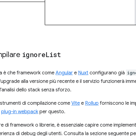
pilare
ignore
List
ia è che framework come
Angular
e
Nuxt
configurano già
ign
 l'upgrade alla versione più recente e il servizio funzionerà i
l'analisi dello stack senza sforzo.
li strumenti di compilazione come
Vite
e
Rollup
forniscono le im
n
plug-in webpack
per questo.
re di framework o librerie, è essenziale capire come implemen
perienza di debug degli utenti. Consulta la sezione seguente 