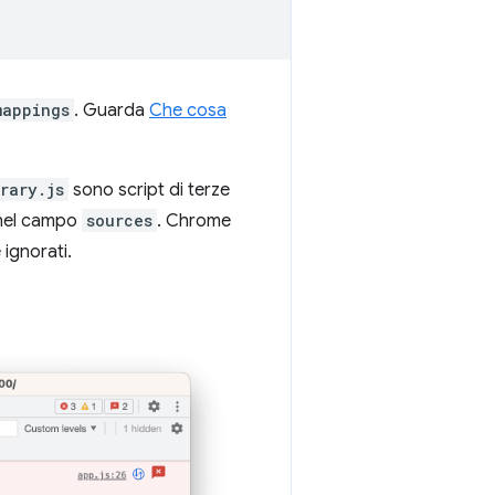
mappings
. Guarda
Che cosa
rary.js
sono script di terze
i nel campo
sources
. Chrome
 ignorati.