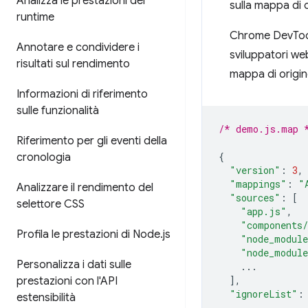
Analizza le prestazioni del
sulla mappa di 
runtime
Chrome DevTool
Annotare e condividere i
sviluppatori we
risultati sul rendimento
mappa di origin
Informazioni di riferimento
sulle funzionalità
/* demo.js.map 
Riferimento per gli eventi della
{
cronologia
"version"
:
3
,
"mappings"
:
"
Analizzare il rendimento del
"sources"
:
[
selettore CSS
"app.js"
,
"components/
Profila le prestazioni di Node
.
js
"node_module
"node_module
Personalizza i dati sulle
...
],
prestazioni con l'API
"ignoreList"
:
estensibilità
...