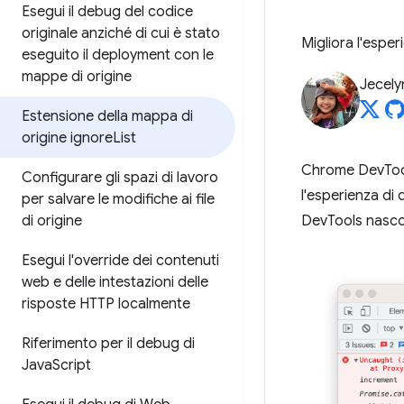
Esegui il debug del codice
originale anziché di cui è stato
Migliora l'espe
eseguito il deployment con le
mappe di origine
Jecely
Estensione della mappa di
origine ignore
List
Chrome DevTool
Configurare gli spazi di lavoro
l'esperienza di 
per salvare le modifiche ai file
di origine
DevTools nascon
Esegui l'override dei contenuti
web e delle intestazioni delle
risposte HTTP localmente
Riferimento per il debug di
Java
Script