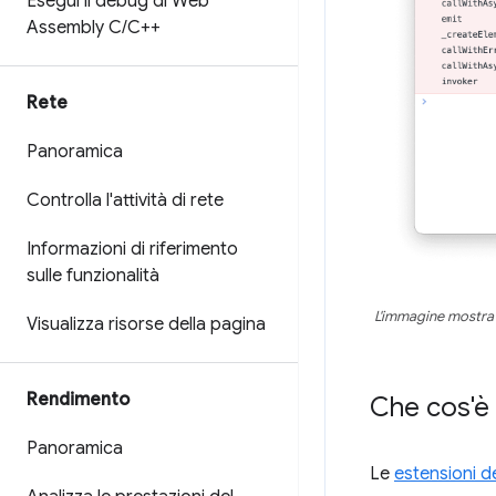
Esegui il debug di Web
Assembly C
/
C++
Rete
Panoramica
Controlla l'attività di rete
Informazioni di riferimento
sulle funzionalità
L'immagine mostra
Visualizza risorse della pagina
Rendimento
Che cos'è
Panoramica
Le
estensioni d