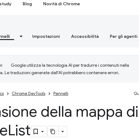
study
Blog
Novità di Chrome
nnelli
Impostazioni
Accessibilità
Per gli agenti
Google utilizza la tecnologia AI per tradurre i contenuti nella
ta. Le traduzioni generate dall'AI potrebbero contenere errori.
cs
Chrome DevTools
Pannelli
Qu
sione della mappa di
re
List