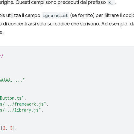
origine. Questi campi sono preceduti dal prefisso
x_
.
s utilizza il campo
ignoreList
(se fornito) per filtrare il co
b di concentrarsi solo sul codice che scrivono. Ad esempio, d
e.
*/
AAAAA, ..."
Button.ts"
,
s/.../framework.js"
,
s/.../library.js"
,
[
2
,
3
],