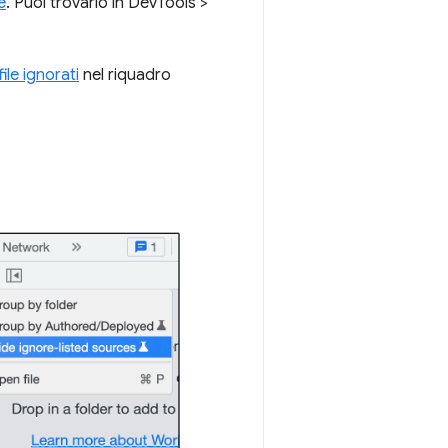
e
. Puoi trovarlo in DevTools >
ile ignorati
nel riquadro