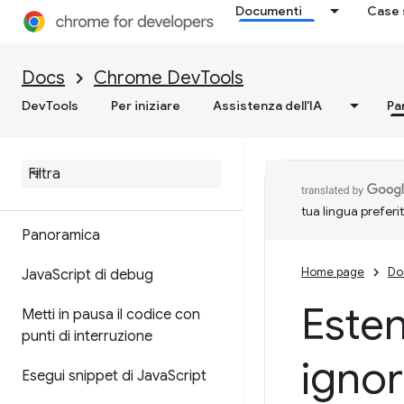
Documenti
Case 
messaggi
Informazioni sulle funzionalità
Docs
Chrome DevTools
Riferimento API
DevTools
Per iniziare
Assistenza dell'IA
Pa
Riferimento API Utilities
Origini
tua lingua preferi
Panoramica
Home page
Do
Java
Script di debug
Esten
Metti in pausa il codice con
punti di interruzione
igno
Esegui snippet di Java
Script