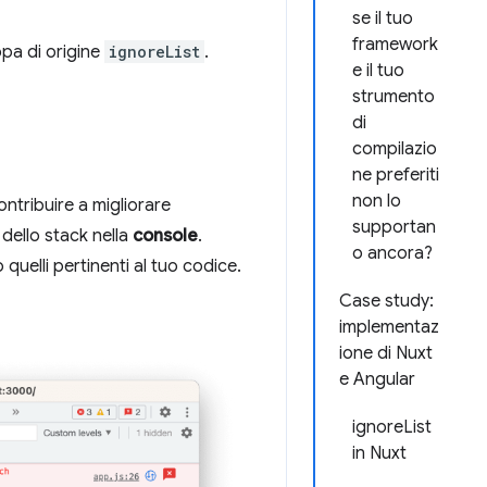
se il tuo
framework
pa di origine
ignoreList
.
e il tuo
strumento
di
compilazio
ne preferiti
non lo
ntribuire a migliorare
supportan
 dello stack nella
console
.
o ancora?
uelli pertinenti al tuo codice.
Case study:
implementaz
ione di Nuxt
e Angular
ignoreList
in Nuxt