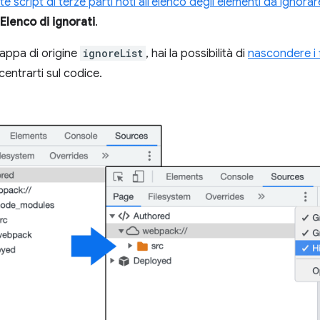
script di terze parti noti all'elenco degli elementi da ignorar
Elenco di ignorati
.
appa di origine
ignoreList
, hai la possibilità di
nascondere i f
entrarti sul codice.