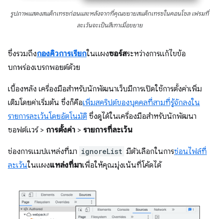
รูปภาพแสดงสแต็กเทรซก่อนและหลังจากที่คุณขยายสแต็กเทรซในคอนโซล เฟรมที่
ละเว้นจะเป็นสีเทาเมื่อขยาย
ซึ่งรวมถึง
กองคิวการเรียก
ในแผง
ซอร์ส
ระหว่างการแก้ไขข้อ
บกพร่องเบรกพอยต์ด้วย
เบื้องหลัง เครื่องมือสําหรับนักพัฒนาเว็บมีการเปิดใช้การตั้งค่าเพิ่ม
เติมโดยค่าเริ่มต้น ซึ่งก็คือ
เพิ่มสคริปต์ของบุคคลที่สามที่รู้จักลงใน
รายการละเว้นโดยอัตโนมัติ
ซึ่งดูได้ในเครื่องมือสำหรับนักพัฒนา
ซอฟต์แวร์ >
การตั้งค่า
>
รายการที่ละเว้น
ช่องการแมปแหล่งที่มา
ignoreList
มีตัวเลือกในการ
ซ่อนไฟล์ที่
ละเว้น
ในแผง
แหล่งที่มา
เพื่อให้คุณมุ่งเน้นที่โค้ดได้