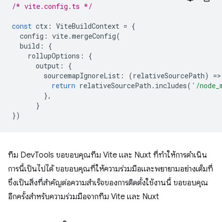
/* vite.config.ts */
const
ctx
:
ViteBuildContext
=
{
config
:
vite
.
mergeConfig
(
build
:
{
rollupOptions
:
{
output
:
{
sourcemapIgnoreList
:
(
relativeSourcePath
)
=
>
return
relativeSourcePath
.
includes
(
'/node_
},
}
})
ทีม DevTools ขอขอบคุณทีม Vite และ Nuxt ที่ทำให้การดำเนิน
การนี้เป็นไปได้ ขอขอบคุณที่ให้ความร่วมมือและพยายามอย่างเต็มที่
ซึ่งเป็นสิ่งที่สําคัญต่อความสําเร็จของการติดตั้งใช้งานนี้ ขอขอบคุณ
อีกครั้งสำหรับความร่วมมือจากทีม Vite และ Nuxt