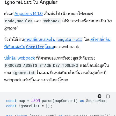
ignore
List
ใน Angular
ตั้งแต่
Angular v14.1.0
เป็นต้นไป เนื้อหาของโฟลเดอร์
node_modules
และ
webpack
ได้รับการทําเครื่องหมายเป็น
"to
ignore"
ซึ่งทำได้ผ่าน
การเปลี่ยนแปลงใน
angular-cli
โดย
สร้างปลั๊กอิน
ที่เชื่อมต่อกับ
Compiler
โมดูล
ของ webpack
ปลั๊กอิน webpack
ที่วิศวกรของเราสร้างจะฮุกเข้ากับระยะ
PROCESS_ASSETS_STAGE_DEV_TOOLING
และป้อนข้อมูลใน
ช่อง
ignoreList
ในแผนที่แหล่งที่มาด้วยชิ้นงานขั้นสุดท้ายที่
webpack สร้างขึ้นและเบราว์เซอร์โหลด
const
map
=
JSON
.
parse
(
mapContent
)
as
SourceMap
;
const
ignoreList
=
[];