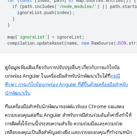
for
(
const
[
index
,
path
]
of
map
.
sources
.
entries
())
{
if
(
path
.
includes
(
'/node_modules/'
)
||
path
.
starts
ignoreList
.
push
(
index
);
}
}
map
[
`ignoreList`
]
=
ignoreList
;
compilation
.
updateAsset
(
name
,
new
RawSource
(
JSON
.
str
ดูข้อมูลเพิ่มเติมเกี่ยวกับการปรับปรุงอื่นๆ เกี่ยวกับการแก้ไขข้อ
บกพร่อง Angular ในเครื่องมือสำหรับนักพัฒนาเว็บได้ที่
กรณี
ศึกษา: การแก้ไขข้อบกพร่อง Angular ที่ดีขึ้นด้วยเครื่องมือสำหรับ
นักพัฒนาเว็บ
ทีมเครื่องมือสำหรับนักพัฒนาซอฟต์แวร์ของ Chrome ขอแสดง
ความขอบคุณต่อทีม Angular สำหรับการมีส่วนร่วมอันล้ำค่าซึ่งทำให้
การติดตั้งใช้งานนี้ประสบความสำเร็จ ความร่วมมือและความช่วย
เหลือของคุณเป็นสิ่งสําคัญอย่างยิ่ง และเราขอขอบคุณที่ทํางานหนัก