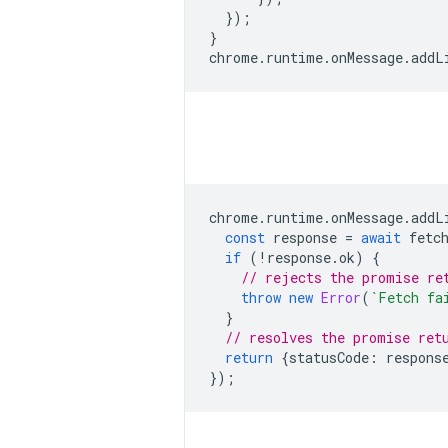
});
}
chrome
.
runtime
.
onMessage
.
addL
chrome
.
runtime
.
onMessage
.
addL
const
response
=
await
fetc
if
(
!
response
.
ok
)
{
// rejects the promise re
throw
new
Error
(
`Fetch fa
}
// resolves the promise ret
return
{
statusCode
:
respons
});