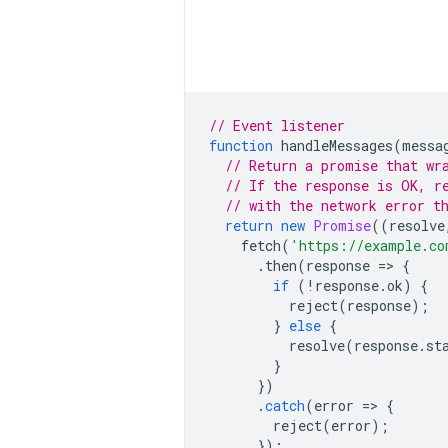
// Event listener
function
handleMessages
(
messa
// Return a promise that wr
// If the response is OK, r
// with the network error t
return
new
Promise
((
resolve
fetch
(
'https://example.co
.
then
(
response
=
>
{
if
(
!
response
.
ok
)
{
reject
(
response
);
}
else
{
resolve
(
response
.
st
}
})
.
catch
(
error
=
>
{
reject
(
error
);
});