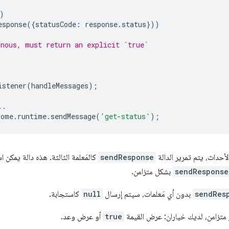
)
esponse
({
statusCode
:
response
.
status
}))
onous, must return an explicit `true`
istener
(
handleMessages
);
..
rome
.
runtime
.
sendMessage
(
'get-status'
);
الأحداث، يتم تمرير الدالة
sendResponse
كالمَعلمة الثالثة. هذه دالة يمكن ا
sendResponse
بشكل متزامن.
sendRes
بدون أي مَعلمات، سيتم إرسال
null
كاستجابة.
 متزامن، لديك خياران: عرض القيمة
true
أو عرض وعد.