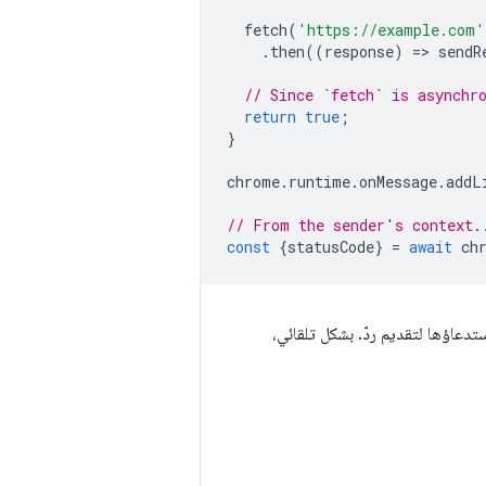
fetch
(
'https://example.com'
.
then
((
response
)
=
>
sendR
// Since `fetch` is asynchr
return
true
;
}
chrome
.
runtime
.
onMessage
.
addL
// From the sender's context.
const
{
statusCode
}
=
await
ch
ستدعاؤها لتقديم ردّ. بشكل تلقائي،