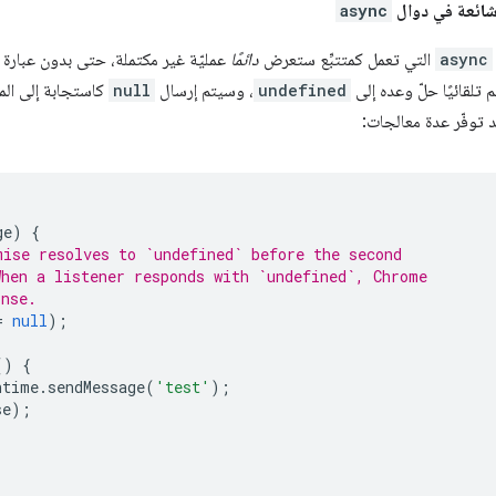
شائعة في دوال
async
async
التي تعمل كمتتبِّع ستعرض
دائمًا
عمليّة غير مكتملة، حتى بدون عبارة
تلقائيًا حلّ وعده إلى
undefined
، وسيتم إرسال
null
كاستجابة إلى الم
 توفّر عدة معالجات:
ge
)
{
mise resolves to `undefined` before the second
When a listener responds with `undefined`, Chrome
onse.
=
null
);
()
{
ntime
.
sendMessage
(
'test'
);
se
);