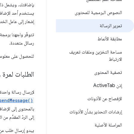
النصوص البرمجية للمحتوى
إشعار إلى عامل الخد
تمرير الرسالة
تتوفّر واجهتا برمجة
مطابقة الأنماط
رسائل متعددة.
مساحة التخزين وملفات تعريف
للحصول على معلومات
الارتباط
تصفية المحتوى
الطلبات لمرة 
إذن Active
Tab
لإرسال رسالة واحدة 
الإفصاح عن الأذونات
sendMessage()
إرشادات التحذير بشأن الأذونات
إلى الردّ المقدَّم من ا
المراسلة الأصلية
يبدو إرسال طلب من 