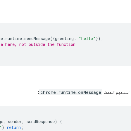
me
.
runtime
.
sendMessage
({
greeting
:
"hello"
});
se here, not outside the function
، استخدِم الحدث
chrome.runtime.onMessage
:
ge
,
sender
,
sendResponse
)
{
'
)
return
;