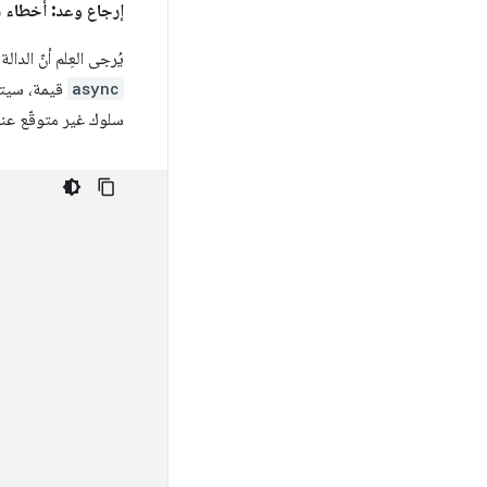
إرجاع وعد: أخطاء 
يُرجى العِلم أنّ الدالة
async
قيمة، سيتم 
سلوك غير متوقّع عند