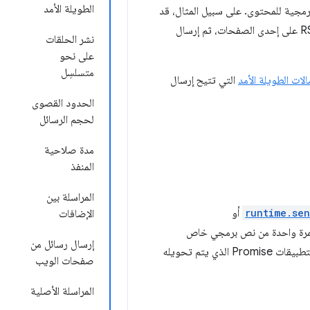
الطويلة الأمد
ل الخدمة وصفحات chrome-extension://والنصوص البرمجية للمحتوى. على سبيل المثال، قد
يستخدم أحد الإضافات الخاصة بقارئ RSS نصوصًا برمجية خاصة بالمحتوى لرصد توفّر خلاصة RSS على إحدى الصفحات، ثم إرسال
نشر الحلقات
على نحو
متسلسِل
لات الطويلة الأمد
التي تتيح إرسال
الحدود القصوى
لحجم الرسائل
مدة صلاحية
المنفذ
المراسلة بين
runtime.se
أو
الإضافات
ح لك هذه الطرق إرسال رسالة يمكن تحويلها إلى تنسيق JSON لمرة واحدة من نص برمجي خاص
إرسال رسائل من
بالمحتوى إلى الإضافة، أو من الإضافة إلى نص برمجي خاص بالمحتوى. تعرض كلتا واجهتَي برمجة التطبيقات Promise الذي يتم تحويله
صفحات الويب
المراسلة الأصلية