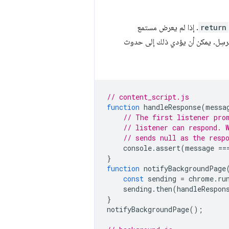
return
. إذا لم يعرض مستمع
رسِل. يمكن أن يؤدي ذلك إلى حدوث
// content_script.js
function
handleResponse
(
messa
// The first listener pro
// listener can respond. 
// sends null as the resp
console
.
assert
(
message
==
}
function
notifyBackgroundPage
const
sending
=
chrome
.
ru
sending
.
then
(
handleRespon
}
notifyBackgroundPage
();