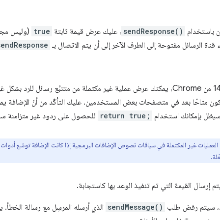
من باستخدام
sendResponse()
، عليك عرض قيمة ثابتة
true
(وليس مجرد
قناة الرسائل مفتوحة إلى الطرف الآخر إلى أن يتم الاتصال بـ
sendResponse
اعتبارًا من الإصدار 148 من Chrome، يمكنك عرض عملية غير مكتملة من متتبِّع رسائل
 يكون متاحًا بعد في متصفحات بعض المستخدمين. عليك التأكّد من أنّ الإضافة يم
ا. سيظل بإمكانك استخدام
return true;
للحصول على ردود غير متزامنة سواء 
 العمليات غير المكتملة في سياقات نصوص الإضافات البرمجية إذا كانت الإضافة توسّع أدوات
لة.
يتم إرسال القيمة التي تم تنفيذ الوعد بها كاستجابة.
، سيتم رفض طلب
sendMessage()
الذي أرسله المرسِل مع رسالة الخطأ. 