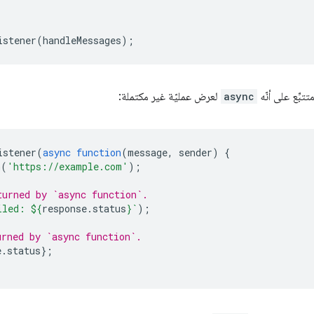
istener
(
handleMessages
);
تبِّع على أنّه
async
لعرض عمليّة غير مكتملة:
istener
(
async
function
(
message
,
sender
)
{
h
(
'https://example.com'
);
turned by `async function`.
iled: 
${
response
.
status
}
`
);
urned by `async function`.
e
.
status
};