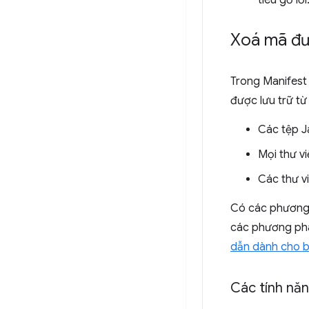
tiêu gỡ lỗi
Xoá mã đượ
Trong Manifest V
được lưu trữ từ
Các tệp J
Mọi thư vi
Các thư v
Có các phương p
các phương phá
dẫn dành cho 
Các tính năn