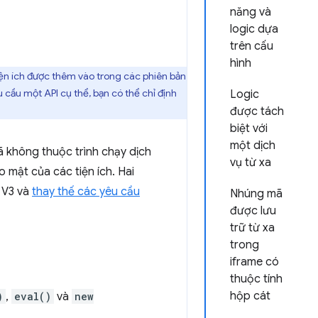
năng và
logic dựa
trên cấu
hình
iện ích được thêm vào trong các phiên bản
u cầu một API cụ thể, bạn có thể chỉ định
Logic
được tách
biệt với
một dịch
ã không thuộc trình chạy dịch
vụ từ xa
ảo mật của các tiện ích. Hai
 V3 và
thay thế các yêu cầu
Nhúng mã
được lưu
trữ từ xa
trong
iframe có
thuộc tính
hộp cát
)
,
eval()
và
new