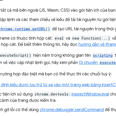
tất cả mã bên ngoài (JS, Wasm, CSS) vào gói tiện ích của bạn
ập lệnh và các tham chiếu về kiểu để tải tài nguyên từ gói tiện
chrome.runtime.getURL()
để tạo URL tài nguyên trong thời 
frame có thuộc tính hộp cát:
eval
và
new Function(...)
vẫ
 hộp cát. Để biết thêm thông tin, hãy đọc
hướng dẫn về ifram
xecuteScript()
hiện nằm trong không gian tên
scripting
t
in về việc cập nhật lệnh gọi, hãy xem phần
Di chuyển
execute
rường hợp đặc biệt mà bạn có thể thực thi các chuỗi tuỳ ý:
 định kiểu được lưu trữ từ xa vào một trang web bằng insert
c tiện ích sử dụng
chrome.devtools
:
inspectWindow.eval
cho
 cảnh của trang được kiểm tra.
ch gỡ lỗi có thể dùng
chrome.debugger.sendCommand
để thự