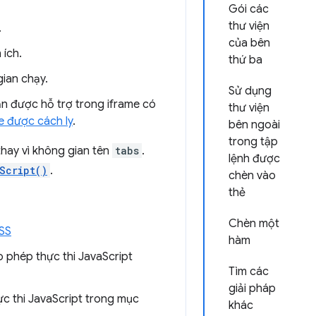
Gói các
thư viện
.
của bên
 ích.
thứ ba
gian chạy.
Sử dụng
n được hỗ trợ trong iframe có
thư viện
e được cách ly
.
bên ngoài
trong tập
hay vì không gian tên
tabs
.
lệnh được
Script()
.
chèn vào
thẻ
Chèn một
CSS
hàm
 phép thực thi JavaScript
Tìm các
giải pháp
c thi JavaScript trong mục
khác