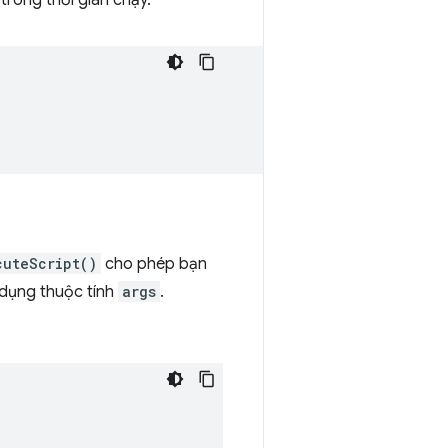
 trong thời gian chạy.
cuteScript()
cho phép bạn
 dụng thuộc tính
args
.