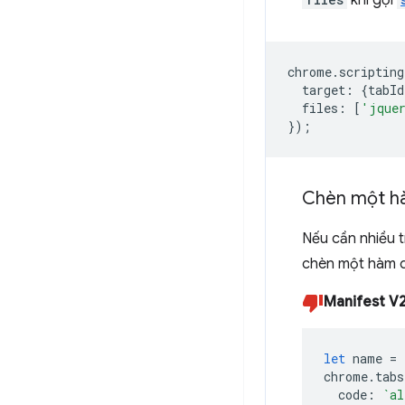
khi gọi
chrome
.
scripting
target
:
{
tabId
files
:
[
'jque
});
Chèn một 
Nếu cần nhiều t
chèn một hàm d
Manifest V
let
name
=
chrome
.
tabs
code
:
`al