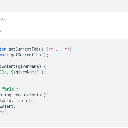
nền.
3
ion
getCurrentTab
()
{
/* ... */
}
wait
getCurrentTab
();
owAlert
(
givenName
)
{
llo, 
${
givenName
}
`
);
'World'
;
pting
.
executeScript
({
tabId
:
tab
.
id
},
wAlert
,
me
],