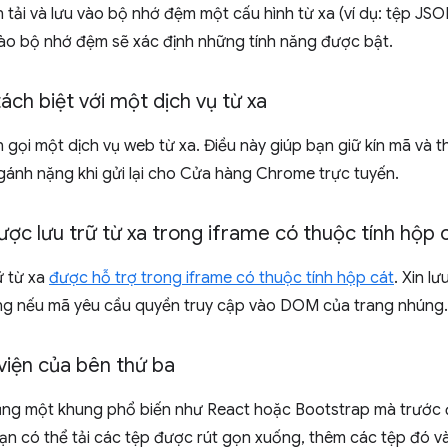
n tải và lưu vào bộ nhớ đệm một cấu hình từ xa (ví dụ: tệp JSO
vào bộ nhớ đệm sẽ xác định những tính năng được bật.
ách biệt với một dịch vụ từ xa
n gọi một dịch vụ web từ xa. Điều này giúp bạn giữ kín mã và 
gánh nặng khi gửi lại cho Cửa hàng Chrome trực tuyến.
c lưu trữ từ xa trong iframe có thuộc tính hộp 
ữ từ xa
được hỗ trợ trong iframe có thuộc tính hộp cát
. Xin l
g nếu mã yêu cầu quyền truy cập vào DOM của trang nhúng.
viện của bên thứ ba
ng một khung phổ biến như React hoặc Bootstrap mà trước đ
bạn có thể tải các tệp được rút gọn xuống, thêm các tệp đó 