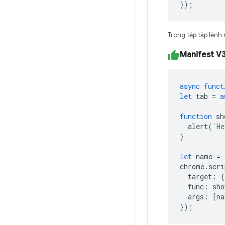
});
Trong tệp tập lệnh 
Manifest V
async
funct
let
tab
=
a
function
sh
alert
(
`He
}
let
name
=
chrome
.
scri
target
:
{
func
:
sho
args
:
[
na
});