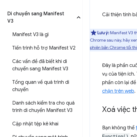
Di chuyển sang Manifest
Cải thiện tính 
V3
Lưu ý:
Manifest V3 th
Manifest V3 là gì
Chrome sau này, hãy x
phiên bản Chrome tối th
Tiến trình hỗ trợ Manifest V2
Các vấn đề đã biết khi di
Đây là phần cuố
chuyển sang Manifest V3
vụ của tiện ích.
Tổng quan về quá trình di
phần còn lại đề
chuyển
chặn trên web
.
Danh sách kiểm tra cho quá
Xoá việc t
trình di chuyển Manifest V3
Cập nhật tệp kê khai
Bạn không thể
Function()
nữ