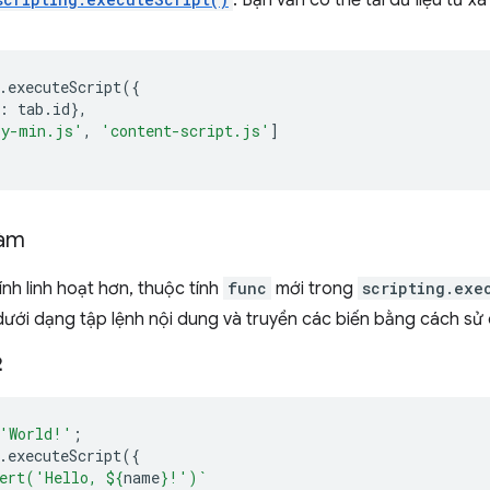
. Bạn vẫn có thể tải dữ liệu từ xa
.
executeScript
({
:
tab
.
id
},
ry-min.js'
,
'content-script.js'
]
hàm
ính linh hoạt hơn, thuộc tính
func
mới trong
scripting.exe
ưới dạng tập lệnh nội dung và truyền các biến bằng cách sử
2
'World!'
;
.
executeScript
({
ert('Hello, 
${
name
}
!')`