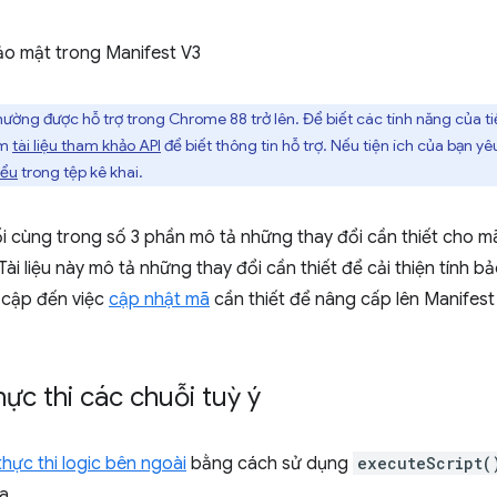
bảo mật trong Manifest V3
ường được hỗ trợ trong Chrome 88 trở lên. Để biết các tính năng của t
em
tài liệu tham khảo API
để biết thông tin hỗ trợ. Nếu tiện ích của bạn yê
iểu
trong tệp kê khai.
i cùng trong số 3 phần mô tả những thay đổi cần thiết cho m
 Tài liệu này mô tả những thay đổi cần thiết để cải thiện tính b
 cập đến việc
cập nhật mã
cần thiết để nâng cấp lên Manifest
hực thi các chuỗi tuỳ ý
thực thi logic bên ngoài
bằng cách sử dụng
executeScript(
a.