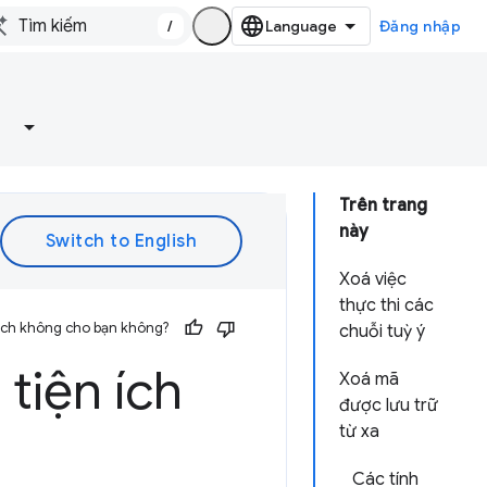
/
Đăng nhập
Trên trang
này
Xoá việc
thực thi các
 ích không cho bạn không?
chuỗi tuỳ ý
 tiện ích
Xoá mã
được lưu trữ
từ xa
Các tính