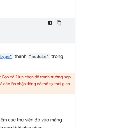
type"
thành
"module"
trong
y. Bạn có 2 lựa chọn để tránh trường hợp
ả các lần nhập động có thể tại thời gian
thêm các thư viện đó vào mảng