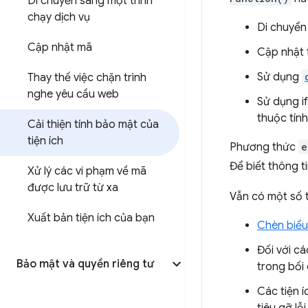
Di chuyển sang một trình
chạy dịch vụ
Di chuyển 
Cập nhật mã
Cập nhật t
Sử dụng
Thay thế việc chặn trình
nghe yêu cầu web
Sử dụng i
thuộc tính
Cải thiện tính bảo mật của
tiện ích
Phương thức
e
Để biết thông t
Xử lý các vi phạm về mã
được lưu trữ từ xa
Vẫn có một số t
Xuất bản tiện ích của bạn
Chèn biểu
Đối với cá
Bảo mật và quyền riêng tư
trong bối
Các tiện í