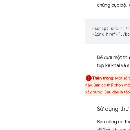
chúng cục bộ. V
<script src="./r
Để đưa một thư 
tệp kê khai và 
Thận trọng:
Một số t
này. Bạn có thể chọn một
xây dựng. Sau đây là
tập
Sử dụng thư 
Bạn cũng có thể
files