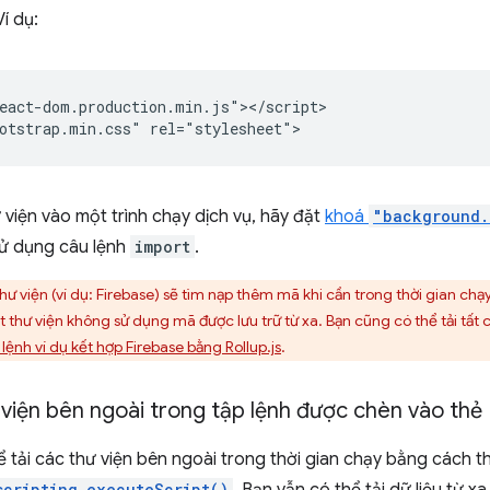
í dụ:
eact-dom.production.min.js"></script>

viện vào một trình chạy dịch vụ, hãy đặt
khoá
"background.
sử dụng câu lệnh
import
.
hư viện (ví dụ: Firebase) sẽ tìm nạp thêm mã khi cần trong thời gian chạ
 thư viện không sử dụng mã được lưu trữ từ xa. Bạn cũng có thể tải tất c
 lệnh ví dụ kết hợp Firebase bằng Rollup.js
.
viện bên ngoài trong tập lệnh được chèn vào thẻ
 tải các thư viện bên ngoài trong thời gian chạy bằng cách 
scripting.executeScript()