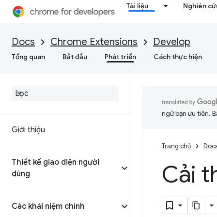
Tài liệu
Nghiên cứu
Docs
Chrome Extensions
Develop
Tổng quan
Bắt đầu
Phát triển
Cách thực hiện
ngữ bạn ưu tiên. B
Giới thiệu
Trang chủ
Doc
Thiết kế giao diện người
Cải t
dùng
Các khái niệm chính