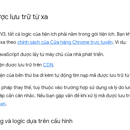
.
c lưu trữ từ xa
3, tất cả logic của tiện ích phải nằm trong gói tiện ích. Bạn k
 xa theo
chính sách của Cửa hàng Chrome trực tuyến
. Ví dụ:
avaScript được lấy từ máy chủ của nhà phát triển.
ện được lưu trữ trên
CDN
.
iện của bên thứ ba đi kèm tự động tìm nạp mã được lưu trữ từ
háp thay thế, tuỳ thuộc vào trường hợp sử dụng và lý do lưu
p cần cân nhắc. Nếu bạn gặp vấn đề khi xử lý mã được lưu tr
bạn
.
g và logic dựa trên cấu hình