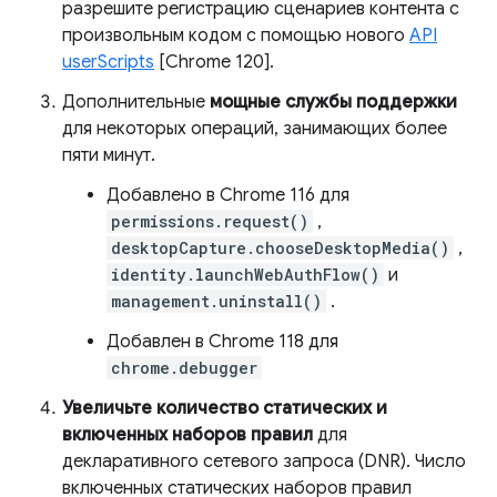
разрешите регистрацию сценариев контента с
произвольным кодом с помощью нового
API
userScripts
[Chrome 120].
Дополнительные
мощные службы поддержки
для некоторых операций, занимающих более
пяти минут.
Добавлено в Chrome 116 для
permissions.request()
,
desktopCapture.chooseDesktopMedia()
,
identity.launchWebAuthFlow()
и
management.uninstall()
.
Добавлен в Chrome 118 для
chrome.debugger
Увеличьте количество статических и
включенных наборов правил
для
декларативного сетевого запроса (DNR). Число
включенных статических наборов правил