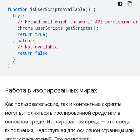
function
isUserScriptsAvailable
()
{
try
{
// Method call which throws if API permission or
chrome
.
userScripts
.
getScripts
();
return
true
;
}
catch
{
// Not available.
return
false
;
}
}
Работа в изолированных мирах
Как пользовательские, так и контентные скрипты
могут выполняться в изолированной среде или в
основной среде. Изолированная среда — это среда
выполнения, недоступная для основной страницы или
других расширений. Это позволяет