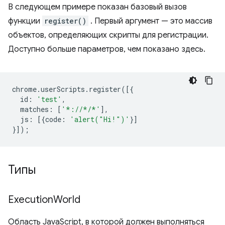
В следующем примере показан базовый вызов
функции
register()
. Первый аргумент — это массив
объектов, определяющих скрипты для регистрации.
Доступно больше параметров, чем показано здесь.
chrome
.
userScripts
.
register
([{
id
:
'test'
,
matches
:
[
'*://*/*'
],
js
:
[{
code
:
'alert("Hi!")'
}]
}]);
Типы
Execution
World
Область JavaScript, в которой должен выполняться