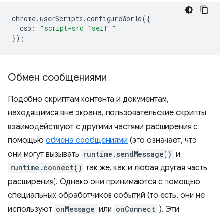
chrome
.
userScripts
.
configureWorld
({
csp
:
"script-src 'self'"
});
Обмен сообщениями
Подобно скриптам контента и документам,
находящимся вне экрана, пользовательские скрипты
взаимодействуют с другими частями расширения с
помощью
обмена сообщениями
(это означает, что
они могут вызывать
runtime.sendMessage()
и
runtime.connect()
так же, как и любая другая часть
расширения). Однако они принимаются с помощью
специальных обработчиков событий (то есть, они не
используют
onMessage
или
onConnect
). Эти