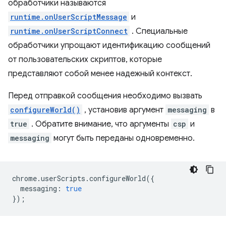
обработчики называются
runtime.onUserScriptMessage
и
runtime.onUserScriptConnect
. Специальные
обработчики упрощают идентификацию сообщений
от пользовательских скриптов, которые
представляют собой менее надежный контекст.
Перед отправкой сообщения необходимо вызвать
configureWorld()
, установив аргумент
messaging
в
true
. Обратите внимание, что аргументы
csp
и
messaging
могут быть переданы одновременно.
chrome
.
userScripts
.
configureWorld
({
messaging
:
true
});