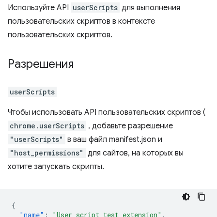
Используйте API
userScripts
для выполнения
пользовательских скриптов в контексте
пользовательских скриптов.
Разрешения
userScripts
Чтобы использовать API пользовательских скриптов (
chrome.userScripts
, добавьте разрешение
"userScripts"
в ваш файл manifest.json и
"host_permissions"
для сайтов, на которых вы
хотите запускать скрипты.
{
"name"
:
"User script test extension"
,