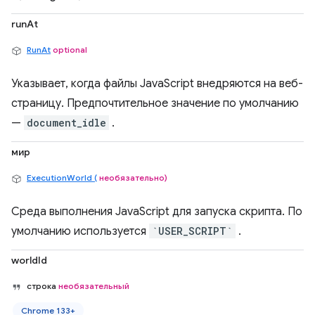
runAt
RunAt
optional
Указывает, когда файлы JavaScript внедряются на веб-
страницу. Предпочтительное значение по умолчанию
—
document_idle
.
мир
ExecutionWorld (
необязательно)
Среда выполнения JavaScript для запуска скрипта. По
умолчанию используется
`USER_SCRIPT`
.
worldId
строка
необязательный
Chrome 133+