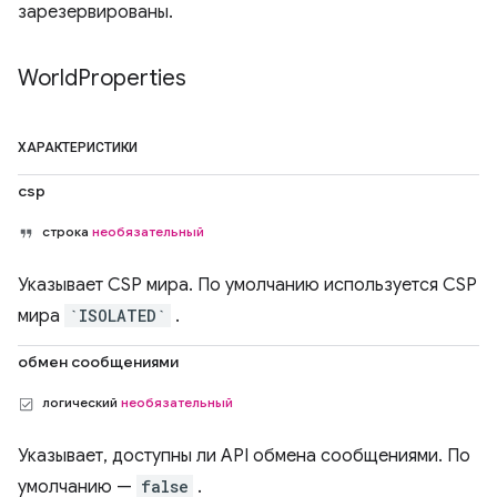
зарезервированы.
World
Properties
ХАРАКТЕРИСТИКИ
csp
строка
необязательный
Указывает CSP мира. По умолчанию используется CSP
мира
`ISOLATED`
.
обмен сообщениями
логический
необязательный
Указывает, доступны ли API обмена сообщениями. По
умолчанию —
false
.