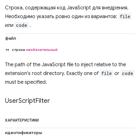
Строка, содержащая код JavaScript для внедрения.
Необходимо указать ровно один из вариантов:
file
или
code
.
файл
строка
необязательный
The path of the JavaScript file to inject relative to the
extension's root directory. Exactly one of
file
or
code
must be specified.
User
Script
Filter
ХАРАКТЕРИСТИКИ
идентификаторы