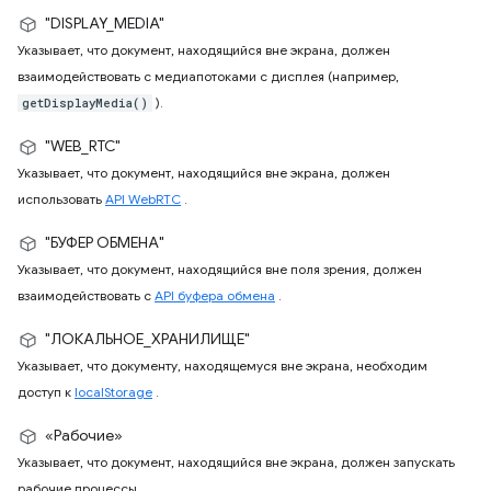
"DISPLAY_MEDIA"
Указывает, что документ, находящийся вне экрана, должен
взаимодействовать с медиапотоками с дисплея (например,
).
getDisplayMedia()
"WEB_RTC"
Указывает, что документ, находящийся вне экрана, должен
использовать
API WebRTC
.
"БУФЕР ОБМЕНА"
Указывает, что документ, находящийся вне поля зрения, должен
взаимодействовать с
API буфера обмена
.
"ЛОКАЛЬНОЕ_ХРАНИЛИЩЕ"
Указывает, что документу, находящемуся вне экрана, необходим
доступ к
localStorage
.
«Рабочие»
Указывает, что документ, находящийся вне экрана, должен запускать
рабочие процессы.