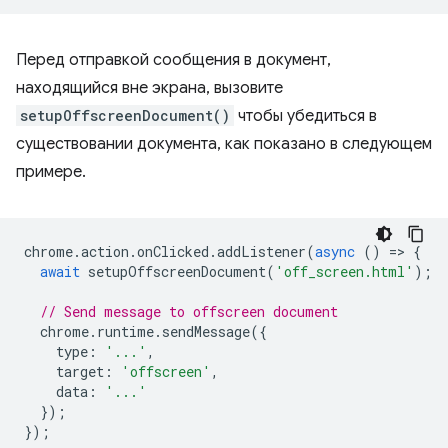
Перед отправкой сообщения в документ,
находящийся вне экрана, вызовите
setupOffscreenDocument()
чтобы убедиться в
существовании документа, как показано в следующем
примере.
chrome
.
action
.
onClicked
.
addListener
(
async
()
=
>
{
await
setupOffscreenDocument
(
'off_screen.html'
);
// Send message to offscreen document
chrome
.
runtime
.
sendMessage
({
type
:
'...'
,
target
:
'offscreen'
,
data
:
'...'
});
});