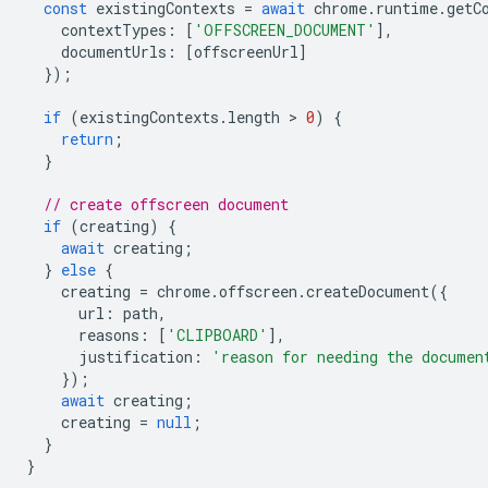
const
existingContexts
=
await
chrome
.
runtime
.
getC
contextTypes
:
[
'OFFSCREEN_DOCUMENT'
],
documentUrls
:
[
offscreenUrl
]
});
if
(
existingContexts
.
length
 > 
0
)
{
return
;
}
// create offscreen document
if
(
creating
)
{
await
creating
;
}
else
{
creating
=
chrome
.
offscreen
.
createDocument
({
url
:
path
,
reasons
:
[
'CLIPBOARD'
],
justification
:
'reason for needing the documen
});
await
creating
;
creating
=
null
;
}
}