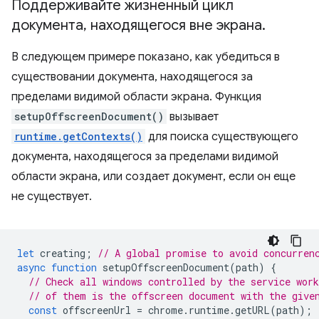
Поддерживайте жизненный цикл
документа
,
находящегося вне экрана
.
В следующем примере показано, как убедиться в
существовании документа, находящегося за
пределами видимой области экрана. Функция
setupOffscreenDocument()
вызывает
runtime.getContexts()
для поиска существующего
документа, находящегося за пределами видимой
области экрана, или создает документ, если он еще
не существует.
let
creating
;
// A global promise to avoid concurren
async
function
setupOffscreenDocument
(
path
)
{
// Check all windows controlled by the service work
// of them is the offscreen document with the give
const
offscreenUrl
=
chrome
.
runtime
.
getURL
(
path
);