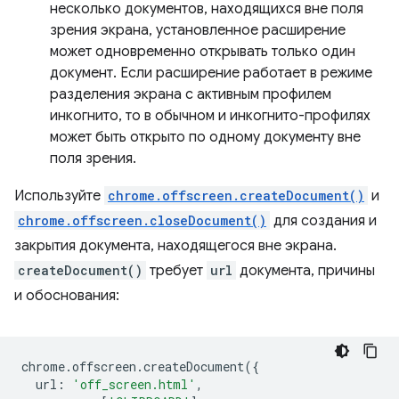
несколько документов, находящихся вне поля
зрения экрана, установленное расширение
может одновременно открывать только один
документ. Если расширение работает в режиме
разделения экрана с активным профилем
инкогнито, то в обычном и инкогнито-профилях
может быть открыто по одному документу вне
поля зрения.
Используйте
chrome.offscreen.createDocument()
и
chrome.offscreen.closeDocument()
для создания и
закрытия документа, находящегося вне экрана.
createDocument()
требует
url
документа, причины
и обоснования:
chrome
.
offscreen
.
createDocument
({
url
:
'off_screen.html'
,