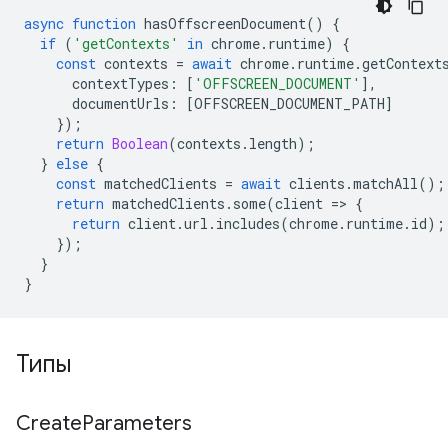
async
function
hasOffscreenDocument
()
{
if
(
'getContexts'
in
chrome
.
runtime
)
{
const
contexts
=
await
chrome
.
runtime
.
getContext
contextTypes
:
[
'OFFSCREEN_DOCUMENT'
],
documentUrls
:
[
OFFSCREEN_DOCUMENT_PATH
]
});
return
Boolean
(
contexts
.
length
);
}
else
{
const
matchedClients
=
await
clients
.
matchAll
();
return
matchedClients
.
some
(
client
=
>
{
return
client
.
url
.
includes
(
chrome
.
runtime
.
id
);
});
}
}
Типы
Create
Parameters