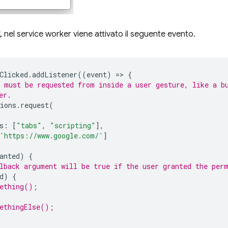
, nel service worker viene attivato il seguente evento.
Clicked
.
addListener
((
event
)
=
>
{
 must be requested from inside a user gesture, like a b
er.
ions
.
request
(
s
:
[
"tabs"
,
"scripting"
],
'https://www.google.com/'
]
anted
)
{
lback argument will be true if the user granted the per
d
)
{
ething();
ethingElse();