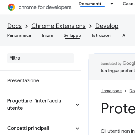
Documenti
Case 
Docs
Chrome Extensions
Develop
Panoramica
Inizia
Sviluppo
Istruzioni
AI
tua lingua preferi
Presentazione
Home page
Do
Progettare l'interfaccia
Prote
utente
Concetti principali
Gli utenti non 