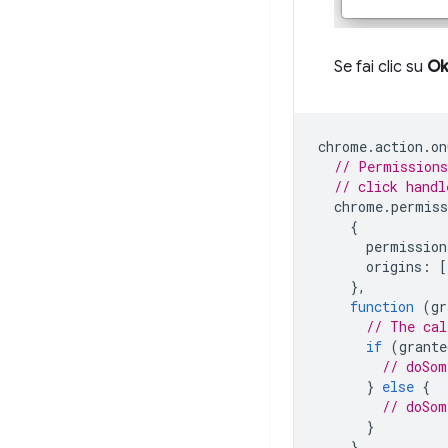
Se fai clic su
Ok
chrome
.
action
.
on
// Permissions
// click handl
chrome
.
permiss
{
permission
origins
:
[
},
function
(
gr
// The cal
if
(
grante
// doSom
}
else
{
// doSom
}
}