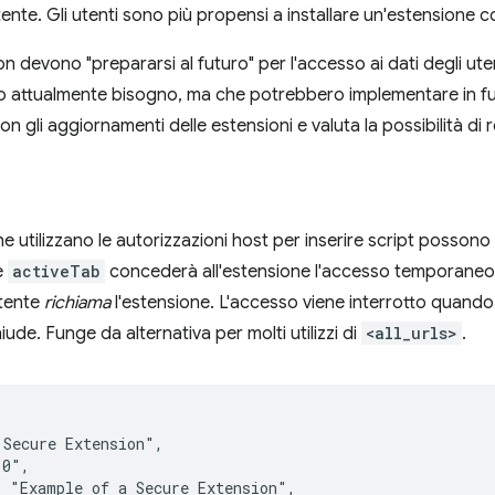
ente. Gli utenti sono più propensi a installare un'estensione con
n devono "prepararsi al futuro" per l'accesso ai dati degli ute
o attualmente bisogno, ma che potrebbero implementare in fu
on gli aggiornamenti delle estensioni e valuta la possibilità di
e utilizzano le autorizzazioni host per inserire script posson
e
activeTab
concederà all'estensione l'accesso temporaneo 
utente
richiama
l'estensione. L'accesso viene interrotto quando
iude. Funge da alternativa per molti utilizzi di
<all_urls>
.
Secure Extension",

0",

 "Example of a Secure Extension",
