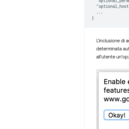
  "optional_perm
  "optional_host
  ...

L'inclusione di
determinata aut
all'utente un'op