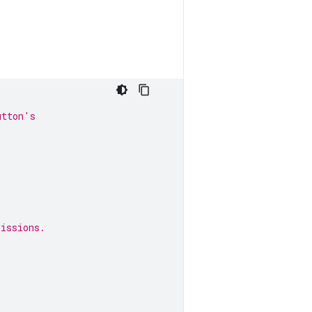
utton's
missions.