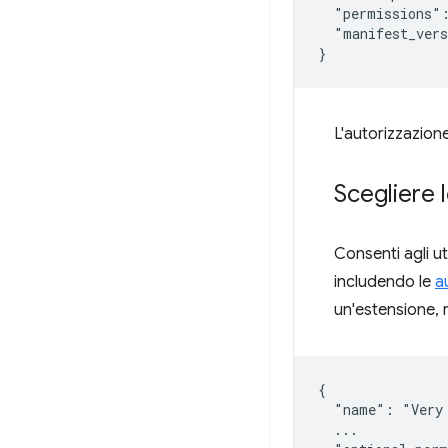
  "permissions":
  "manifest_vers
L'autorizzazion
Scegliere 
Consenti agli ut
includendo le
a
un'estensione, r
{

  "name": "Very 
  ...
