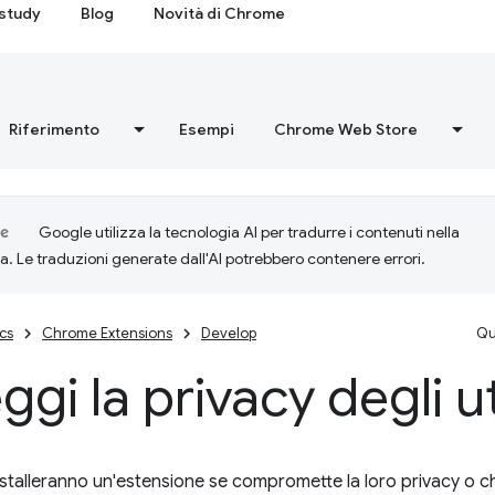
study
Blog
Novità di Chrome
Riferimento
Esempi
Chrome Web Store
Google utilizza la tecnologia AI per tradurre i contenuti nella
ta. Le traduzioni generate dall'AI potrebbero contenere errori.
cs
Chrome Extensions
Develop
Qu
ggi la privacy degli u
installeranno un'estensione se compromette la loro privacy o ch