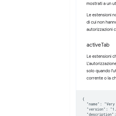
mostrati a un ut
Le estensioni no
di cui non hann
autorizzazioni c
active
Tab
Le estensioni ch
L'autorizzazion
solo quando l'
corrente o la ch
{

  "name": "Very 
  "version": "1.
  "description":