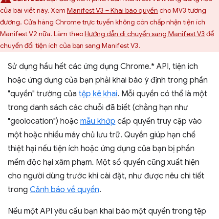
của bài viết này. Xem
Manifest V3 – Khai báo quyền
cho MV3 tương
đương. Cửa hàng Chrome trực tuyến không còn chấp nhận tiện ích
Manifest V2 nữa. Làm theo
Hướng dẫn di chuyển sang Manifest V3
để
chuyển đổi tiện ích của bạn sang Manifest V3.
Sử dụng hầu hết các ứng dụng Chrome.* API, tiện ích
hoặc ứng dụng của bạn phải khai báo ý định trong phần
"quyền" trường của
tệp kê khai
. Mỗi quyền có thể là một
trong danh sách các chuỗi đã biết (chẳng hạn như
"geolocation") hoặc
mẫu khớp
cấp quyền truy cập vào
một hoặc nhiều máy chủ lưu trữ. Quyền giúp hạn chế
thiệt hại nếu tiện ích hoặc ứng dụng của bạn bị phần
mềm độc hại xâm phạm. Một số quyền cũng xuất hiện
cho người dùng trước khi cài đặt, như được nêu chi tiết
trong
Cảnh báo về quyền
.
Nếu một API yêu cầu bạn khai báo một quyền trong tệp