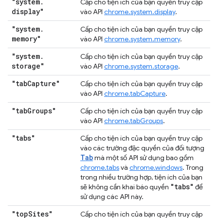
"system
.
Cấp cho tiện ích của bạn quyền truy cập
display"
vào API
chrome.system.display
.
"system
.
Cấp cho tiện ích của bạn quyền truy cập
memory"
vào API
chrome.system.memory
.
"system
.
Cấp cho tiện ích của bạn quyền truy cập
storage"
vào API
chrome.system.storage
.
"tab
Capture"
Cấp cho tiện ích của bạn quyền truy cập
vào API
chrome.tabCapture
.
"tab
Groups"
Cấp cho tiện ích của bạn quyền truy cập
vào API
chrome.tabGroups
.
"tabs"
Cấp cho tiện ích của bạn quyền truy cập
vào các trường đặc quyền của đối tượng
Tab
mà một số API sử dụng bao gồm
chrome.tabs
và
chrome.windows
. Trong
trong nhiều trường hợp, tiện ích của bạn
"tabs"
sẽ không cần khai báo quyền
để
sử dụng các API này.
"top
Sites"
Cấp cho tiện ích của bạn quyền truy cập