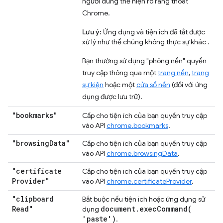
người dùng thể hiện rõ ràng thoát
Chrome.
Lưu ý:
Ứng dụng và tiện ích đã tắt được
xử lý như thể chúng không thực sự khác .
Bạn thường sử dụng "phông nền" quyền
truy cập thông qua một
trang nền
,
trang
sự kiện
hoặc một
cửa sổ nền
(đối với ứng
dụng được lưu trữ).
"bookmarks"
Cấp cho tiện ích của bạn quyền truy cập
vào API
chrome.bookmarks
.
"browsing
Data"
Cấp cho tiện ích của bạn quyền truy cập
vào API
chrome.browsingData
.
"certificate
Cấp cho tiện ích của bạn quyền truy cập
Provider"
vào API
chrome.certificateProvider
.
"clipboard
Bắt buộc nếu tiện ích hoặc ứng dụng sử
Read"
document
.
execCommand(
dụng
'paste')
.