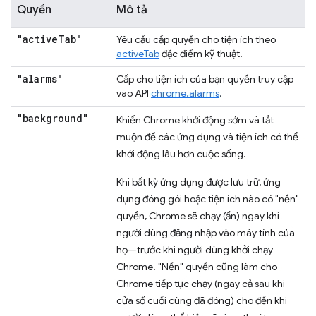
Quyền
Mô tả
"active
Tab"
Yêu cầu cấp quyền cho tiện ích theo
activeTab
đặc điểm kỹ thuật.
"alarms"
Cấp cho tiện ích của bạn quyền truy cập
vào API
chrome.alarms
.
"background"
Khiến Chrome khởi động sớm và tắt
muộn để các ứng dụng và tiện ích có thể
khởi động lâu hơn cuộc sống.
Khi bất kỳ ứng dụng được lưu trữ, ứng
dụng đóng gói hoặc tiện ích nào có "nền"
quyền, Chrome sẽ chạy (ẩn) ngay khi
người dùng đăng nhập vào máy tính của
họ—trước khi người dùng khởi chạy
Chrome. "Nền" quyền cũng làm cho
Chrome tiếp tục chạy (ngay cả sau khi
cửa sổ cuối cùng đã đóng) cho đến khi