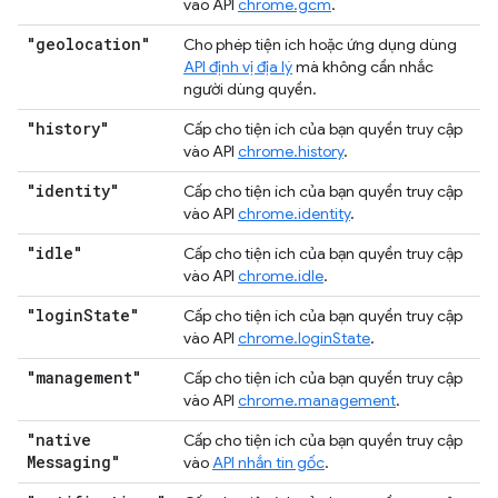
vào API
chrome.gcm
.
"geolocation"
Cho phép tiện ích hoặc ứng dụng dùng
API định vị địa lý
mà không cần nhắc
người dùng quyền.
"history"
Cấp cho tiện ích của bạn quyền truy cập
vào API
chrome.history
.
"identity"
Cấp cho tiện ích của bạn quyền truy cập
vào API
chrome.identity
.
"idle"
Cấp cho tiện ích của bạn quyền truy cập
vào API
chrome.idle
.
"login
State"
Cấp cho tiện ích của bạn quyền truy cập
vào API
chrome.loginState
.
"management"
Cấp cho tiện ích của bạn quyền truy cập
vào API
chrome.management
.
"native
Cấp cho tiện ích của bạn quyền truy cập
Messaging"
vào
API nhắn tin gốc
.