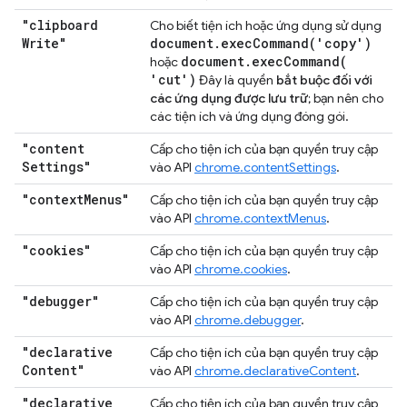
"clipboard
Cho biết tiện ích hoặc ứng dụng sử dụng
Write"
document
.
execCommand(
'copy')
document
.
execCommand(
hoặc
'cut')
Đây là quyền
bắt buộc đối với
các ứng dụng được lưu trữ
; bạn nên cho
các tiện ích và ứng dụng đóng gói.
"content
Cấp cho tiện ích của bạn quyền truy cập
Settings"
vào API
chrome.contentSettings
.
"context
Menus"
Cấp cho tiện ích của bạn quyền truy cập
vào API
chrome.contextMenus
.
"cookies"
Cấp cho tiện ích của bạn quyền truy cập
vào API
chrome.cookies
.
"debugger"
Cấp cho tiện ích của bạn quyền truy cập
vào API
chrome.debugger
.
"declarative
Cấp cho tiện ích của bạn quyền truy cập
Content"
vào API
chrome.declarativeContent
.
"declarative
Cấp cho tiện ích của bạn quyền truy cập