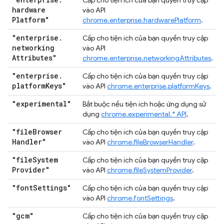
Cấp cho tiện ích của bạn quyền truy cập
hardware
vào API
Platform"
chrome.enterprise.hardwarePlatform
.
"enterprise
.
Cấp cho tiện ích của bạn quyền truy cập
networking
vào API
Attributes"
chrome.enterprise.networkingAttributes
.
"enterprise
.
Cấp cho tiện ích của bạn quyền truy cập
platform
Keys"
vào API
chrome.enterprise.platformKeys
.
"experimental"
Bắt buộc nếu tiện ích hoặc ứng dụng sử
dụng
chrome.experimental.* API
.
"file
Browser
Cấp cho tiện ích của bạn quyền truy cập
Handler"
vào API
chrome.fileBrowserHandler
.
"file
System
Cấp cho tiện ích của bạn quyền truy cập
Provider"
vào API
chrome.fileSystemProvider
.
"font
Settings"
Cấp cho tiện ích của bạn quyền truy cập
vào API
chrome.fontSettings
.
"gcm"
Cấp cho tiện ích của bạn quyền truy cập