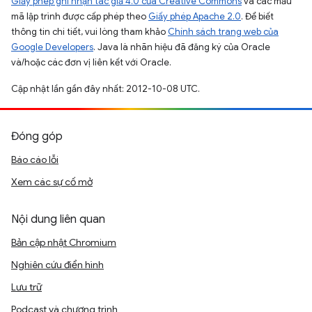
Giấy phép ghi nhận tác giả 4.0 của Creative Commons
và các mẫu
mã lập trình được cấp phép theo
Giấy phép Apache 2.0
. Để biết
thông tin chi tiết, vui lòng tham khảo
Chính sách trang web của
Google Developers
. Java là nhãn hiệu đã đăng ký của Oracle
và/hoặc các đơn vị liên kết với Oracle.
Cập nhật lần gần đây nhất: 2012-10-08 UTC.
Đóng góp
Báo cáo lỗi
Xem các sự cố mở
Nội dung liên quan
Bản cập nhật Chromium
Nghiên cứu điển hình
Lưu trữ
Podcast và chương trình