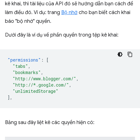
kê khai, thì tài liệu của API đó sẽ hướng dẫn bạn cách để
làm điều đó. Ví dụ: trang
Bộ nhớ
cho bạn biết cách khai
báo "bộ nhớ" quyền.
Dưới đây là ví dụ về phần quyền trong tệp kê khai:
"permissions"
:
[
"tabs"
,
"bookmarks"
,
"http://www.blogger.com/"
,
"http://*.google.com/"
,
"unlimitedStorage"
],
Bảng sau đây liệt kê các quyền hiện có: