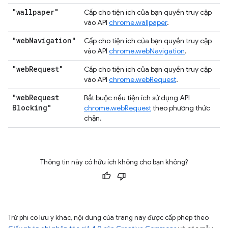
"wallpaper"
Cấp cho tiện ích của bạn quyền truy cập
vào API
chrome.wallpaper
.
"web
Navigation"
Cấp cho tiện ích của bạn quyền truy cập
vào API
chrome.webNavigation
.
"web
Request"
Cấp cho tiện ích của bạn quyền truy cập
vào API
chrome.webRequest
.
"web
Request
Bắt buộc nếu tiện ích sử dụng API
Blocking"
chrome.webRequest
theo phương thức
chặn.
Thông tin này có hữu ích không cho bạn không?
Trừ phi có lưu ý khác, nội dung của trang này được cấp phép theo