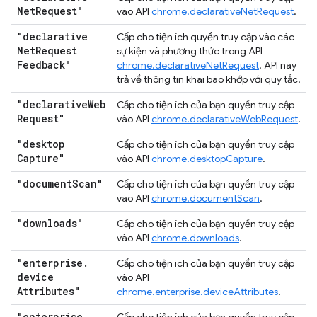
Net
Request"
vào API
chrome.declarativeNetRequest
.
"declarative
Cấp cho tiện ích quyền truy cập vào các
Net
Request
sự kiện và phương thức trong API
Feedback"
chrome.declarativeNetRequest
. API này
trả về thông tin khai báo khớp với quy tắc.
"declarative
Web
Cấp cho tiện ích của bạn quyền truy cập
Request"
vào API
chrome.declarativeWebRequest
.
"desktop
Cấp cho tiện ích của bạn quyền truy cập
Capture"
vào API
chrome.desktopCapture
.
"document
Scan"
Cấp cho tiện ích của bạn quyền truy cập
vào API
chrome.documentScan
.
"downloads"
Cấp cho tiện ích của bạn quyền truy cập
vào API
chrome.downloads
.
"enterprise
.
Cấp cho tiện ích của bạn quyền truy cập
device
vào API
Attributes"
chrome.enterprise.deviceAttributes
.
"enterprise
.