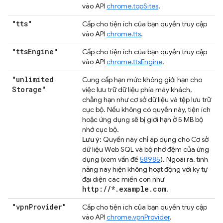
vào API
chrome.topSites
.
"tts"
Cấp cho tiện ích của bạn quyền truy cập
vào API
chrome.tts
.
"tts
Engine"
Cấp cho tiện ích của bạn quyền truy cập
vào API
chrome.ttsEngine
.
"unlimited
Cung cấp hạn mức không giới hạn cho
Storage"
việc lưu trữ dữ liệu phía máy khách,
chẳng hạn như cơ sở dữ liệu và tệp lưu trữ
cục bộ. Nếu không có quyền này, tiện ích
hoặc ứng dụng sẽ bị giới hạn ở 5 MB bộ
nhớ cục bộ.
Lưu ý:
Quyền này chỉ áp dụng cho Cơ sở
dữ liệu Web SQL và bộ nhớ đệm của ứng
dụng (xem vấn đề
58985
). Ngoài ra, tính
năng này hiện không hoạt động với ký tự
đại diện các miền con như
http://*.example.com
.
"vpn
Provider"
Cấp cho tiện ích của bạn quyền truy cập
vào API
chrome.vpnProvider
.