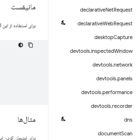
مانیفست
declarative
Net
Request
declarative
Web
Request
برای استفاده از این API، باید مجوز
desktop
Capture
devtools
.
inspected
Window
devtools
.
network
devtools
.
panels
devtools
.
performance
devtools
.
recorder
مثال‌ها
dns
document
Scan
برای امتحان کردن این PI