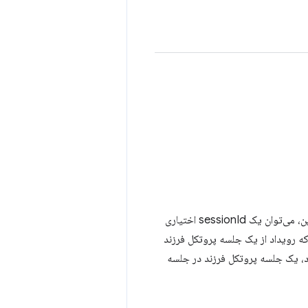
شناسه جلسه اشکال‌زدا. یکی از tabId، extensionId یا targetId باید مشخص شود. علاوه بر این، می‌توان یک sessionId اختیاری
رویداد از یک جلسه پروتکل فرزند
ک جلسه پروتکل فرزند در جلسه