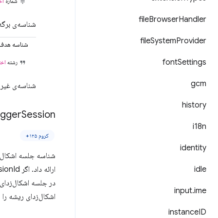
شماره
اخ
file
Browser
Handler
شناسه‌ی برگه‌
file
System
Provider
شناسه هدف
font
Settings
رشته
اخت
gcm
شناسه‌ی غیرش
history
gger
Session
i18n
کروم ۱۲۵+
identity
idle
ارائه داد. اگر sessionId برای آرگومان‌های ارسالی از
در جلسه اشکال‌زدای ریشه می‌آید. 
input
.
ime
اشکال‌زدای ریشه را 
instance
ID