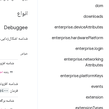
dom
انواع
downloads
Debuggee
enterprise
.
device
Attributes
enterprise
.
hardware
Platform
شناسه اشکال‌زدایی. باید tabId، extensionId یا getId
enterprise
.
login
خواص
enterprise
.
networking
شناسه افزون
Attributes
رشته
اخت
enterprise
.
platform
Keys
شناسه افزونه
events
فرمان
--silent-debugger-extension-api
extension
شناسه برگه
extension
Types