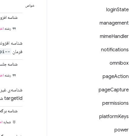
خواص
login
State
شناسه افزون
management
رشته
اخت
mime
Handler
شناسه افزونه
notifications
فرمان
--silent-debugger-extension-api
omnibox
شناسه جلس
رشته
اخت
page
Action
page
Capture
targetId شناسایی می‌شود، شناسایی می‌کند.
permissions
شناسه برگه
platform
Keys
شماره
اخ
power