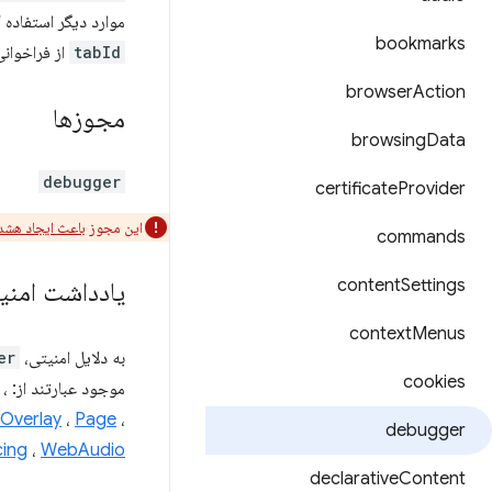
موارد دیگر استفاده 
bookmarks
tabId
از فراخوان
browser
Action
مجوزها
browsing
Data
debugger
certificate
Provider
این مجوز
باعث ایجاد هشد
commands
content
Settings
یادداشت امنی
context
Menus
به دلایل امنیتی، API
er
cookies
موجود عبارتند از:
،
Overlay
،
Page
،
debugger
cing
،
WebAudio
declarative
Content