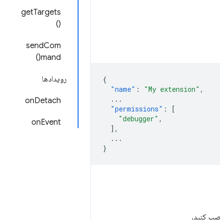
getTargets
()
sendCom
mand()
رویدادها
{
"name"
:
"My extension"
,
...
onDetach
"permissions"
:
[
"debugger"
,
onEvent
],
...
}
ب کنید.