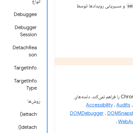
انواع
se
و مسیریابی رویدادها توسط
Debuggee
Debugger
Session
DetachRea
son
TargetInfo
TargetInfo
Type
دسترسی به همه دامنه‌های پروتکل Chrome DevTools را فراهم نمی‌کند. دامنه‌های
روش‌ها
Accessibility
،
Audits
DOMDebugger
،
DOMSnaps
attach()
.
WebAu
detach()