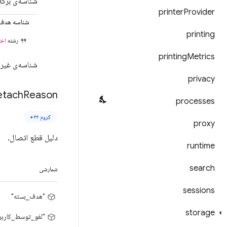
شناسه‌ی برگه‌
printer
Provider
شناسه هدف
printing
رشته
اخت
printing
Metrics
شناسه‌ی غیرش
privacy
etach
Reason
processes
کروم ۴۴+
proxy
دلیل قطع اتصال.
runtime
search
شمارشی
sessions
"هدف_بسته"
storage
"لغو_توسط_کاربر