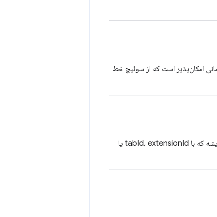
مانی امکان‌پذیر است که از سوئیچ خط
شناسه‌ی غیرشفافِ نشست پروتکل Chrome DevTools. یک نشست فرزند را در نشست ریشه که با tabId، extensionId یا