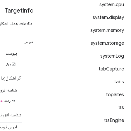
system
.
cpu
Target
Info
system
.
display
اطلاعات هدف اشکال‌
system
.
memory
خواص
system
.
storage
پیوست
system
Log
بولی
tab
Capture
اگر اشکال‌زد
tabs
شناسه افزون
top
Sites
رشته
اخت
tts
شناسه افزونه، که در صور
tts
Engine
آدرس فاویک