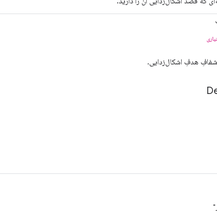
ای که قصد اشکال‌زدایی آن را دارید.
یاری
فافِ هدفِ اشکال‌زدایی.
D
"