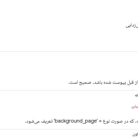
زدایی
ا از قبل پیوست شده باشد، صحیح است.
ه
یاری
ت نوع = 'background_page' تعریف می‌شود.
ون