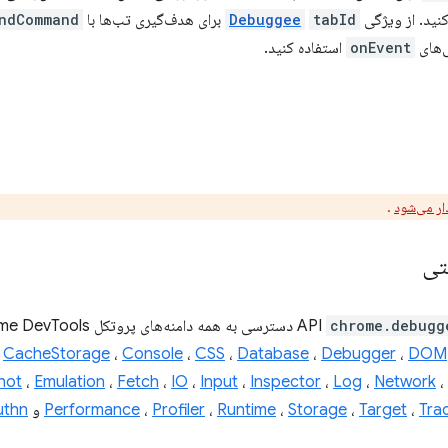
کنید. از ویژگی
tabId
Debuggee
برای هدف‌گیری تب‌ها با
ndCommand
ی‌های
onEvent
استفاده کنید.
ار می‌شود
.
تی
chrome.debugg
،
CacheStorage
،
Console
،
CSS
،
Database
،
Debugger
،
DOM
hot
،
Emulation
،
Fetch
،
IO
،
Input
،
Inspector
،
Log
،
Network
،
Tra
،
Target
،
Storage
،
Runtime
،
Profiler
،
Performance
و
thn