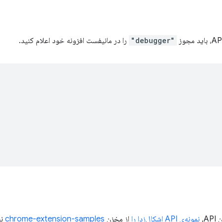
"debugger"
را در مانیفست افزونه خود اعلام کنید.
A،
نمونه‌ی API اشکال‌زدا را
از مخزن
chrome-extension-samples
نص