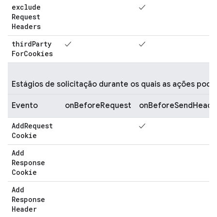
exclude
✓
Request
Headers
third
Party
✓
✓
For
Cookies
Estágios de solicitação durante os quais as ações pod
Evento
onBeforeRequest
onBeforeSendHeade
Add
Request
✓
Cookie
Add
Response
Cookie
Add
Response
Header