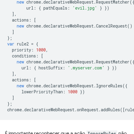
new
chrome
.
declarativeWebRequest
.
RequestMatcher
(
url
:
{
pathEquals
:
'evil.jpg'
}
})
],
actions
:
[
new
chrome
.
declarativeWebRequest
.
CancelRequest
()
]
};
var
rule2
=
{
priority
:
1000
,
conditions
:
[
new
chrome
.
declarativeWebRequest
.
RequestMatcher
(
url
:
{
hostSuffix
:
'.myserver.com'
}
})
],
actions
:
[
new
chrome
.
declarativeWebRequest
.
IgnoreRules
({
lowerPriorityThan
:
1000
})
]
};
chrome
.
declarativeWebRequest
.
onRequest
.
addRules
([
rul
É importante reconhecer que a ação
IgnoreRules
não