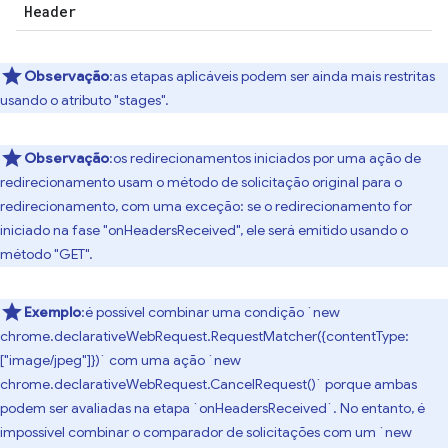
Header
Observação
:as etapas aplicáveis podem ser ainda mais restritas
usando o atributo "stages".
Observação
:os redirecionamentos iniciados por uma ação de
redirecionamento usam o método de solicitação original para o
redirecionamento, com uma exceção: se o redirecionamento for
iniciado na fase "onHeadersReceived", ele será emitido usando o
método "GET".
Exemplo
:é possível combinar uma condição `new
chrome.declarativeWebRequest.RequestMatcher({contentType:
["image/jpeg"]})` com uma ação `new
chrome.declarativeWebRequest.CancelRequest()` porque ambas
podem ser avaliadas na etapa `onHeadersReceived`. No entanto, é
impossível combinar o comparador de solicitações com um `new