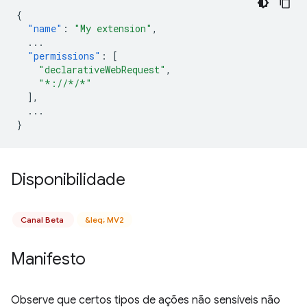
{
"name"
:
"My extension"
,
...
"permissions"
:
[
"declarativeWebRequest"
,
"*://*/*"
],
...
}
Disponibilidade
Canal Beta
&leq; MV2
Manifesto
Observe que certos tipos de ações não sensíveis não