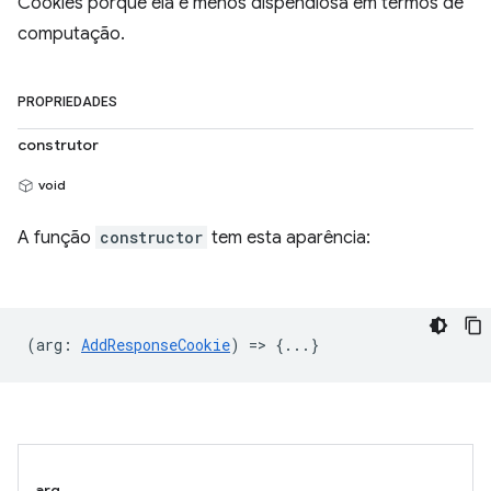
Cookies porque ela é menos dispendiosa em termos de
computação.
PROPRIEDADES
construtor
void
A função
constructor
tem esta aparência:
(
arg
:
AddResponseCookie
) => {...}
arg