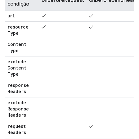
onBeforeRequest
onBeforeSendHeade
condição
url
✓
✓
resource
✓
✓
Type
content
Type
exclude
Content
Type
response
Headers
exclude
Response
Headers
request
✓
Headers