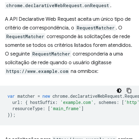
chrome.declarativeWebRequest.onRequest
.
A API Declarative Web Request aceita um único tipo de
critério de correspondência, o
RequestMatcher
. O
RequestMatcher
corresponde às solicitações de rede
somente se todos os critérios listados forem atendidos.
O seguinte
RequestMatcher
corresponderia a uma
solicitação de rede quando o usuário digitasse
https://www.example.com
na omnibox:
var
matcher
=
new
chrome
.
declarativeWebRequest
.
Reque
url
:
{
hostSuffix
:
'example.com'
,
schemes
:
[
'http
resourceType
:
[
'main_frame'
]
});