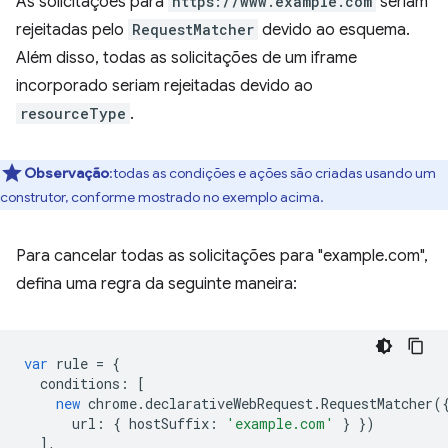
As solicitações para
https://www.example.com
seriam
rejeitadas pelo
RequestMatcher
devido ao esquema.
Além disso, todas as solicitações de um iframe
incorporado seriam rejeitadas devido ao
resourceType
.
Observação
:todas as condições e ações são criadas usando um
construtor, conforme mostrado no exemplo acima.
Para cancelar todas as solicitações para "example.com",
defina uma regra da seguinte maneira:
var
rule
=
{
conditions
:
[
new
chrome
.
declarativeWebRequest
.
RequestMatcher
(
url
:
{
hostSuffix
:
'example.com'
}
})
],