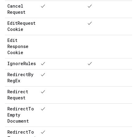
Cancel
✓
✓
Request
Edit
Request
✓
Cookie
Edit
Response
Cookie
Ignore
Rules
✓
✓
Redirect
By
✓
Reg
Ex
Redirect
✓
Request
Redirect
To
✓
Empty
Document
Redirect
To
✓