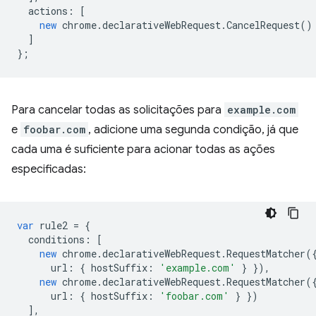
actions
:
[
new
chrome
.
declarativeWebRequest
.
CancelRequest
()
]
};
Para cancelar todas as solicitações para
example.com
e
foobar.com
, adicione uma segunda condição, já que
cada uma é suficiente para acionar todas as ações
especificadas:
var
rule2
=
{
conditions
:
[
new
chrome
.
declarativeWebRequest
.
RequestMatcher
(
url
:
{
hostSuffix
:
'example.com'
}
}),
new
chrome
.
declarativeWebRequest
.
RequestMatcher
(
url
:
{
hostSuffix
:
'foobar.com'
}
})
],