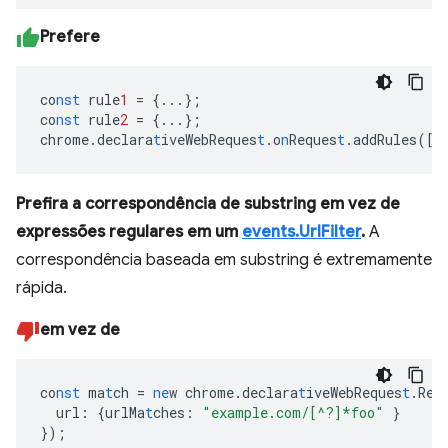
Prefere
co
nst
rule
1
=
{
...
}
;
co
nst
rule
2
=
{
...
}
;
chrome.declara
t
iveWebReques
t
.o
n
Reques
t
.addRules(
[
r
Prefira a correspondência de substring em vez de
expressões regulares em um
events.UrlFilter
.
A
correspondência baseada em substring é extremamente
rápida.
em vez de
co
nst
ma
t
ch
=
ne
w
chrome.declara
t
iveWebReques
t
.Req
url
:
{
urlMa
t
ches
:
"example.com/[^?]*foo"
}
}
);