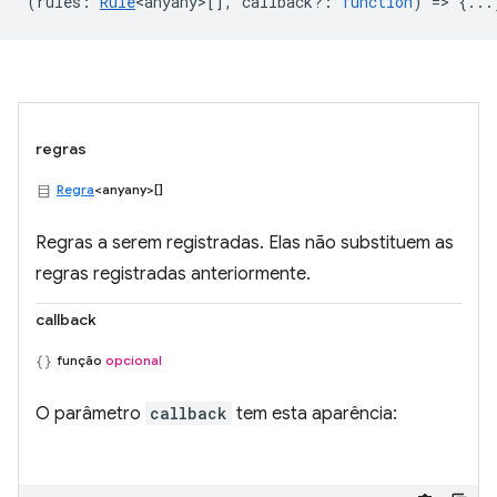
(
rules
:
Rule
<anyany>
[],
callback?
:
function
) => {...
regras
Regra
<anyany>[]
Regras a serem registradas. Elas não substituem as
regras registradas anteriormente.
callback
função
opcional
O parâmetro
callback
tem esta aparência: