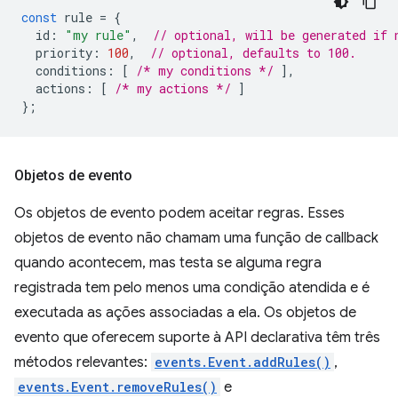
const
rule
=
{
id
:
"my rule"
,
// optional, will be generated if 
priority
:
100
,
// optional, defaults to 100.
conditions
:
[
/* my conditions */
],
actions
:
[
/* my actions */
]
};
Objetos de evento
Os objetos de evento podem aceitar regras. Esses
objetos de evento não chamam uma função de callback
quando acontecem, mas testa se alguma regra
registrada tem pelo menos uma condição atendida e é
executada as ações associadas a ela. Os objetos de
evento que oferecem suporte à API declarativa têm três
métodos relevantes:
events.Event.addRules()
,
events.Event.removeRules()
e