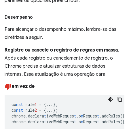
parâmetros opcionais preenchidos.
Desempenho
Para alcançar o desempenho máximo, lembre-se das
diretrizes a seguir.
Registre ou cancele o registro de regras em massa
.
Após cada registro ou cancelamento de registro, o
Chrome precisa e atualizar estruturas de dados
internas. Essa atualização é uma operação cara.
em vez de
co
nst
rule
1
=
{
...
}
;
co
nst
rule
2
=
{
...
}
;
chrome.declara
t
iveWebReques
t
.o
n
Reques
t
.addRules(
[
r
chrome.declara
t
iveWebReques
t
.o
n
Reques
t
.addRules(
[
r