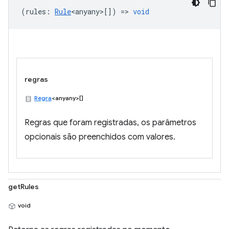
(
rules
:
Rule
<anyany>
[]) =>
void
regras
Regra
<anyany>[]
Regras que foram registradas, os parâmetros
opcionais são preenchidos com valores.
getRules
void