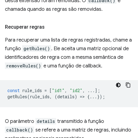
desta extensão foram removidas. O
callback()
é
chamada quando as regras são removidas.
Recuperar regras
Para recuperar uma lista de regras registradas, chame a
função
getRules()
. Ele aceita uma matriz opcional de
identificadores de regra com a mesma semântica de
removeRules()
e uma função de callback.
const
rule_ids
=
[
"id1"
,
"id2"
,
...];
getRules
(
rule_ids
,
(
details
)
=
>
{...});
O parâmetro
details
transmitido à função
callback()
se refere a uma matriz de regras, incluindo