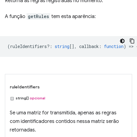
Retorna as regras registradas no momento.
A função
getRules
tem esta aparência:
(
ruleIdentifiers?
:
string
[],
callback
:
function
) => 
ruleIdentifiers
string[]
opcional
Se uma matriz for transmitida, apenas as regras
com identificadores contidos nessa matriz serão
retornadas.