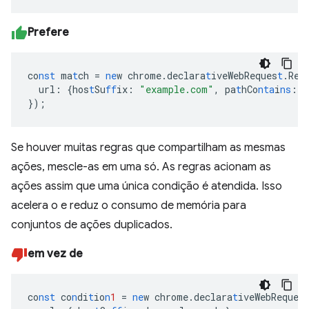
Prefere
co
nst
ma
t
ch
=
ne
w
chrome.declara
t
iveWebReques
t
.Req
url
:
{
hos
t
Su
ff
ix
:
"example.com"
,
pa
t
hCo
nta
i
ns
:
"
}
);
Se houver muitas regras que compartilham as mesmas
ações, mescle-as em uma só. As regras acionam as
ações assim que uma única condição é atendida. Isso
acelera o e reduz o consumo de memória para
conjuntos de ações duplicados.
em vez de
co
nst
co
n
di
t
io
n
1
=
ne
w
chrome.declara
t
iveWebReques