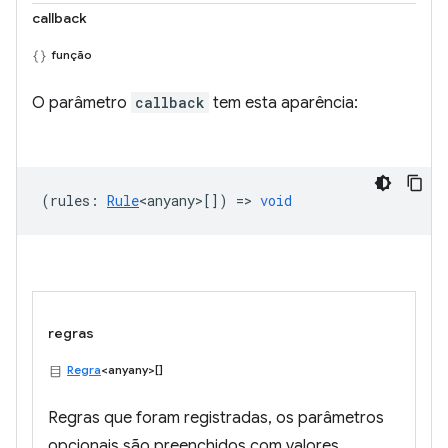
callback
função
O parâmetro
callback
tem esta aparência:
(
rules
:
Rule
<anyany>
[]) =>
void
regras
Regra
<anyany>[]
Regras que foram registradas, os parâmetros
opcionais são preenchidos com valores.