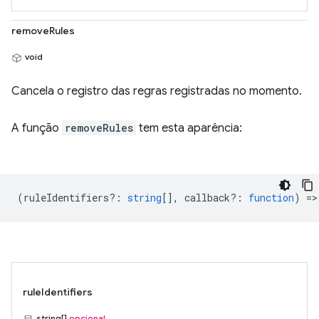
removeRules
void
Cancela o registro das regras registradas no momento.
A função
removeRules
tem esta aparência:
(
ruleIdentifiers?
:
string
[],
callback?
:
function
) =>
ruleIdentifiers
string[]
opcional