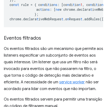
co
nst
rule
=
{
co
n
di
t
io
ns
:
[
co
n
di
t
io
n
1
,
co
n
di
t
io
n
2
ac
t
io
ns
:
[
ne
w
chrome.declara
t
iveWebR
}
;
chrome.declara
t
iveWebReques
t
.o
n
Reques
t
.addRules(
[
r
Eventos filtrados
Os eventos filtrados são um mecanismo que permite aos
listeners especificar um subconjunto de eventos aos
quais interesse. Um listener que usa um filtro não será
invocado para eventos que não passarem na filtro, o
que torna o código de detecção mais declarativo e
eficiente. A necessidade de um
service worker
não ser
acordado para lidar com eventos que não importam.
Os eventos filtrados servem para permitir uma transição
do código de filtragem manual.