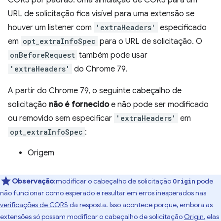
CORS por padrão. Uma simulação de CORS para um
URL de solicitação fica visível para uma extensão se
houver um listener com
'extraHeaders'
especificado
em
opt_extraInfoSpec
para o URL de solicitação. O
onBeforeRequest
também pode usar
'extraHeaders'
do Chrome 79.
A partir do Chrome 79, o seguinte cabeçalho de
solicitação
não é fornecido
e não pode ser modificado
ou removido sem especificar
'extraHeaders'
em
opt_extraInfoSpec
:
Origem
Observação
:modificar o cabeçalho de solicitação
pode
Origin
não funcionar como esperado e resultar em erros inesperados nas
verificações de CORS
da resposta. Isso acontece porque, embora as
extensões só possam modificar o cabeçalho de solicitação
Origin
, elas