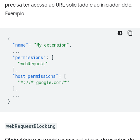
precisa ter acesso ao URL solicitado e ao iniciador dele.
Exemplo:
{
"name"
:
"My extension"
,
...
"permissions"
:
[
"webRequest"
],
"host_permissions"
:
[
"*://*.google.com/*"
],
...
}
webRequestBlocking