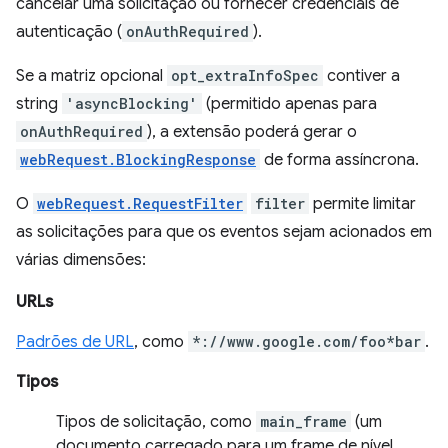
cancelar uma solicitação ou fornecer credenciais de
autenticação (
onAuthRequired
).
Se a matriz opcional
opt_extraInfoSpec
contiver a
string
'asyncBlocking'
(permitido apenas para
onAuthRequired
), a extensão poderá gerar o
webRequest.BlockingResponse
de forma assíncrona.
O
webRequest.RequestFilter
filter
permite limitar
as solicitações para que os eventos sejam acionados em
várias dimensões:
URLs
Padrões de URL
, como
*://www.google.com/foo*bar
.
Tipos
Tipos de solicitação, como
main_frame
(um
documento carregado para um frame de nível