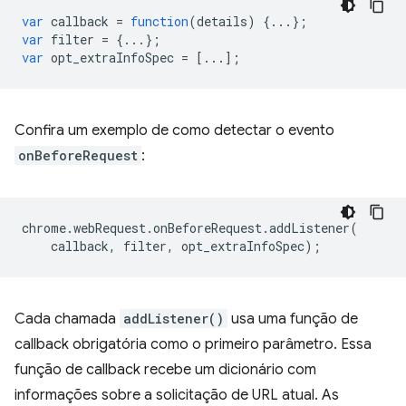
var
callback
=
function
(
details
)
{...};
var
filter
=
{...};
var
opt_extraInfoSpec
=
[...];
Confira um exemplo de como detectar o evento
onBeforeRequest
:
chrome
.
webRequest
.
onBeforeRequest
.
addListener
(
callback
,
filter
,
opt_extraInfoSpec
);
Cada chamada
addListener()
usa uma função de
callback obrigatória como o primeiro parâmetro. Essa
função de callback recebe um dicionário com
informações sobre a solicitação de URL atual. As