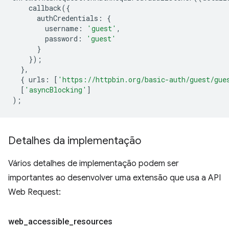
callback
({
authCredentials
:
{
username
:
'guest'
,
password
:
'guest'
}
});
},
{
urls
:
[
'https://httpbin.org/basic-auth/guest/gue
[
'asyncBlocking'
]
);
Detalhes da implementação
Vários detalhes de implementação podem ser
importantes ao desenvolver uma extensão que usa a API
Web Request:
web
_
accessible
_
resources