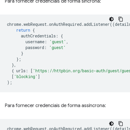
Para fornecer credenciais de forma síncrona:
chrome
.
webRequest
.
onAuthRequired
.
addListener
((
detail
return
{
authCredentials
:
{
username
:
'guest'
,
password
:
'guest'
}
};
},
{
urls
:
[
'https://httpbin.org/basic-auth/guest/gue
[
'blocking'
]
);
Para fornecer credenciais de forma assíncrona:
chrome
.
webRequest
.
onAuthRequired
.
addListener
((
detail