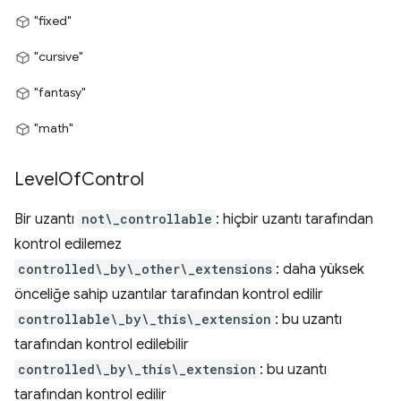
"fixed"
"cursive"
"fantasy"
"math"
Level
Of
Control
Bir uzantı
not\_controllable
: hiçbir uzantı tarafından
kontrol edilemez
controlled\_by\_other\_extensions
: daha yüksek
önceliğe sahip uzantılar tarafından kontrol edilir
controllable\_by\_this\_extension
: bu uzantı
tarafından kontrol edilebilir
controlled\_by\_this\_extension
: bu uzantı
tarafından kontrol edilir