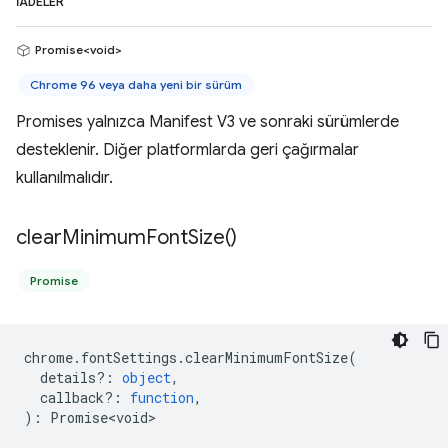
İADELER
Promise<void>
Chrome 96 veya daha yeni bir sürüm
Promises yalnızca Manifest V3 ve sonraki sürümlerde
desteklenir. Diğer platformlarda geri çağırmalar
kullanılmalıdır.
clear
Minimum
Font
Size(
)
Promise
chrome
.
fontSettings
.
clearMinimumFontSize
(
details?
:
object
,
callback?
:
function
,
)
:
Promise<void>