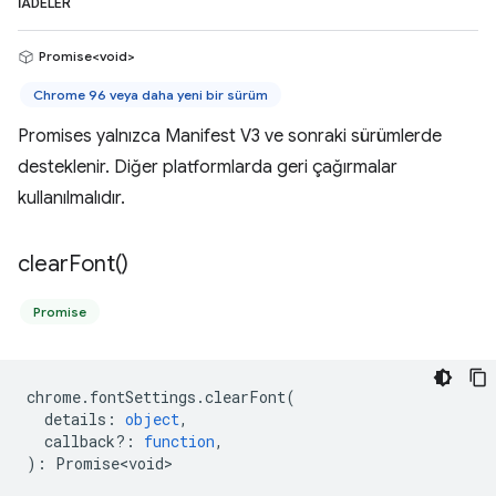
İADELER
Promise<void>
Chrome 96 veya daha yeni bir sürüm
Promises yalnızca Manifest V3 ve sonraki sürümlerde
desteklenir. Diğer platformlarda geri çağırmalar
kullanılmalıdır.
clear
Font(
)
Promise
chrome
.
fontSettings
.
clearFont
(
details
:
object
,
callback?
:
function
,
)
:
Promise<void>