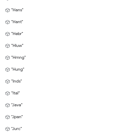
"Hans"
"Hant"
"Hebr"
"Hluw"
"Hmng"
"Hung"
"Inds"
"Ital"
"Java"
"Jpan"
"Jurc"