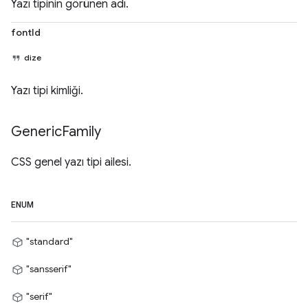
Yazı tipinin görünen adı.
fontId
dize
Yazı tipi kimliği.
Generic
Family
CSS genel yazı tipi ailesi.
ENUM
"standard"
"sansserif"
"serif"