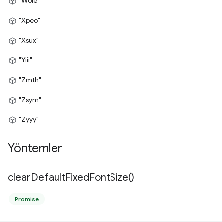
"Wole"
"Xpeo"
"Xsux"
"Yiii"
"Zmth"
"Zsym"
"Zyyy"
Yöntemler
clear
Default
Fixed
Font
Size(
)
Promise