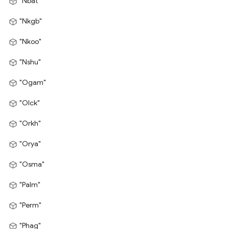
"Nbat"
"Nkgb"
"Nkoo"
"Nshu"
"Ogam"
"Olck"
"Orkh"
"Orya"
"Osma"
"Palm"
"Perm"
"Phag"