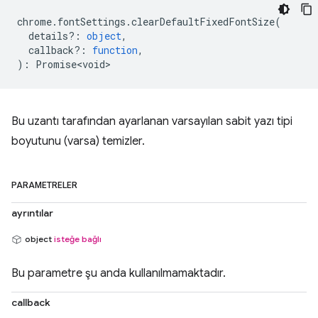
chrome
.
fontSettings
.
clearDefaultFixedFontSize
(
details?
:
object
,
callback?
:
function
,
)
:
Promise<void>
Bu uzantı tarafından ayarlanan varsayılan sabit yazı tipi
boyutunu (varsa) temizler.
PARAMETRELER
ayrıntılar
object
isteğe bağlı
Bu parametre şu anda kullanılmamaktadır.
callback