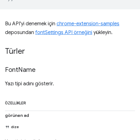
Bu API'yi denemek için
chrome-extension-samples
deposundan
fontSettings API örneğini
yükleyin.
Türler
Font
Name
Yazı tipi adını gösterir.
ÖZELLIKLER
görünen ad
dize