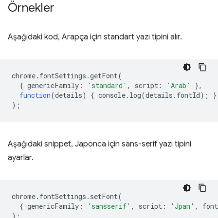
Örnekler
Aşağıdaki kod, Arapça için standart yazı tipini alır.
chrome
.
fontSettings
.
getFont
(
{
genericFamily
:
'standard'
,
script
:
'Arab'
},
function
(
details
)
{
console
.
log
(
details
.
fontId
);
}
);
Aşağıdaki snippet, Japonca için sans-serif yazı tipini
ayarlar.
chrome
.
fontSettings
.
setFont
(
{
genericFamily
:
'sansserif'
,
script
:
'Jpan'
,
font
);