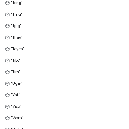
"Teng"
"Tfng"
"Tglg"
"Thaa"
"Tayca"
"Tibt"
"Tirh"
"Ugar"
"Vaii"
"Visp"
"Wara"