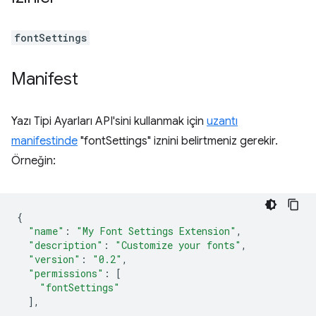
fontSettings
Manifest
Yazı Tipi Ayarları API'sini kullanmak için
uzantı
manifestinde
"fontSettings" iznini belirtmeniz gerekir.
Örneğin:
{
"name"
:
"My Font Settings Extension"
,
"description"
:
"Customize your fonts"
,
"version"
:
"0.2"
,
"permissions"
:
[
"fontSettings"
],
...