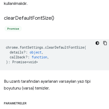
kullanılmalıdır.
clear
Default
Font
Size(
)
Promise
chrome
.
fontSettings
.
clearDefaultFontSize
(
details?
:
object
,
callback?
:
function
,
)
:
Promise<void>
Bu uzantı tarafından ayarlanan varsayılan yazı tipi
boyutunu (varsa) temizler.
PARAMETRELER