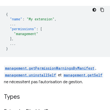
{
"name"
:
"My extension"
,
...
"permissions"
:
[
"management"
],
...
}
management.getPermissionWarningsByManifest
,
management.uninstallSelf
et
management.getSelf
ne nécessitent pas l'autorisation de gestion.
Types