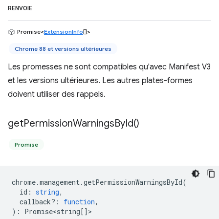
RENVOIE
Promise<
ExtensionInfo
[]>
Chrome 88 et versions ultérieures
Les promesses ne sont compatibles qu'avec Manifest V3
et les versions ultérieures. Les autres plates-formes
doivent utiliser des rappels.
get
Permission
Warnings
By
Id(
)
Promise
chrome
.
management
.
getPermissionWarningsById
(
id
:
string
,
callback?
:
function
,
)
:
Promise<string
[]>