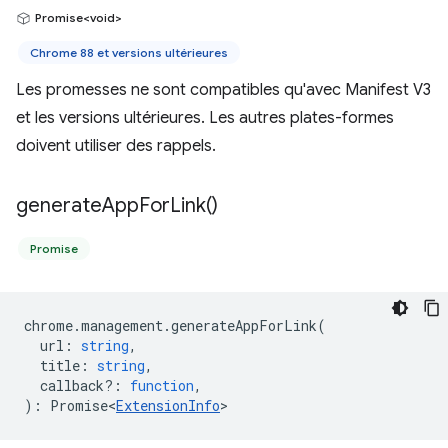
Promise<void>
Chrome 88 et versions ultérieures
Les promesses ne sont compatibles qu'avec Manifest V3
et les versions ultérieures. Les autres plates-formes
doivent utiliser des rappels.
generate
App
For
Link(
)
Promise
chrome
.
management
.
generateAppForLink
(
url
:
string
,
title
:
string
,
callback?
:
function
,
)
:
Promise<
ExtensionInfo
>