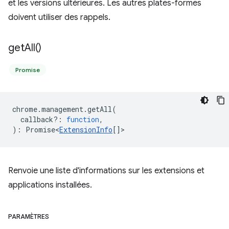
et les versions ultérieures. Les autres plates-formes
doivent utiliser des rappels.
get
All(
)
Promise
chrome
.
management
.
getAll
(
callback?
:
function
,
)
:
Promise<
ExtensionInfo
[]
>
Renvoie une liste d'informations sur les extensions et
applications installées.
PARAMÈTRES