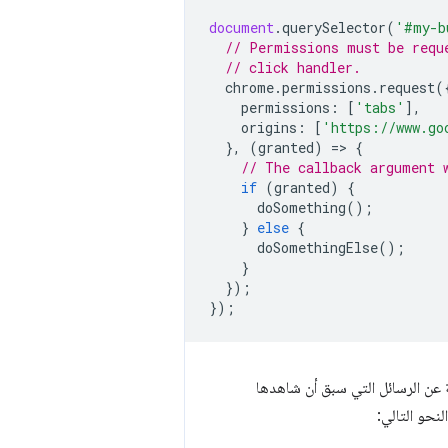
document
.
querySelector
(
'#my-b
// Permissions must be requ
// click handler.
chrome
.
permissions
.
request
(
permissions
:
[
'tabs'
],
origins
:
[
'https://www.go
},
(
granted
)
=
>
{
// The callback argument 
if
(
granted
)
{
doSomething
();
}
else
{
doSomethingElse
();
}
});
});
عن الرسائل التي سبق أن شاهدها
نحو التالي: