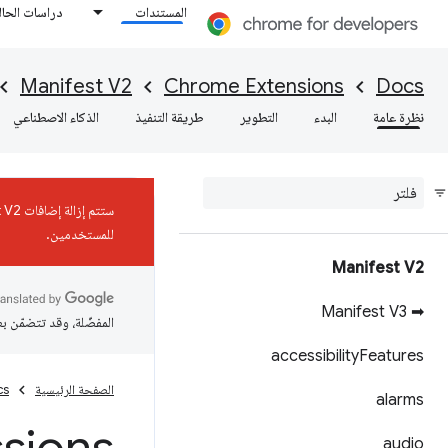
المستندات
دراسات الحال
Manifest V2
Chrome Extensions
Docs
نظرة عامة
البدء
التطوير
طريقة التنفيذ
الذكاء الاصطناعي
للمستخدمين.
Manifest V2
➡ Manifest V3
المفضّلة، وقد تتضمّن ب
accessibility
Features
الصفحة الرئيسية
cs
alarms
audio