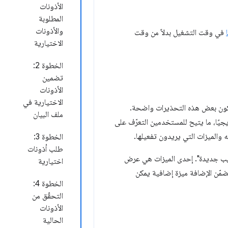
الأذونات
المطلوبة
والأذونات
في وقت التشغيل بدلاً من وقت
الاختيارية
الخطوة 2:
تضمين
الأذونات
الاختيارية في
 تكون بعض هذه التحذيرات واضحة.
ملف البيان
ديدة تدريجيًا، ما يتيح للمستخدمين التعرّف على
والميزات التي يريدون تفعيلها.
الخطوة 3:
طلب أذونات
يب جديدة". إحدى الميزات هي عرض
اختيارية
ضمّن الإضافة ميزة إضافية يمكن
الخطوة 4:
التحقّق من
الأذونات
الحالية