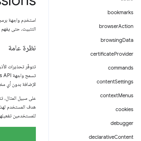
sions
bookmarks
استخدِم واجهة برمج
browser
Action
التثبيت، حتى يفهم 
browsing
Data
نظرة عامة
certificate
Provider
تتوفّر تحذيرات الأ
commands
content
Settings
الإضافة بدون أي مخا
context
Menus
على سبيل المثال، تت
هدف المستخدم لهذا ا
cookies
للمستخدمين تفعيلها م
debugger
declarative
Content