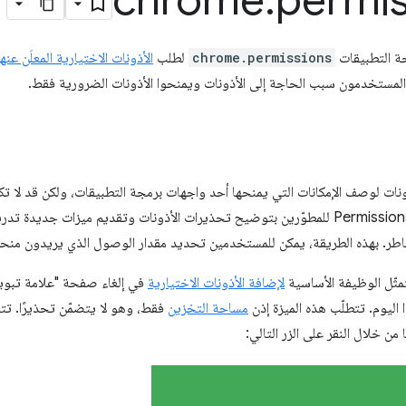
chrome
.
permis
ة التطبيقات
chrome.permissions
لطلب
الأذونات الاختيارية المعلَن عنها
المستخدمون سبب الحاجة إلى الأذونات ويمنحوا الأذونات الضرورية فقط.
ذونات لوصف الإمكانات التي يمنحها أحد واجهات برمجة التطبيقات، ولكن قد لا
تسمح واجهة Permissions API للمطوّرين بتوضيح تحذيرات الأذونات وتقديم ميزات ج
طر. بهذه الطريقة، يمكن للمستخدمين تحديد مقدار الوصول الذي يريدون منحه 
مثّل الوظيفة الأساسية
لإضافة الأذونات الاختيارية
في إلغاء صفحة "علامة تبو
ليوم. تتطلّب هذه الميزة إذن
مساحة التخزين
فقط، وهو لا يتضمّن تحذيرًا. تت
ن خلال النقر على الزر التالي: