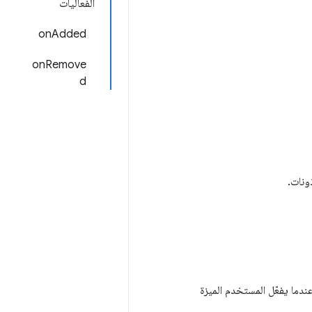
الفعاليات
onAdded
onRemove
d
ونات.
دما يفعّل المستخدم الميزة