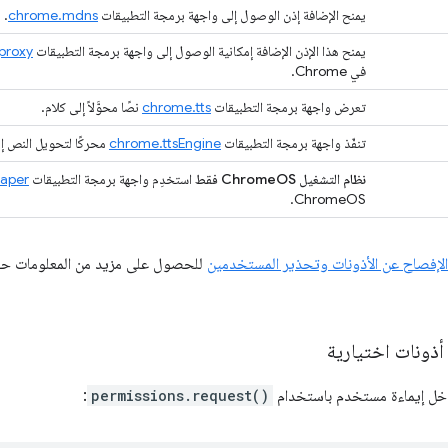
يمنح الإضافة إذن الوصول إلى واجهة برمجة التطبيقات
chrome.mdns
.
يمنح هذا الإذن الإضافة إمكانية الوصول إلى واجهة برمجة التطبيقات
proxy
في Chrome.
تعرض واجهة برمجة التطبيقات
chrome.tts
نصًا محوَّلاً إلى كلام.
تنفّذ واجهة برمجة التطبيقات
chrome.ttsEngine
محركًا لتحويل النص إلى كلام (TTS) ب
نظام التشغيل ChromeOS فقط
استخدِم واجهة برمجة التطبيقات
paper
ChromeOS.
الإفصاح عن الأذونات وتحذير المستخدمين
للحصول على مزيد من المعلومات حول
اخل إيماءة مستخدم باستخدام
permissions.request()
: