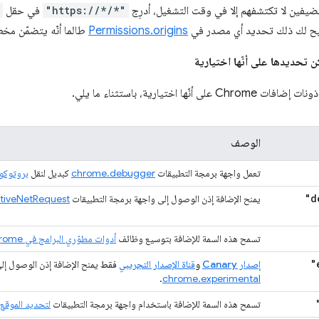
ضيفين لا تكتشفهم إلا في وقت التشغيل، أدرِج
"https://*/*"
في حقل
تيح لك ذلك تحديد أي مصدر في
Permissions.origins
طالما أنّه يتضمّن مخطط
 تحديدها على أنّها اختيارية
نّها اختيارية، باستثناء ما يلي.
الوصف
تعمل واجهة برمجة التطبيقات
chrome.debugger
كبديل لنقل
بروتوكو
"d
يمنح الإضافة إذن الوصول إلى واجهة برمجة التطبيقات
tiveNetRequest
تسمح هذه السمة للإضافة بتوسيع وظائف
أدوات مطوّري البرامج في Chrome
"
إصدار Canary
و
قناة الإصدار التجريبي
فقط
يمنح الإضافة إذن الوصول إل
.
chrome.experimental
تسمح هذه السمة للإضافة باستخدام واجهة برمجة التطبيقات
لتحديد الموقع 