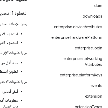
dom
الخطوة 1: تحديد الأذونات المطلوبة والأذونات الاختيارية
downloads
يمكن للإضافة تحديد ا
enterprise
.
device
Attributes
استخدِم الأذ
enterprise
.
hardware
Platform
استخدِم الأذو
enterprise
.
login
مزايا الأذونات
الإلزام
enterprise
.
networking
عدد أقل من ا
Attributes
تطوير أبسط:
enterprise
.
platform
Keys
مزايا الأذونات
الاختيا
events
أمان أفضل:
ت
extension
معلومات أفض
ذات الصلة.
extension
Types