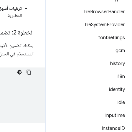
ترقيات أسهل
file
Browser
Handler
المطلوبة.
file
System
Provider
الخطوة 2: تضمين الأذونات الاختيارية في ملف البيان
font
Settings
يمكنك تضمين الأذون
gcm
المستخدَم في الحق
history
i18n
identity
idle
input
.
ime
instance
ID