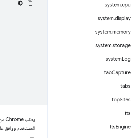
system
.
cpu
system
.
display
system
.
memory
system
.
storage
system
Log
tab
Capture
tabs
top
Sites
tts
يطلب Chrome من المستخدم الموافقة إذا كان منح الأذونات يؤدي إلى ظهور
tts
Engine
المستخدم ووافق عليه