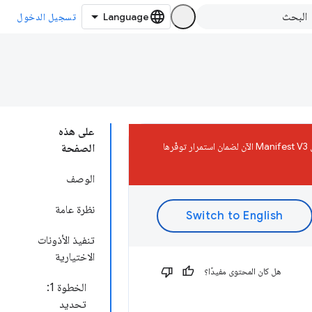
تسجيل الدخول
على هذه
ستتم إزالة إضافات Manifest V2 من "سوق Chrome الإلكتروني" في 31 أغسطس 2026. يجب نقل الإضافة إلى Manifest V3 الآن لضمان استمرار توفّرها
الصفحة
الوصف
نظرة عامة
تنفيذ الأذونات
الاختيارية
هل كان المحتوى مفيدًا؟
الخطوة 1:
تحديد