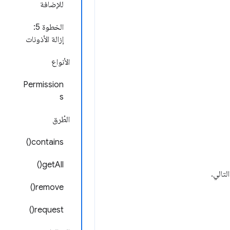
للإضافة
الخطوة 5:
إزالة الأذونات
الأنواع
Permission
s
الطُرق
contains()
getAll()
لتالي.
remove()
request()