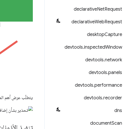
declarative
Net
Request
declarative
Web
Request
desktop
Capture
devtools
.
inspected
Window
devtools
.
network
devtools
.
panels
devtools
.
performance
يتطلّب عرض أهم الم
devtools
.
recorder
dns
document
Scan
تنفيذ الأذونات