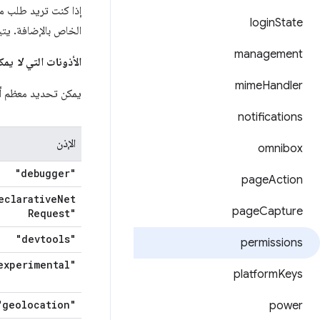
إذا كنت تريد طلب م
login
State
الخاص بالإضافة. ي
management
الأذونات التي
لا
يمكن
mime
Handler
يمكن تحديد معظم أذونات إضافات Chrome على أ
notifications
الإذن
omnibox
"debugger"
page
Action
eclarative
Net
page
Capture
Request"
"devtools"
permissions
experimental"
platform
Keys
"geolocation"
power