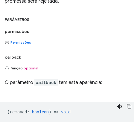
promessa será rejeitada.
PARÂMETROS
permissões
Permissões
callback
função
optional
O parâmetro
callback
tem esta aparência:
(
removed
:
boolean
) =>
void