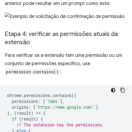
anterior pode resultar em um prompt como este:
Etapa 4: verificar as permissões atuais da
extensão
Para verificar se a extensão tem uma permissão ou um
conjunto de permissões específico, use
permission.contains()
:
chrome
.
permissions
.
contains
({
permissions
:
[
'tabs'
],
origins
:
[
'https://www.google.com/'
]
},
(
result
)
=
>
{
if
(
result
)
{
// The extension has the permissions.
}
else
{