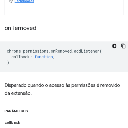
Permissões
on
Removed
chrome
.
permissions
.
onRemoved
.
addListener
(
callback
:
function
,
)
Disparado quando o acesso às permissões é removido
da extensão.
PARÂMETROS
callback