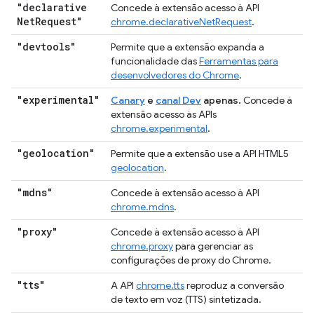
"declarative
Concede à extensão acesso à API
Net
Request"
chrome.declarativeNetRequest
.
"devtools"
Permite que a extensão expanda a
funcionalidade das
Ferramentas para
desenvolvedores do Chrome
.
"experimental"
Canary
e
canal Dev
apenas.
Concede à
extensão acesso às APIs
chrome.experimental
.
"geolocation"
Permite que a extensão use a API HTML5
geolocation
.
"mdns"
Concede à extensão acesso à API
chrome.mdns
.
"proxy"
Concede à extensão acesso à API
chrome.proxy
para gerenciar as
configurações de proxy do Chrome.
"tts"
A API
chrome.tts
reproduz a conversão
de texto em voz (TTS) sintetizada.