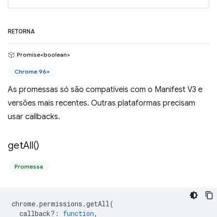
RETORNA
Promise<boolean>
Chrome 96+
As promessas só são compatíveis com o Manifest V3 e
versões mais recentes. Outras plataformas precisam
usar callbacks.
get
All(
)
Promessa
chrome
.
permissions
.
getAll
(
callback?
:
function
,