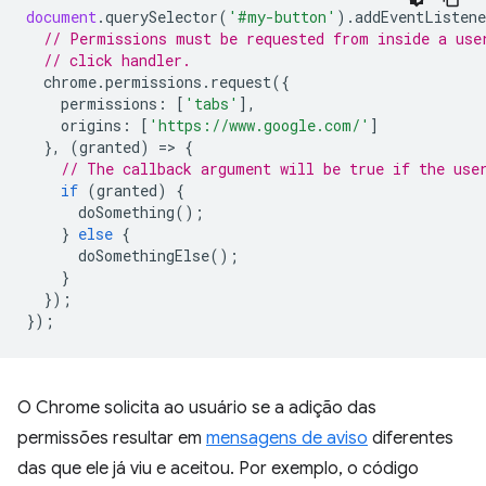
document
.
querySelector
(
'#my-button'
).
addEventListene
// Permissions must be requested from inside a use
// click handler.
chrome
.
permissions
.
request
({
permissions
:
[
'tabs'
],
origins
:
[
'https://www.google.com/'
]
},
(
granted
)
=
>
{
// The callback argument will be true if the use
if
(
granted
)
{
doSomething
();
}
else
{
doSomethingElse
();
}
});
});
O Chrome solicita ao usuário se a adição das
permissões resultar em
mensagens de aviso
diferentes
das que ele já viu e aceitou. Por exemplo, o código