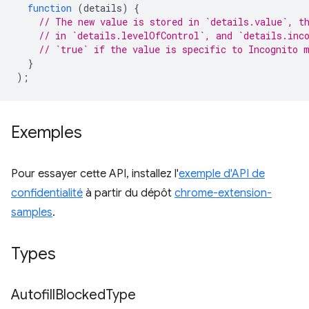
function
(
details
)
{
// The new value is stored in `details.value`, t
// in `details.levelOfControl`, and `details.inc
// `true` if the value is specific to Incognito 
}
);
Exemples
Pour essayer cette API, installez l'
exemple d'API de
confidentialité
à partir du dépôt
chrome-extension-
samples
.
Types
Autofill
Blocked
Type