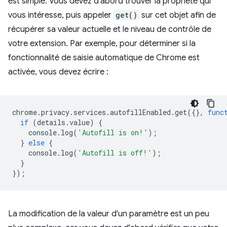
est simple. Vous devez d'abord trouver la propriété qui
vous intéresse, puis appeler
get()
sur cet objet afin de
récupérer sa valeur actuelle et le niveau de contrôle de
votre extension. Par exemple, pour déterminer si la
fonctionnalité de saisie automatique de Chrome est
activée, vous devez écrire :
chrome
.
privacy
.
services
.
autofillEnabled
.
get
({},
func
if
(
details
.
value
)
{
console
.
log
(
'Autofill is on!'
);
}
else
{
console
.
log
(
'Autofill is off!'
);
}
});
La modification de la valeur d'un paramètre est un peu