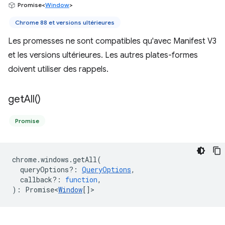
Promise<
Window
>
Chrome 88 et versions ultérieures
Les promesses ne sont compatibles qu'avec Manifest V3
et les versions ultérieures. Les autres plates-formes
doivent utiliser des rappels.
get
All(
)
Promise
chrome
.
windows
.
getAll
(
queryOptions?
:
QueryOptions
,
callback?
:
function
,
)
:
Promise<
Window
[]
>