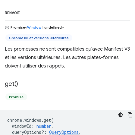
RENVOIE
Promise<
Window
| undefined>
Chrome 88 et versions ultérieures
Les promesses ne sont compatibles qu'avec Manifest V3
et les versions ultérieures. Les autres plates-formes
doivent utiliser des rappels.
get(
)
Promise
chrome
.
windows
.
get
(
windowId
:
number
,
queryOptions?
:
QueryOptions
,