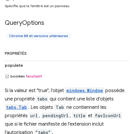
Spécifie que la fenêtre est un panneau.
Query
Options
Chrome 88 et versions ultérieures
PROPRIÉTÉS
populate
booléen
facultatif
Si la valeur est "true", l'objet
windows.Window
possède
une propriété
tabs
qui contient une liste d'objets
tabs.Tab
. Les objets
Tab
ne contiennent les
propriétés
url
,
pendingUrl
,
title
et
favIconUrl
que si le fichier manifeste de l'extension inclut
l'autorisation
"tabs"
.