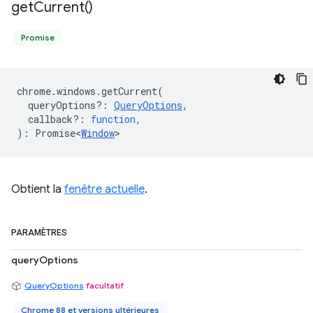
get
Current(
)
Promise
chrome
.
windows
.
getCurrent
(
queryOptions?
:
QueryOptions
,
callback?
:
function
,
)
:
Promise<
Window
>
Obtient la
fenêtre actuelle
.
PARAMÈTRES
queryOptions
QueryOptions
facultatif
Chrome 88 et versions ultérieures