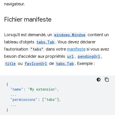
navigateur.
Fichier manifeste
Lorsqu'il est demandé, un
windows.Window
contient un
tableau d'objets
tabs.Tab
. Vous devez déclarer
l'autorisation
"tabs"
dans votre
manifeste
si vous avez
besoin d'accéder aux propriétés
url
,
pendingUrl
,
title
ou
favIconUrl
de
tabs.Tab
. Exemple :
{
"name"
:
"My extension"
,
...
"permissions"
:
[
"tabs"
],
...
}